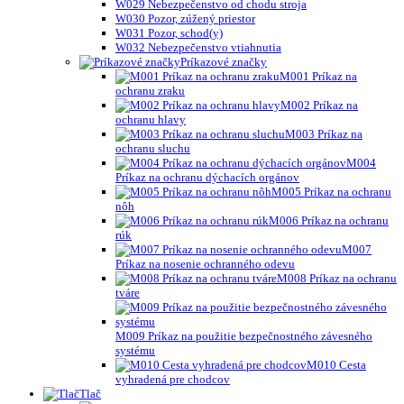
W029 Nebezpečenstvo od chodu stroja
W030 Pozor, zúžený priestor
W031 Pozor, schod(y)
W032 Nebezpečenstvo vtiahnutia
Príkazové značky
M001 Príkaz na
ochranu zraku
M002 Príkaz na
ochranu hlavy
M003 Príkaz na
ochranu sluchu
M004
Príkaz na ochranu dýchacích orgánov
M005 Príkaz na ochranu
nôh
M006 Príkaz na ochranu
rúk
M007
Príkaz na nosenie ochranného odevu
M008 Príkaz na ochranu
tváre
M009 Príkaz na použitie bezpečnostného závesného
systému
M010 Cesta
vyhradená pre chodcov
Tlač