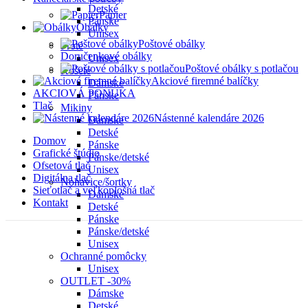
Detské
Papier
Pánske
Obálky
Unisex
Poštové obálky
Froté
Doručenkové obálky
Unisex
Poštové obálky s potlačou
Košele
Akciové firemné balíčky
Dámske
AKCIOVÁ PONUKA
Pánske
Tlač
Mikiny
Nástenné kalendáre 2026
Dámske
Detské
Domov
Pánske
Grafické štúdio
Pánske/detské
Ofsetová tlač
Unisex
Digitálna tlač
Nohavice/šortky
Sieťotlač a veľkoplošná tlač
Dámske
Kontakt
Detské
Pánske
Pánske/detské
Unisex
Ochranné pomôcky
Unisex
OUTLET -30%
Dámske
Detské