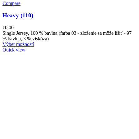
Compare
Heavy (110)
€
0,00
Single Jersey, 100 % bavlna (farba 03 - zloženie sa môže líšiť - 97
% bavlna, 3 % viskóza)
Výber možností
Quick view