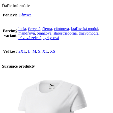
Ďalšie informácie
Pohlavie
Dámske
biela
,
červená
,
čierna
,
citrónová
,
kráľovská modrá
,
Farebný
mandľová
,
oranžová
,
starostrieborná
,
tmavomodrá
,
variant
trávová zelená
,
tyrkysová
Veľkosť
2XL
,
L
,
M
,
S
,
XL
,
XS
Súvisiace produkty