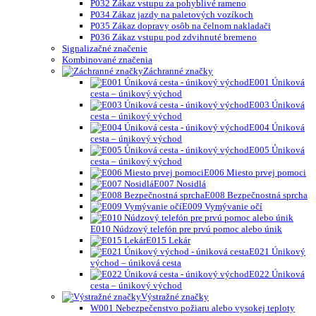
P032 Zákaz vstupu za pohyblivé rameno
P034 Zákaz jazdy na paletových vozíkoch
P035 Zákaz dopravy osôb na čelnom nakladači
P036 Zákaz vstupu pod zdvihnuté bremeno
Signalizačné značenie
Kombinované značenia
Záchranné značky
E001 Úniková
cesta – únikový východ
E003 Úniková
cesta – únikový východ
E004 Úniková
cesta – únikový východ
E005 Ůniková
cesta – únikový východ
E006 Miesto prvej pomoci
E007 Nosidlá
E008 Bezpečnostná sprcha
E009 Vymývanie očí
E010 Núdzový telefón pre prvú pomoc alebo únik
E015 Lekár
E021 Únikový
východ – úniková cesta
E022 Úniková
cesta – únikový východ
Výstražné značky
W001 Nebezpečenstvo požiaru alebo vysokej teploty