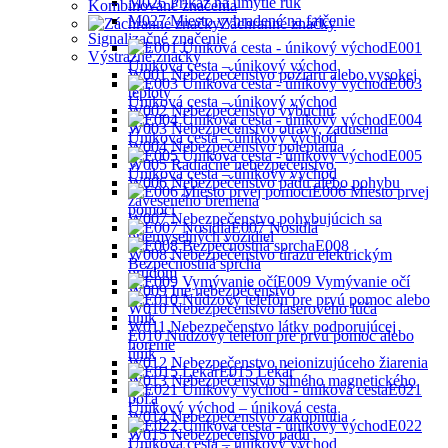
M026 Príkaz na umytie rúk
Kombinované značenia
M027 Miesto vyhradené na fajčenie
Záchranné značky
Signalizačné značenie
E001
Výstražné značky
Úniková cesta – únikový východ
W001 Nebezpečenstvo požiaru alebo vysokej
E003
teploty
Úniková cesta – únikový východ
W002 Nebezpečenstvo výbuchu
E004
W003 Nebezpečenstvo otravy, zadusenia
Úniková cesta – únikový východ
W004 Nebezpečenstvo poleptania
E005
W005 Radiačné nebezpečenstvo
Ůniková cesta – únikový východ
W006 Nebezpečenstvo pádu alebo pohybu
E006 Miesto prvej
zaveseného bremena
pomoci
W007 Nebezpečenstvo pohybujúcich sa
E007 Nosidlá
priemyselných vozidiel
E008
W008 Nebezpečenstvo úrazu elektrickým
Bezpečnostná sprcha
prúdom
E009 Vymývanie očí
W009 Iné nebezpečenstvo
W010 Nebezpečenstvo laserového lúča
W011 Nebezpečenstvo látky podporujúcej
E010 Núdzový telefón pre prvú pomoc alebo
horenie
únik
W012 Nebezpečenstvo neionizujúceho žiarenia
E015 Lekár
W013 Nebezpečenstvo silného magnetického
E021
poľa
Únikový východ – úniková cesta
W014 Nebezpečenstvo zakopnutia
E022
W015 Nebezpečenstvo pádu
Úniková cesta – únikový východ