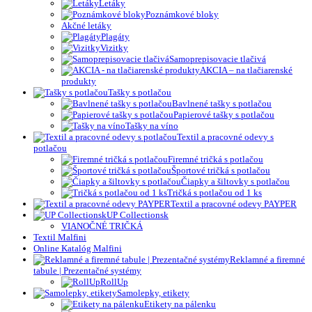
Letáky
Poznámkové bloky
Akčné letáky
Plagáty
Vizitky
Samoprepisovacie tlačivá
AKCIA – na tlačiarenské
produkty
Tašky s potlačou
Bavlnené tašky s potlačou
Papierové tašky s potlačou
Tašky na víno
Textil a pracovné odevy s
potlačou
Firemné tričká s potlačou
Športové tričká s potlačou
Čiapky a šiltovky s potlačou
Tričká s potlačou od 1 ks
Textil a pracovné odevy PAYPER
UP Collectionsk
VIANOČNÉ TRIČKÁ
Textil Malfini
Online Katalóg Malfini
Reklamné a firemné
tabule | Prezentačné systémy
RollUp
Samolepky, etikety
Etikety na pálenku