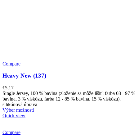
Compare
Heavy New (137)
€
5,17
Single Jersey, 100 % bavlna (zloženie sa môže líšiť: farba 03 - 97 %
bavlna, 3 % viskóza, farba 12 - 85 % bavlna, 15 % viskóza),
silikónová úprava
Výber možností
Quick view
Compare