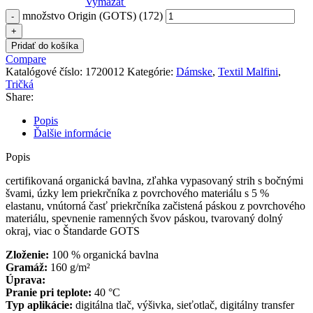
Vymazať
množstvo Origin (GOTS) (172)
Pridať do košíka
Compare
Katalógové číslo:
1720012
Kategórie:
Dámske
,
Textil Malfini
,
Tričká
Share:
Popis
Ďalšie informácie
Popis
certifikovaná organická bavlna, zľahka vypasovaný strih s bočnými
švami, úzky lem priekrčníka z povrchového materiálu s 5 %
elastanu, vnútorná časť priekrčníka začistená páskou z povrchového
materiálu, spevnenie ramenných švov páskou, tvarovaný dolný
okraj, viac o Štandarde GOTS
Zloženie:
100 % organická bavlna
Gramáž:
160 g/m²
Úprava:
Pranie pri teplote:
40 °C
Typ aplikácie:
digitálna tlač, výšivka, sieťotlač, digitálny transfer