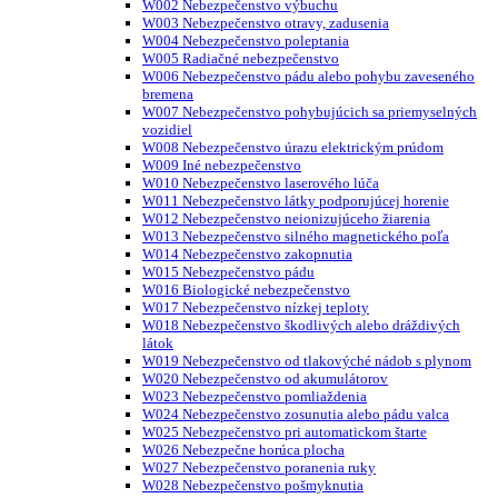
W002 Nebezpečenstvo výbuchu
W003 Nebezpečenstvo otravy, zadusenia
W004 Nebezpečenstvo poleptania
W005 Radiačné nebezpečenstvo
W006 Nebezpečenstvo pádu alebo pohybu zaveseného
bremena
W007 Nebezpečenstvo pohybujúcich sa priemyselných
vozidiel
W008 Nebezpečenstvo úrazu elektrickým prúdom
W009 Iné nebezpečenstvo
W010 Nebezpečenstvo laserového lúča
W011 Nebezpečenstvo látky podporujúcej horenie
W012 Nebezpečenstvo neionizujúceho žiarenia
W013 Nebezpečenstvo silného magnetického poľa
W014 Nebezpečenstvo zakopnutia
W015 Nebezpečenstvo pádu
W016 Biologické nebezpečenstvo
W017 Nebezpečenstvo nízkej teploty
W018 Nebezpečenstvo škodlivých alebo dráždivých
látok
W019 Nebezpečenstvo od tlakovýché nádob s plynom
W020 Nebezpečenstvo od akumulátorov
W023 Nebezpečenstvo pomliaždenia
W024 Nebezpečenstvo zosunutia alebo pádu valca
W025 Nebezpečenstvo pri automatickom štarte
W026 Nebezpečne horúca plocha
W027 Nebezpečenstvo poranenia ruky
W028 Nebezpečenstvo pošmyknutia