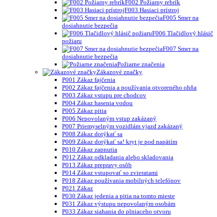
F002 Požiarny rebrík
F003 Hasiaci prístroj
F005 Smer na
dosiahnutie bezpečia
F006 Tlačidlový hlásič
požiaru
F007 Smer na
dosiahnutie bezpečia
Požiarne značenia
Zákazové značky
P001 Zákaz fajčenia
P002 Zákaz fajčenia a používania otvoreného ohňa
P003 Zákaz vstupu pre chodcov
P004 Zákaz hasenia vodou
P005 Zákaz pitia
P006 Nepovolaným vstup zakázaný
P007 Priemyselným vozidlám vjazd zakázaný
P008 Zákaz dotýkať sa
P009 Zákaz dotýkať sa! kryt je pod napätím
P010 Zákaz zapnutia
P012 Zákaz odkladania alebo skladovania
P013 Zákaz prepravy osôb
P014 Zákaz vstupovať so zvieratami
P018 Zákaz používania mobilných telefónov
P021 Zákaz
P030 Zákaz jedenia a pitia na tomto mieste
P031 Zákaz výstupu nepovolaným osobám
P033 Zákaz siahania do plniaceho otvoru