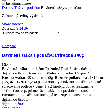
Domov
Tašky s potlačou
Bavlnené tašky s potlačou
Zobrazený jediný výsledok
Show sidebar
Zobraziť
9
24
36
Compare
Bavlnená taška s potlačou Prírodná 140g
€
6,80
Bavlnená taška s potlačou Prírodná
Potlač:
sieťotlačou,
digitálnou tlačou, transferom
Materiál:
bavlna 140 g/m2
Rozmer/váha:
38 x 42 cm / 50g
Rozmer potlač:
cca 21x15 cm
(A5) až 21x30 cm(A4) podľa dohody a návrhu potlače. Grafické
spracovanie potlače v cene. 1 a 2 farebnú potlač realizujeme
sieťotlačou resp. pri menších nákladoch po dohode transferom.
Plnofarebnú potlač a farebné logá realizujeme transferom a
digitálnou tlačou.
Výber možností
Quick view