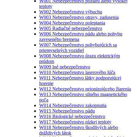
W001 Nebezpečenstvo požiaru alebo vysokej
teploty
W002 Nebezpečenstvo výbuchu
W003 Nebezpečenstvo otravy, zadusenia
W004 Nebezpečenstvo poleptania
W005 Radiačné nebezpečenstvo
W006 Nebezpečenstvo pádu alebo pohybu
zaveseného bremena
W007 Nebezpečenstvo pohybujúcich sa
priemyselných vozidiel
W008 Nebezpečenstvo úrazu elektrickým
prúdom
W009 Iné nebezpečenstvo
W010 Nebezpečenstvo laserového lúča
W011 Nebezpečenstvo látky podporujúcej
horenie
W012 Nebezpečenstvo neionizujúceho žiarenia
W013 Nebezpečenstvo silného magnetického
poľa
W014 Nebezpečenstvo zakopnutia
W015 Nebezpečenstvo pádu
W016 Biologické nebezpečenstvo
W017 Nebezpečenstvo nízkej teploty
W018 Nebezpečenstvo škodlivých alebo
dráždivých látok