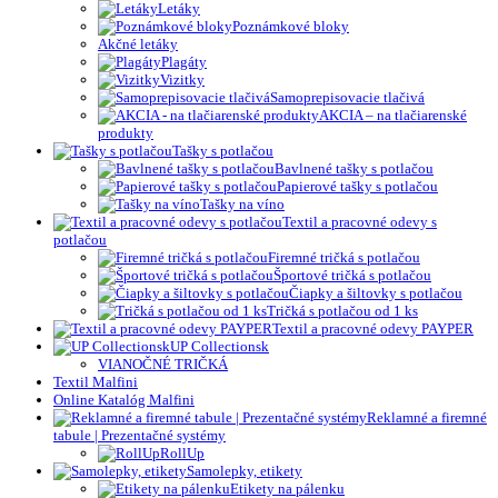
Letáky
Poznámkové bloky
Akčné letáky
Plagáty
Vizitky
Samoprepisovacie tlačivá
AKCIA – na tlačiarenské
produkty
Tašky s potlačou
Bavlnené tašky s potlačou
Papierové tašky s potlačou
Tašky na víno
Textil a pracovné odevy s
potlačou
Firemné tričká s potlačou
Športové tričká s potlačou
Čiapky a šiltovky s potlačou
Tričká s potlačou od 1 ks
Textil a pracovné odevy PAYPER
UP Collectionsk
VIANOČNÉ TRIČKÁ
Textil Malfini
Online Katalóg Malfini
Reklamné a firemné
tabule | Prezentačné systémy
RollUp
Samolepky, etikety
Etikety na pálenku