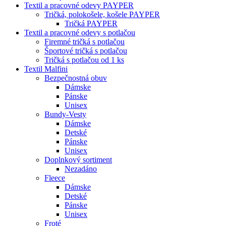
Textil a pracovné odevy PAYPER
Tričká, polokošele, košele PAYPER
Tričká PAYPER
Textil a pracovné odevy s potlačou
Firemné tričká s potlačou
Športové tričká s potlačou
Tričká s potlačou od 1 ks
Textil Malfini
Bezpečnostná obuv
Dámske
Pánske
Unisex
Bundy-Vesty
Dámske
Detské
Pánske
Unisex
Doplnkový sortiment
Nezadáno
Fleece
Dámske
Detské
Pánske
Unisex
Froté