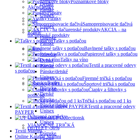
Poznámkové bloky
Detské
Akčné letáky
Pánske
Plagáty
Unisex
Vizitky
Froté
Samoprepisovacie tlačivá
Unisex
AKCIA – na
Košele
tlačiarenské produkty
Dámske
Tašky s potlačou
Pánske
Bavlnené tašky s potlačou
Mikiny
Papierové tašky s potlačou
Dámske
Tašky na víno
Detské
Textil a pracovné odevy
Pánske
s potlačou
Pánske/detské
Unisex
Firemné tričká s potlačou
Nohavice/šortky
Športové tričká s potlačou
Dámske
Čiapky a šiltovky s
Detské
potlačou
Pánske
Tričká s potlačou od 1 ks
Pánske/detské
Textil a pracovné odevy
Unisex
PAYPER
Ochranné pomôcky
UP Collectionsk
Unisex
VIANOČNÉ TRIČKÁ
OUTLET -30%
Textil Malfini
Dámske
Online Katalóg Malfini
Detské