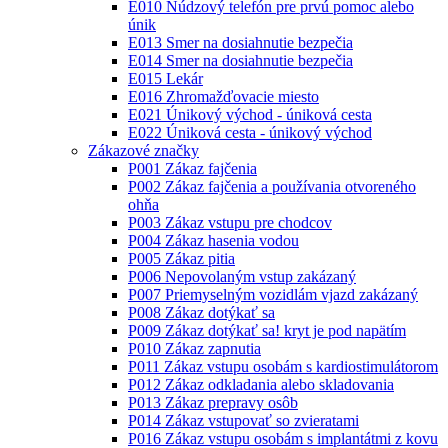
E010 Núdzový telefón pre prvú pomoc alebo
únik
E013 Smer na dosiahnutie bezpečia
E014 Smer na dosiahnutie bezpečia
E015 Lekár
E016 Zhromažďovacie miesto
E021 Únikový východ - úniková cesta
E022 Úniková cesta - únikový východ
Zákazové značky
P001 Zákaz fajčenia
P002 Zákaz fajčenia a používania otvoreného
ohňa
P003 Zákaz vstupu pre chodcov
P004 Zákaz hasenia vodou
P005 Zákaz pitia
P006 Nepovolaným vstup zakázaný
P007 Priemyselným vozidlám vjazd zakázaný
P008 Zákaz dotýkať sa
P009 Zákaz dotýkať sa! kryt je pod napätím
P010 Zákaz zapnutia
P011 Zákaz vstupu osobám s kardiostimulátorom
P012 Zákaz odkladania alebo skladovania
P013 Zákaz prepravy osôb
P014 Zákaz vstupovať so zvieratami
P016 Zákaz vstupu osobám s implantátmi z kovu