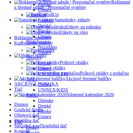
Reklamné
Pánske
a firemné tabule | Prezentačné systémy
Unisex
RollUp
Polokošele
Samolepky, etikety
Dámske
Detské
Etikety na pálenku
Pánske
Etikety na víno
Unisex
Reklamné predmety
Príslušenstvo
Kancelárske potreby
Nezadáno
Papier
Unisex
Obálky
Šiltovky
Poštové obálky
Detské
Doručenkové obálky
Unisex
Poštové obálky s potlačou
UNISEX/KIDS
Akciové firemné balíčky
Tašky
AKCIOVÁ PONUKA
Unisex
Tlač
UNISEX/KIDS
Nástenné kalendáre 2026
Tričká
Dámske
Domov
Detské
Grafické štúdio
Pánske
Ofsetová tlač
Unisex
Digitálna tlač
Tlač
Sieťotlač a veľkoplošná tlač
Letáky
Kontakt
Plagáty