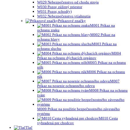
W029 Nebezpečenstvo od chodu stroja
W030 Pozor, zúžený priestor
W031 Pozor, schod(y)
W032 Nebezpečenstvo vtiahnutia
Príkazové značky
M001 Príkaz na
ochranu zraku
M002 Príkaz na
ochranu hlavy
M003 Príkaz na
ochranu sluchu
M004
Príkaz na ochranu dýchacích orgánov
M005 Príkaz na ochranu
nôh
M006 Príkaz na ochranu
rúk
M007
Príkaz na nosenie ochranného odevu
M008 Príkaz na ochranu
tváre
M009 Príkaz na použitie bezpečnostného závesného
systému
M010 Cesta
vyhradená pre chodcov
Tlač