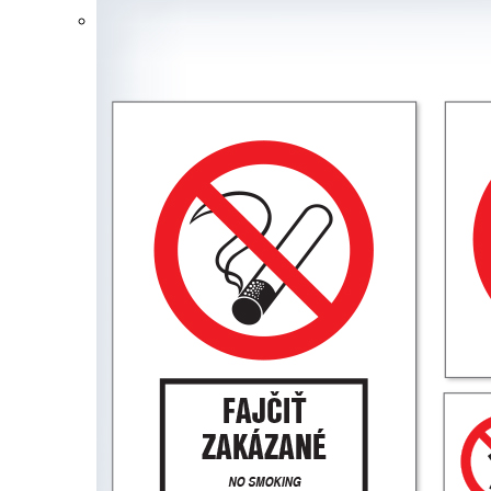
požiarne knihy
Príkazové značky
M001 Príkaz na ochranu zraku
M002 Príkaz na ochranu hlavy
M003 Príkaz na ochranu sluchu
M004 Príkaz na ochranu dýchacích orgánov
M005 Príkaz na ochranu nôh
M006 Príkaz na ochranu rúk
M007 Príkaz na nosenie ochranného odevu
M008 Príkaz na ochranu tváre
M009 Príkaz na použitie bezpečnostného
závesného systému
M010 Cesta vyhradená pre chodcov
M011 Značka príkazu – všeobecne
M012 Príkaz na použitie nadchodu
M013 Príkaz na vytiahnutie zo zásuvky pred
otvorením
M014 Príkaz na odpojenie pred prácou
M020 Príkaz na ochranu zraku a sluchu
M021 Príkaz na ochranu hlavy a sluchu
M022 Príkaz na ochranu hlavy a zraku
M023 Príkaz na zaistenie plynových nádrží
M024 Príkaz na použitie ochranných pásov
M025 Cesta vyhradená pre používateľov
invalidných vozíkov