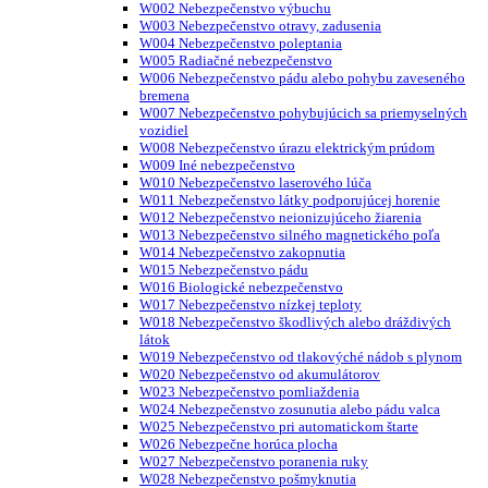
W002 Nebezpečenstvo výbuchu
W003 Nebezpečenstvo otravy, zadusenia
W004 Nebezpečenstvo poleptania
W005 Radiačné nebezpečenstvo
W006 Nebezpečenstvo pádu alebo pohybu zaveseného
bremena
W007 Nebezpečenstvo pohybujúcich sa priemyselných
vozidiel
W008 Nebezpečenstvo úrazu elektrickým prúdom
W009 Iné nebezpečenstvo
W010 Nebezpečenstvo laserového lúča
W011 Nebezpečenstvo látky podporujúcej horenie
W012 Nebezpečenstvo neionizujúceho žiarenia
W013 Nebezpečenstvo silného magnetického poľa
W014 Nebezpečenstvo zakopnutia
W015 Nebezpečenstvo pádu
W016 Biologické nebezpečenstvo
W017 Nebezpečenstvo nízkej teploty
W018 Nebezpečenstvo škodlivých alebo dráždivých
látok
W019 Nebezpečenstvo od tlakovýché nádob s plynom
W020 Nebezpečenstvo od akumulátorov
W023 Nebezpečenstvo pomliaždenia
W024 Nebezpečenstvo zosunutia alebo pádu valca
W025 Nebezpečenstvo pri automatickom štarte
W026 Nebezpečne horúca plocha
W027 Nebezpečenstvo poranenia ruky
W028 Nebezpečenstvo pošmyknutia