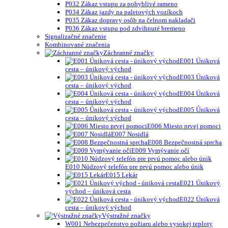
P032 Zákaz vstupu za pohyblivé rameno
P034 Zákaz jazdy na paletových vozíkoch
P035 Zákaz dopravy osôb na čelnom nakladači
P036 Zákaz vstupu pod zdvihnuté bremeno
Signalizačné značenie
Kombinované značenia
Záchranné značky
E001 Úniková
cesta – únikový východ
E003 Úniková
cesta – únikový východ
E004 Úniková
cesta – únikový východ
E005 Ůniková
cesta – únikový východ
E006 Miesto prvej pomoci
E007 Nosidlá
E008 Bezpečnostná sprcha
E009 Vymývanie očí
E010 Núdzový telefón pre prvú pomoc alebo únik
E015 Lekár
E021 Únikový
východ – úniková cesta
E022 Úniková
cesta – únikový východ
Výstražné značky
W001 Nebezpečenstvo požiaru alebo vysokej teploty