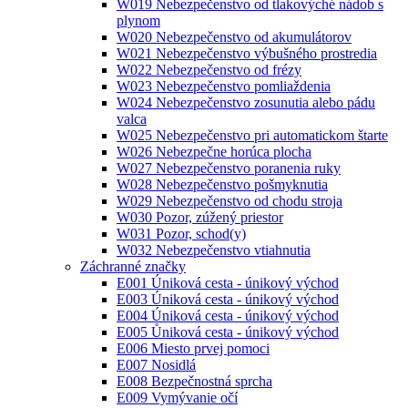
W019 Nebezpečenstvo od tlakovýché nádob s
plynom
W020 Nebezpečenstvo od akumulátorov
W021 Nebezpečenstvo výbušného prostredia
W022 Nebezpečenstvo od frézy
W023 Nebezpečenstvo pomliaždenia
W024 Nebezpečenstvo zosunutia alebo pádu
valca
W025 Nebezpečenstvo pri automatickom štarte
W026 Nebezpečne horúca plocha
W027 Nebezpečenstvo poranenia ruky
W028 Nebezpečenstvo pošmyknutia
W029 Nebezpečenstvo od chodu stroja
W030 Pozor, zúžený priestor
W031 Pozor, schod(y)
W032 Nebezpečenstvo vtiahnutia
Záchranné značky
E001 Úniková cesta - únikový východ
E003 Úniková cesta - únikový východ
E004 Úniková cesta - únikový východ
E005 Ůniková cesta - únikový východ
E006 Miesto prvej pomoci
E007 Nosidlá
E008 Bezpečnostná sprcha
E009 Vymývanie očí