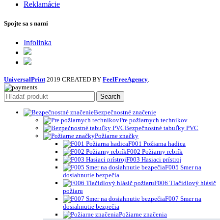
Reklamácie
Spojte sa s nami
Infolinka
UniversalPrint
2019 CREATED BY
FeelFreeAgency
.
Search
Bezpečnostné značenie
Pre požiarnych technikov
Bezpečnostné tabuľky PVC
Požiarne značky
F001 Požiarna hadica
F002 Požiarny rebrík
F003 Hasiaci prístroj
F005 Smer na
dosiahnutie bezpečia
F006 Tlačidlový hlásič
požiaru
F007 Smer na
dosiahnutie bezpečia
Požiarne značenia