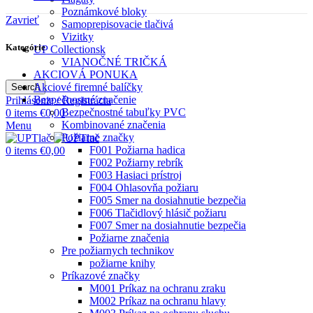
Poznámkové bloky
Zavrieť
Samoprepisovacie tlačivá
Vizitky
Kategórie
UP Collectionsk
VIANOČNÉ TRIČKÁ
AKCIOVÁ PONUKA
Akciové firemné balíčky
Search
Bezpečnostné značenie
Prihlásenie / Registrácia
Bezpečnostné tabuľky PVC
0
items
€
0,00
Kombinované značenia
Menu
Požiarne značky
F001 Požiarna hadica
0
items
€
0,00
F002 Požiarny rebrík
F003 Hasiaci prístroj
F004 Ohlasovňa požiaru
F005 Smer na dosiahnutie bezpečia
F006 Tlačidlový hlásič požiaru
F007 Smer na dosiahnutie bezpečia
Požiarne značenia
Pre požiarnych technikov
požiarne knihy
Príkazové značky
M001 Príkaz na ochranu zraku
M002 Príkaz na ochranu hlavy