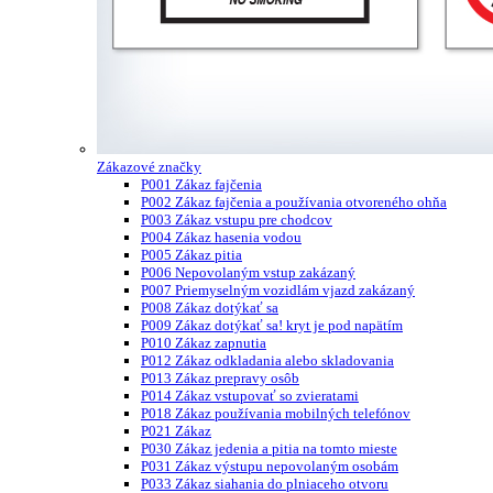
Zákazové značky
P001 Zákaz fajčenia
P002 Zákaz fajčenia a používania otvoreného ohňa
P003 Zákaz vstupu pre chodcov
P004 Zákaz hasenia vodou
P005 Zákaz pitia
P006 Nepovolaným vstup zakázaný
P007 Priemyselným vozidlám vjazd zakázaný
P008 Zákaz dotýkať sa
P009 Zákaz dotýkať sa! kryt je pod napätím
P010 Zákaz zapnutia
P012 Zákaz odkladania alebo skladovania
P013 Zákaz prepravy osôb
P014 Zákaz vstupovať so zvieratami
P018 Zákaz používania mobilných telefónov
P021 Zákaz
P030 Zákaz jedenia a pitia na tomto mieste
P031 Zákaz výstupu nepovolaným osobám
P033 Zákaz siahania do plniaceho otvoru