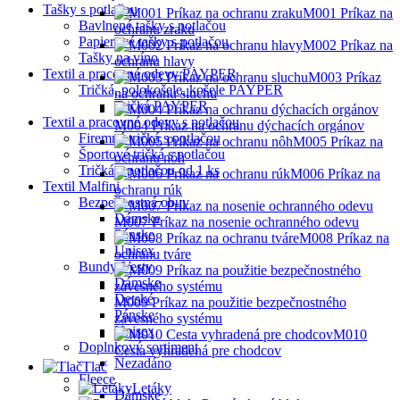
Tašky s potlačou
M001 Príkaz na
Bavlnené tašky s potlačou
ochranu zraku
Papierové tašky s potlačou
M002 Príkaz na
Tašky na víno
ochranu hlavy
Textil a pracovné odevy PAYPER
M003 Príkaz
Tričká, polokošele, košele PAYPER
na ochranu sluchu
Tričká PAYPER
Textil a pracovné odevy s potlačou
M004 Príkaz na ochranu dýchacích orgánov
Firemné tričká s potlačou
M005 Príkaz na
Športové tričká s potlačou
ochranu nôh
Tričká s potlačou od 1 ks
M006 Príkaz na
Textil Malfini
ochranu rúk
Bezpečnostná obuv
Dámske
M007 Príkaz na nosenie ochranného odevu
Pánske
M008 Príkaz na
Unisex
ochranu tváre
Bundy-Vesty
Dámske
Detské
M009 Príkaz na použitie bezpečnostného
Pánske
závesného systému
Unisex
M010
Doplnkový sortiment
Cesta vyhradená pre chodcov
Nezadáno
Tlač
Fleece
Letáky
Dámske