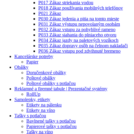
P017 Zákaz striekania vodou
P018 Zákaz používania mobilných telefónov
P021 Zákaz
P030 Zákaz jedenia a pitia na tomto mieste
P031 Zákaz výstupu nepovolaným osobám
P032 Zákaz vstupu za pohyblivé rameno
P033 Zákaz siahania do plniaceho otvoru
P034 Zákaz jazdy na paletových vozíkoch
P035 Zákaz dopravy osôb na čelnom nakladači
P036 Zákaz vstupu pod zdvihnuté bremeno
Kancelárske potreby
Papier
Obálky
Doručenkové obálky
Poštové obálky
Poštové obálky s potlačou
Reklamné a firemné tabule | Prezentačné systémy
RollUp
Samolepky, etikety
Etikety na pálenku
Etikety na víno
Tašky s potlačou
Bavlnené tašky s potlačou
Papierové tašky s potlačou
Tašky na víno