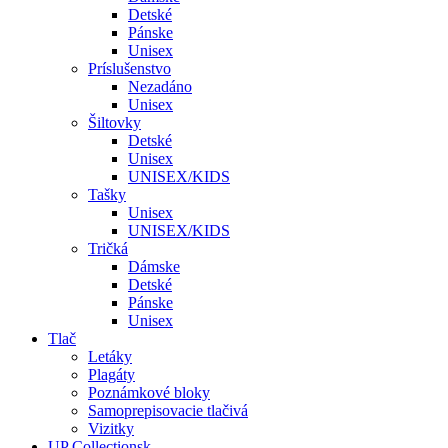
Detské
Pánske
Unisex
Príslušenstvo
Nezadáno
Unisex
Šiltovky
Detské
Unisex
UNISEX/KIDS
Tašky
Unisex
UNISEX/KIDS
Tričká
Dámske
Detské
Pánske
Unisex
Tlač
Letáky
Plagáty
Poznámkové bloky
Samoprepisovacie tlačivá
Vizitky
UP Collectionsk