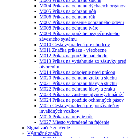
M003 Príkaz na ochranu sluchu
M004 Príkaz na ochranu dýchacích orgánov
M005 Príkaz na ochranu nôh
M006 Príkaz na ochranu rúk
M007 Príkaz na nosenie ochranného odevu
M008 Príkaz na ochranu tváre
M009 Príkaz na použitie bezpečnostného
závesného systému
M010 Cesta vyhradená pre chodcov
M011 Značka príkazu - všeobecne
M012 Príkaz na použitie nadchodu
M013 Príkaz na vytiahnutie zo zásuvky pred
otvorením
M014 Príkaz na odpojenie pred prácou
M020 Príkaz na ochranu zraku a sluchu
M021 Príkaz na ochranu hlavy a sluchu
M022 Príkaz na ochranu hlavy a zraku
M023 Príkaz na zaistenie plynových nádrží
M024 Príkaz na použitie ochranných pásov
M025 Cesta vyhradená pre používateľov
invalidných vozíkov
M026 Príkaz na umytie rúk
M027 Miesto vyhradené na fajčenie
Signalizačné značenie
Výstražné značky