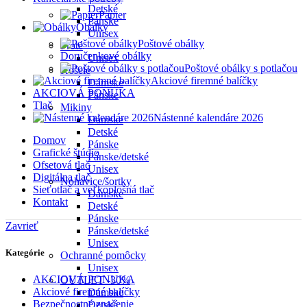
Detské
Papier
Pánske
Obálky
Unisex
Poštové obálky
Froté
Doručenkové obálky
Unisex
Poštové obálky s potlačou
Košele
Akciové firemné balíčky
Dámske
AKCIOVÁ PONUKA
Pánske
Tlač
Mikiny
Nástenné kalendáre 2026
Dámske
Detské
Domov
Pánske
Grafické štúdio
Pánske/detské
Ofsetová tlač
Unisex
Digitálna tlač
Nohavice/šortky
Sieťotlač a veľkoplošná tlač
Dámske
Kontakt
Detské
Pánske
Zavrieť
Pánske/detské
Unisex
Kategórie
Ochranné pomôcky
Unisex
AKCIOVÁ PONUKA
OUTLET -30%
Akciové firemné balíčky
Dámske
Bezpečnostné značenie
Detské