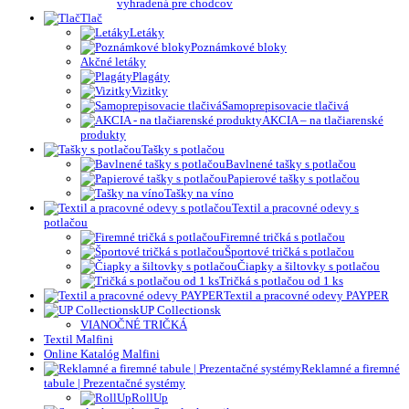
vyhradená pre chodcov
Tlač
Letáky
Poznámkové bloky
Akčné letáky
Plagáty
Vizitky
Samoprepisovacie tlačivá
AKCIA – na tlačiarenské
produkty
Tašky s potlačou
Bavlnené tašky s potlačou
Papierové tašky s potlačou
Tašky na víno
Textil a pracovné odevy s
potlačou
Firemné tričká s potlačou
Športové tričká s potlačou
Čiapky a šiltovky s potlačou
Tričká s potlačou od 1 ks
Textil a pracovné odevy PAYPER
UP Collectionsk
VIANOČNÉ TRIČKÁ
Textil Malfini
Online Katalóg Malfini
Reklamné a firemné
tabule | Prezentačné systémy
RollUp