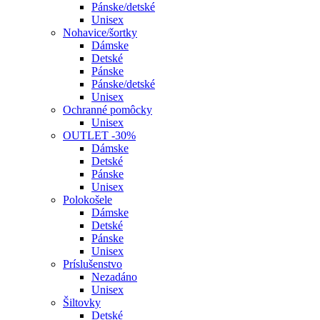
Pánske/detské
Unisex
Nohavice/šortky
Dámske
Detské
Pánske
Pánske/detské
Unisex
Ochranné pomôcky
Unisex
OUTLET -30%
Dámske
Detské
Pánske
Unisex
Polokošele
Dámske
Detské
Pánske
Unisex
Príslušenstvo
Nezadáno
Unisex
Šiltovky
Detské