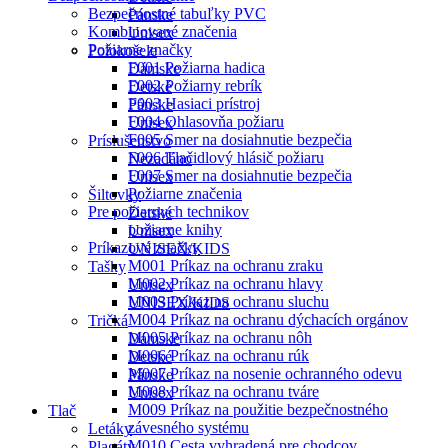
Bezpečnostné tabuľky PVC
Pánske
Kombinované značenia
Unisex
Požiarne značky
Polokošele
F001 Požiarna hadica
Dámske
F002 Požiarny rebrík
Detské
F003 Hasiaci prístroj
Pánske
F004 Ohlasovňa požiaru
Unisex
F005 Smer na dosiahnutie bezpečia
Príslušenstvo
F006 Tlačidlový hlásič požiaru
Nezadáno
F007 Smer na dosiahnutie bezpečia
Unisex
Požiarne značenia
Šiltovky
Pre požiarnych technikov
Detské
požiarne knihy
Unisex
Príkazové značky
UNISEX/KIDS
M001 Príkaz na ochranu zraku
Tašky
M002 Príkaz na ochranu hlavy
Unisex
M003 Príkaz na ochranu sluchu
UNISEX/KIDS
M004 Príkaz na ochranu dýchacích orgánov
Tričká
M005 Príkaz na ochranu nôh
Dámske
M006 Príkaz na ochranu rúk
Detské
M007 Príkaz na nosenie ochranného odevu
Pánske
M008 Príkaz na ochranu tváre
Unisex
M009 Príkaz na použitie bezpečnostného
Tlač
závesného systému
Letáky
M010 Cesta vyhradená pre chodcov
Plagáty