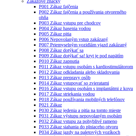
Zákazové značky
P001 Zákaz fajčenia
P002 Zákaz fajčenia a používania otvoreného
ohňa
P003 Zákaz vstupu pre chodcov
P004 Zákaz hasenia vodou
P005 Zákaz pitia
P006 Nepovolaným vstup zakázaný
P007 Priemyselným vozidlám vjazd zakázaný
P008 Zákaz dotýkať sa
P009 Zákaz dotýkať sa! kryt je pod napätím
P010 Zákaz zapnutia
P011 Zákaz vstupu osobám s kardiostimulátorom
P012 Zákaz odkladania alebo skladovania
P013 Zákaz prepravy osôb
P014 Zákaz vstupovať so zvieratami
P016 Zákaz vstupu osobám s implantátmi z kovu
P017 Zákaz striekania vodou
P018 Zákaz používania mobilných telefónov
P021 Zákaz
P030 Zákaz jedenia a pitia na tomto mieste
P031 Zákaz výstupu nepovolaným osobám
P032 Zákaz vstupu za pohyblivé rameno
P033 Zákaz siahania do plniaceho otvoru
P034 Zákaz jazdy na paletových vozíkoch