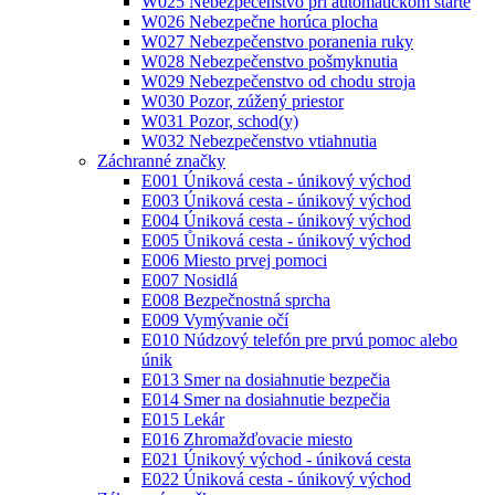
W025 Nebezpečenstvo pri automatickom štarte
W026 Nebezpečne horúca plocha
W027 Nebezpečenstvo poranenia ruky
W028 Nebezpečenstvo pošmyknutia
W029 Nebezpečenstvo od chodu stroja
W030 Pozor, zúžený priestor
W031 Pozor, schod(y)
W032 Nebezpečenstvo vtiahnutia
Záchranné značky
E001 Úniková cesta - únikový východ
E003 Úniková cesta - únikový východ
E004 Úniková cesta - únikový východ
E005 Ůniková cesta - únikový východ
E006 Miesto prvej pomoci
E007 Nosidlá
E008 Bezpečnostná sprcha
E009 Vymývanie očí
E010 Núdzový telefón pre prvú pomoc alebo
únik
E013 Smer na dosiahnutie bezpečia
E014 Smer na dosiahnutie bezpečia
E015 Lekár
E016 Zhromažďovacie miesto
E021 Únikový východ - úniková cesta
E022 Úniková cesta - únikový východ