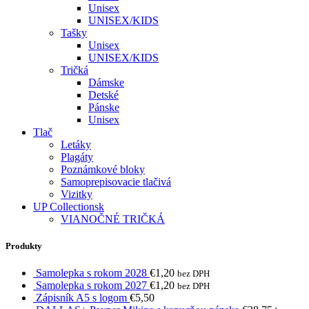
Unisex
UNISEX/KIDS
Tašky
Unisex
UNISEX/KIDS
Tričká
Dámske
Detské
Pánske
Unisex
Tlač
Letáky
Plagáty
Poznámkové bloky
Samoprepisovacie tlačivá
Vizitky
UP Collectionsk
VIANOČNÉ TRIČKÁ
Produkty
Samolepka s rokom 2028
€
1,20
bez DPH
Samolepka s rokom 2027
€
1,20
bez DPH
Zápisník A5 s logom
€
5,50