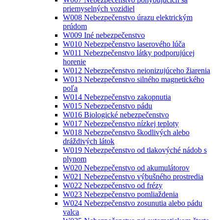
priemyselných vozidiel
W008 Nebezpečenstvo úrazu elektrickým
prúdom
W009 Iné nebezpečenstvo
W010 Nebezpečenstvo laserového lúča
W011 Nebezpečenstvo látky podporujúcej
horenie
W012 Nebezpečenstvo neionizujúceho žiarenia
W013 Nebezpečenstvo silného magnetického
poľa
W014 Nebezpečenstvo zakopnutia
W015 Nebezpečenstvo pádu
W016 Biologické nebezpečenstvo
W017 Nebezpečenstvo nízkej teploty
W018 Nebezpečenstvo škodlivých alebo
dráždivých látok
W019 Nebezpečenstvo od tlakovýché nádob s
plynom
W020 Nebezpečenstvo od akumulátorov
W021 Nebezpečenstvo výbušného prostredia
W022 Nebezpečenstvo od frézy
W023 Nebezpečenstvo pomliaždenia
W024 Nebezpečenstvo zosunutia alebo pádu
valca