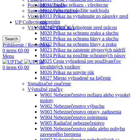
M011 Značka príkazu - všeobecne
Poznámkové bloky
M012 Príkaz na použitie nadchodu
Samoprepisovacie tlačivá
M013 Príkaz na vytiahnutie zo zásuvky pred
Vizitky
otvorením
UP Collectionsk
M014 Príkaz na odpojenie pred prácou
VIANOČNÉ TRIČKÁ
M020 Príkaz na ochranu zraku a sluchu
M021 Príkaz na ochranu hlavy a sluchu
Search
M022 Príkaz na ochranu hlavy a zraku
Prihlásenie / Registrácia
M023 Príkaz na zaistenie plynových nádrží
0
items
€
0,00
M024 Príkaz na použitie ochranných pásov
Menu
M025 Cesta vyhradená pre používateľov
invalidných vozíkov
0
items
€
0,00
M026 Príkaz na umytie rúk
M027 Miesto vyhradené na fajčenie
Signalizačné značenie
Výstražné značky
W001 Nebezpečenstvo požiaru alebo vysokej
teploty
W002 Nebezpečenstvo výbuchu
W003 Nebezpečenstvo otravy, zadusenia
W004 Nebezpečenstvo poleptania
W005 Radiačné nebezpečenstvo
W006 Nebezpečenstvo pádu alebo pohybu
zaveseného bremena
W007 Nebezpečenstvo pohybujúcich sa