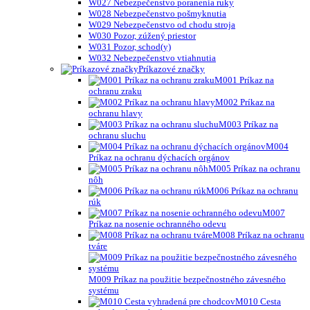
W027 Nebezpečenstvo poranenia ruky
W028 Nebezpečenstvo pošmyknutia
W029 Nebezpečenstvo od chodu stroja
W030 Pozor, zúžený priestor
W031 Pozor, schod(y)
W032 Nebezpečenstvo vtiahnutia
Príkazové značky
M001 Príkaz na
ochranu zraku
M002 Príkaz na
ochranu hlavy
M003 Príkaz na
ochranu sluchu
M004
Príkaz na ochranu dýchacích orgánov
M005 Príkaz na ochranu
nôh
M006 Príkaz na ochranu
rúk
M007
Príkaz na nosenie ochranného odevu
M008 Príkaz na ochranu
tváre
M009 Príkaz na použitie bezpečnostného závesného
systému
M010 Cesta