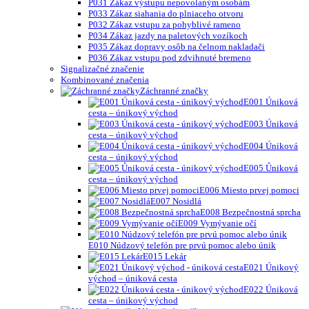
P031 Zákaz výstupu nepovolaným osobám
P033 Zákaz siahania do plniaceho otvoru
P032 Zákaz vstupu za pohyblivé rameno
P034 Zákaz jazdy na paletových vozíkoch
P035 Zákaz dopravy osôb na čelnom nakladači
P036 Zákaz vstupu pod zdvihnuté bremeno
Signalizačné značenie
Kombinované značenia
Záchranné značky
E001 Úniková
cesta – únikový východ
E003 Úniková
cesta – únikový východ
E004 Úniková
cesta – únikový východ
E005 Ůniková
cesta – únikový východ
E006 Miesto prvej pomoci
E007 Nosidlá
E008 Bezpečnostná sprcha
E009 Vymývanie očí
E010 Núdzový telefón pre prvú pomoc alebo únik
E015 Lekár
E021 Únikový
východ – úniková cesta
E022 Úniková
cesta – únikový východ