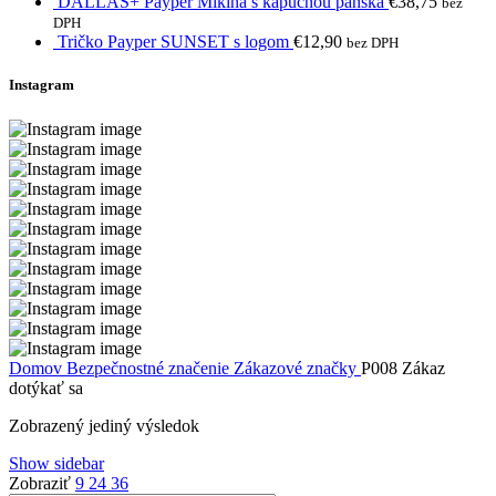
DALLAS+ Payper Mikina s kapucňou pánska
€
38,75
bez
DPH
Tričko Payper SUNSET s logom
€
12,90
bez DPH
Instagram
Domov
Bezpečnostné značenie
Zákazové značky
P008 Zákaz
dotýkať sa
Zobrazený jediný výsledok
Show sidebar
Zobraziť
9
24
36