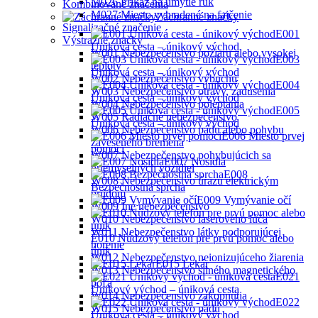
M026 Príkaz na umytie rúk
Kombinované značenia
M027 Miesto vyhradené na fajčenie
Záchranné značky
Signalizačné značenie
E001
Výstražné značky
Úniková cesta – únikový východ
W001 Nebezpečenstvo požiaru alebo vysokej
E003
teploty
Úniková cesta – únikový východ
W002 Nebezpečenstvo výbuchu
E004
W003 Nebezpečenstvo otravy, zadusenia
Úniková cesta – únikový východ
W004 Nebezpečenstvo poleptania
E005
W005 Radiačné nebezpečenstvo
Ůniková cesta – únikový východ
W006 Nebezpečenstvo pádu alebo pohybu
E006 Miesto prvej
zaveseného bremena
pomoci
W007 Nebezpečenstvo pohybujúcich sa
E007 Nosidlá
priemyselných vozidiel
E008
W008 Nebezpečenstvo úrazu elektrickým
Bezpečnostná sprcha
prúdom
E009 Vymývanie očí
W009 Iné nebezpečenstvo
W010 Nebezpečenstvo laserového lúča
W011 Nebezpečenstvo látky podporujúcej
E010 Núdzový telefón pre prvú pomoc alebo
horenie
únik
W012 Nebezpečenstvo neionizujúceho žiarenia
E015 Lekár
W013 Nebezpečenstvo silného magnetického
E021
poľa
Únikový východ – úniková cesta
W014 Nebezpečenstvo zakopnutia
E022
W015 Nebezpečenstvo pádu
Úniková cesta – únikový východ