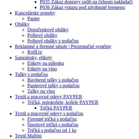
P035 Zákaz dopravy osôb na čelnom nakladači
P036 Zákaz vstupu pod zdvihnuté bremeno
Kancelárske potreby
Papier
Obálky
Doručenkové obálky
Poštové obálky
Poštové obálky s potlačou
Reklamné a firemné tabule | Prezentačné systémy
RollUp
Samolepky, etikety
Etikety na pálenku
Etikety na víno
Tašky s potlačou
Bavlnené tašky s potlačou
Papierové tašky s potlačou
Tašky na víno
Textil a pracovné odevy PAYPER
Tričká, polokošele, košele PAYPER
Tričká PAYPER
Textil a pracovné odevy s potlačou
Firemné tričká s potlačou
Športové tričká s potlačou
Tričká s potlačou od 1 ks
Textil Malfini