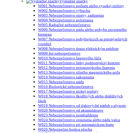
Výstražné značky
W001 Nebezpečenstvo požiaru alebo vysokej teploty
W002 Nebezpečenstvo výbuchu
W003 Nebezpečenstvo otravy, zadusenia
W004 Nebezpečenstvo poleptania
W005 Radiačné nebezpečenstvo
W006 Nebezpečenstvo pádu alebo pohybu zaveseného
bremena
W007 Nebezpečenstvo pohybujúcich sa priemyselných
vozidiel
W008 Nebezpečenstvo úrazu elektrickým prúdom
W009 Iné nebezpečenstvo
W010 Nebezpečenstvo laserového lúča
W011 Nebezpečenstvo látky podporujúcej horenie
W012 Nebezpečenstvo neionizujúceho žiarenia
W013 Nebezpečenstvo silného magnetického poľa
W014 Nebezpečenstvo zakopnutia
W015 Nebezpečenstvo pádu
W016 Biologické nebezpečenstvo
W017 Nebezpečenstvo nízkej teploty
W018 Nebezpečenstvo škodlivých alebo dráždivých
látok
W019 Nebezpečenstvo od tlakovýché nádob s plynom
W020 Nebezpečenstvo od akumulátorov
W023 Nebezpečenstvo pomliaždenia
W024 Nebezpečenstvo zosunutia alebo pádu valca
W025 Nebezpečenstvo pri automatickom štarte
W026 Nebezpečne horúca plocha