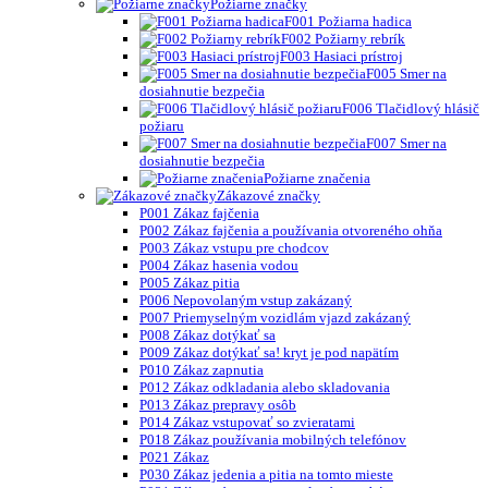
Požiarne značky
F001 Požiarna hadica
F002 Požiarny rebrík
F003 Hasiaci prístroj
F005 Smer na
dosiahnutie bezpečia
F006 Tlačidlový hlásič
požiaru
F007 Smer na
dosiahnutie bezpečia
Požiarne značenia
Zákazové značky
P001 Zákaz fajčenia
P002 Zákaz fajčenia a používania otvoreného ohňa
P003 Zákaz vstupu pre chodcov
P004 Zákaz hasenia vodou
P005 Zákaz pitia
P006 Nepovolaným vstup zakázaný
P007 Priemyselným vozidlám vjazd zakázaný
P008 Zákaz dotýkať sa
P009 Zákaz dotýkať sa! kryt je pod napätím
P010 Zákaz zapnutia
P012 Zákaz odkladania alebo skladovania
P013 Zákaz prepravy osôb
P014 Zákaz vstupovať so zvieratami
P018 Zákaz používania mobilných telefónov
P021 Zákaz
P030 Zákaz jedenia a pitia na tomto mieste