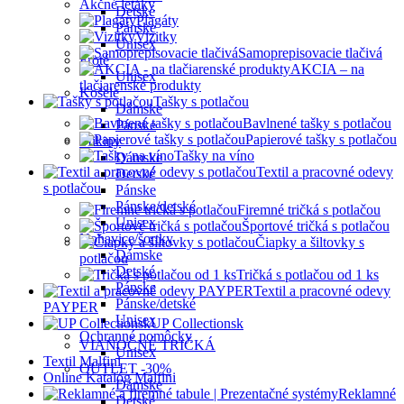
Akčné letáky
Detské
Plagáty
Pánske
Vizitky
Unisex
Samoprepisovacie tlačivá
Froté
AKCIA – na
Unisex
tlačiarenské produkty
Košele
Tašky s potlačou
Dámske
Bavlnené tašky s potlačou
Pánske
Papierové tašky s potlačou
Mikiny
Tašky na víno
Dámske
Textil a pracovné odevy
Detské
s potlačou
Pánske
Pánske/detské
Firemné tričká s potlačou
Unisex
Športové tričká s potlačou
Nohavice/šortky
Čiapky a šiltovky s
Dámske
potlačou
Detské
Tričká s potlačou od 1 ks
Pánske
Textil a pracovné odevy
Pánske/detské
PAYPER
Unisex
UP Collectionsk
Ochranné pomôcky
VIANOČNÉ TRIČKÁ
Unisex
Textil Malfini
OUTLET -30%
Online Katalóg Malfini
Dámske
Reklamné
Detské