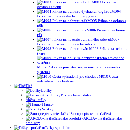
M003 Príkaz na
ochranu sluchu
M004
Príkaz na ochranu dýchacích orgánov
M005 Príkaz na ochranu
nôh
M006 Príkaz na ochranu
rúk
M007
Príkaz na nosenie ochranného odevu
M008 Príkaz na ochranu
tváre
M009 Príkaz na použitie bezpečnostného závesného
systému
M010 Cesta
vyhradená pre chodcov
Tlač
Letáky
Poznámkové bloky
Akčné letáky
Plagáty
Vizitky
Samoprepisovacie tlačivá
AKCIA – na tlačiarenské
produkty
Tašky s potlačou