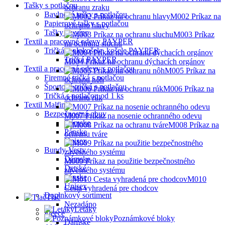
Tašky s potlačou
ochranu zraku
Bavlnené tašky s potlačou
M002 Príkaz na
Papierové tašky s potlačou
ochranu hlavy
Tašky na víno
M003 Príkaz
Textil a pracovné odevy PAYPER
na ochranu sluchu
Tričká, polokošele, košele PAYPER
Tričká PAYPER
M004 Príkaz na ochranu dýchacích orgánov
Textil a pracovné odevy s potlačou
M005 Príkaz na
Firemné tričká s potlačou
ochranu nôh
Športové tričká s potlačou
M006 Príkaz na
Tričká s potlačou od 1 ks
ochranu rúk
Textil Malfini
Bezpečnostná obuv
M007 Príkaz na nosenie ochranného odevu
Dámske
M008 Príkaz na
Pánske
ochranu tváre
Unisex
Bundy-Vesty
Dámske
M009 Príkaz na použitie bezpečnostného
Detské
závesného systému
Pánske
M010
Unisex
Cesta vyhradená pre chodcov
Doplnkový sortiment
Tlač
Nezadáno
Letáky
Fleece
Poznámkové bloky
Dámske