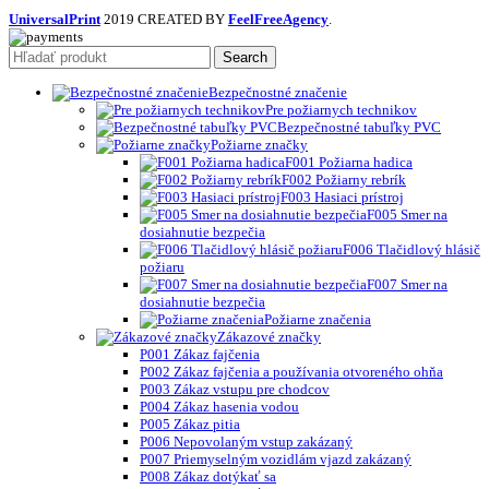
UniversalPrint
2019 CREATED BY
FeelFreeAgency
.
Search
Bezpečnostné značenie
Pre požiarnych technikov
Bezpečnostné tabuľky PVC
Požiarne značky
F001 Požiarna hadica
F002 Požiarny rebrík
F003 Hasiaci prístroj
F005 Smer na
dosiahnutie bezpečia
F006 Tlačidlový hlásič
požiaru
F007 Smer na
dosiahnutie bezpečia
Požiarne značenia
Zákazové značky
P001 Zákaz fajčenia
P002 Zákaz fajčenia a používania otvoreného ohňa
P003 Zákaz vstupu pre chodcov
P004 Zákaz hasenia vodou
P005 Zákaz pitia
P006 Nepovolaným vstup zakázaný
P007 Priemyselným vozidlám vjazd zakázaný
P008 Zákaz dotýkať sa