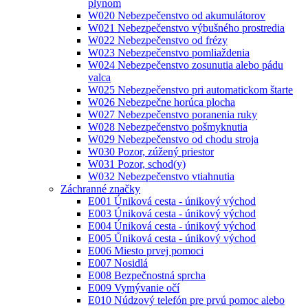
plynom
W020 Nebezpečenstvo od akumulátorov
W021 Nebezpečenstvo výbušného prostredia
W022 Nebezpečenstvo od frézy
W023 Nebezpečenstvo pomliaždenia
W024 Nebezpečenstvo zosunutia alebo pádu
valca
W025 Nebezpečenstvo pri automatickom štarte
W026 Nebezpečne horúca plocha
W027 Nebezpečenstvo poranenia ruky
W028 Nebezpečenstvo pošmyknutia
W029 Nebezpečenstvo od chodu stroja
W030 Pozor, zúžený priestor
W031 Pozor, schod(y)
W032 Nebezpečenstvo vtiahnutia
Záchranné značky
E001 Úniková cesta - únikový východ
E003 Úniková cesta - únikový východ
E004 Úniková cesta - únikový východ
E005 Ůniková cesta - únikový východ
E006 Miesto prvej pomoci
E007 Nosidlá
E008 Bezpečnostná sprcha
E009 Vymývanie očí
E010 Núdzový telefón pre prvú pomoc alebo