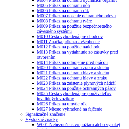
M004 Príkaz na ochranu dýchacích orgánov
M005 Príkaz na ochranu nôh
M006 Príkaz na ochranu rúk
M007 Príkaz na nosenie ochranného odevu
M008 Príkaz na ochranu tváre
M009 Príkaz na použitie bezpečnostného
závesného systému
M010 Cesta vyhradená pre chodcov
M011 Značka príkazu - všeobecne
M012 Príkaz na použitie nadchodu
M013 Príkaz na vytiahnutie zo zásuvky pred
otvorením
M014 Príkaz na odpojenie pred prácou
M020 Príkaz na ochranu zraku a sluchu
M021 Príkaz na ochranu hlavy a sluchu
M022 Príkaz na ochranu hlavy a zraku
M023 Príkaz na zaistenie plynových nádrží
M024 Príkaz na použitie ochranných pásov
M025 Cesta vyhradená pre používateľov
invalidných vozíkov
M026 Príkaz na umytie rúk
M027 Miesto vyhradené na fajčenie
Signalizačné značenie
Výstražné značky
W001 Nebezpečenstvo požiaru alebo vysokej