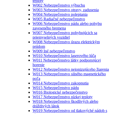
teploty
W002 Nebezpečenstvo výbuchu
W003 Nebezpečenstvo otravy, zadusenia
W004 Nebezpečenstvo poleptania
W005 Radiačné nebezpečenstvo
W006 Nebezpečenstvo pádu alebo pohybu
zaveseného bremena
W007 Nebezpečenstvo pohybujúcich sa
priemyselných vozidiel
W008 Nebezpečenstvo úrazu elektrickým
prúdom
W009 Iné nebezpečenstvo
W010 Nebezpečenstvo laserového lúča
W011 Nebezpečenstvo látky podporujúcej
horenie
W012 Nebezpečenstvo neionizujúceho žiarenia
W013 Nebezpečenstvo silného magnetického
poľa
W014 Nebezpečenstvo zakopnutia
W015 Nebezpečenstvo pádu
W016 Biologické nebezpečenstvo
W017 Nebezpečenstvo nízkej teploty
W018 Nebezpečenstvo škodlivých alebo
dráždivých látok
W019 Nebezpečenstvo od tlakovýché nádob s