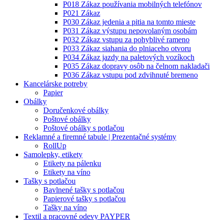
P018 Zákaz používania mobilných telefónov
P021 Zákaz
P030 Zákaz jedenia a pitia na tomto mieste
P031 Zákaz výstupu nepovolaným osobám
P032 Zákaz vstupu za pohyblivé rameno
P033 Zákaz siahania do plniaceho otvoru
P034 Zákaz jazdy na paletových vozíkoch
P035 Zákaz dopravy osôb na čelnom nakladači
P036 Zákaz vstupu pod zdvihnuté bremeno
Kancelárske potreby
Papier
Obálky
Doručenkové obálky
Poštové obálky
Poštové obálky s potlačou
Reklamné a firemné tabule | Prezentačné systémy
RollUp
Samolepky, etikety
Etikety na pálenku
Etikety na víno
Tašky s potlačou
Bavlnené tašky s potlačou
Papierové tašky s potlačou
Tašky na víno
Textil a pracovné odevy PAYPER