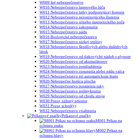
W009 Iné nebezpečenstvo
W010 Nebezpečenstvo laserového lúča
W011 Nebezpečenstvo látky podporujúcej horenie
W012 Nebezpečenstvo neionizujúceho žiarenia
W013 Nebezpečenstvo silného magnetického poľa
W014 Nebezpečenstvo zakopnutia
W015 Nebezpečenstvo pádu
W016 Biologické nebezpečenstvo
W017 Nebezpečenstvo nízkej teploty
W018 Nebezpečenstvo škodlivých alebo dráždivých
látok
W019 Nebezpečenstvo od tlakovýché nádob s plynom
W020 Nebezpečenstvo od akumulátorov
W023 Nebezpečenstvo pomliaždenia
W024 Nebezpečenstvo zosunutia alebo pádu valca
W025 Nebezpečenstvo pri automatickom štarte
W026 Nebezpečne horúca plocha
W027 Nebezpečenstvo poranenia ruky
W028 Nebezpečenstvo pošmyknutia
W029 Nebezpečenstvo od chodu stroja
W030 Pozor, zúžený priestor
W031 Pozor, schod(y)
W032 Nebezpečenstvo vtiahnutia
Príkazové značky
M001 Príkaz na
ochranu zraku
M002 Príkaz na
ochranu hlavy