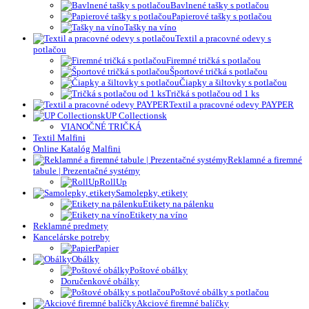
Bavlnené tašky s potlačou
Papierové tašky s potlačou
Tašky na víno
Textil a pracovné odevy s
potlačou
Firemné tričká s potlačou
Športové tričká s potlačou
Čiapky a šiltovky s potlačou
Tričká s potlačou od 1 ks
Textil a pracovné odevy PAYPER
UP Collectionsk
VIANOČNÉ TRIČKÁ
Textil Malfini
Online Katalóg Malfini
Reklamné a firemné
tabule | Prezentačné systémy
RollUp
Samolepky, etikety
Etikety na pálenku
Etikety na víno
Reklamné predmety
Kancelárske potreby
Papier
Obálky
Poštové obálky
Doručenkové obálky
Poštové obálky s potlačou
Akciové firemné balíčky