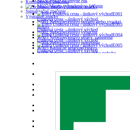
M026 Príkaz na umytie rúk
Kombinované značenia
M027 Miesto vyhradené na fajčenie
Záchranné značky
Signalizačné značenie
E001
Výstražné značky
Úniková cesta – únikový východ
W001 Nebezpečenstvo požiaru alebo vysokej
E003
teploty
Úniková cesta – únikový východ
W002 Nebezpečenstvo výbuchu
E004
W003 Nebezpečenstvo otravy, zadusenia
Úniková cesta – únikový východ
W004 Nebezpečenstvo poleptania
E005
W005 Radiačné nebezpečenstvo
Ůniková cesta – únikový východ
W006 Nebezpečenstvo pádu alebo pohybu
zaveseného bremena
W007 Nebezpečenstvo pohybujúcich sa
priemyselných vozidiel
W008 Nebezpečenstvo úrazu elektrickým
prúdom
W009 Iné nebezpečenstvo
W010 Nebezpečenstvo laserového lúča
W011 Nebezpečenstvo látky podporujúcej
horenie
W012 Nebezpečenstvo neionizujúceho žiarenia
W013 Nebezpečenstvo silného magnetického
poľa
W014 Nebezpečenstvo zakopnutia
W015 Nebezpečenstvo pádu