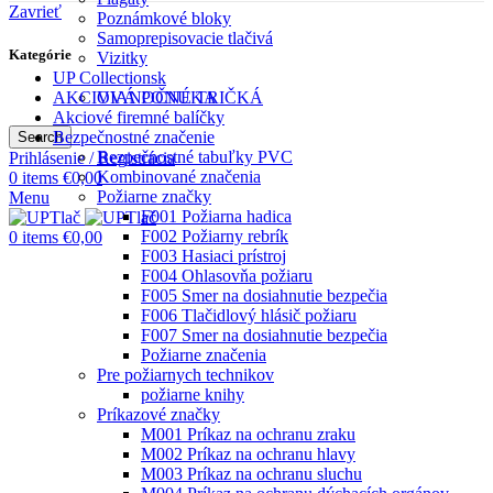
Zavrieť
Poznámkové bloky
Samoprepisovacie tlačivá
Kategórie
Vizitky
UP Collectionsk
VIANOČNÉ TRIČKÁ
AKCIOVÁ PONUKA
Akciové firemné balíčky
Bezpečnostné značenie
Search
Bezpečnostné tabuľky PVC
Prihlásenie / Registrácia
Kombinované značenia
0
items
€
0,00
Požiarne značky
Menu
F001 Požiarna hadica
F002 Požiarny rebrík
0
items
€
0,00
F003 Hasiaci prístroj
F004 Ohlasovňa požiaru
F005 Smer na dosiahnutie bezpečia
F006 Tlačidlový hlásič požiaru
F007 Smer na dosiahnutie bezpečia
Požiarne značenia
Pre požiarnych technikov
požiarne knihy
Príkazové značky
M001 Príkaz na ochranu zraku
M002 Príkaz na ochranu hlavy
M003 Príkaz na ochranu sluchu