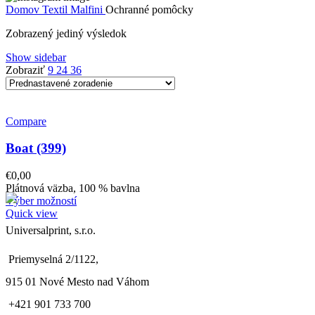
Domov
Textil Malfini
Ochranné pomôcky
Zobrazený jediný výsledok
Show sidebar
Zobraziť
9
24
36
Compare
Boat (399)
€
0,00
Plátnová väzba, 100 % bavlna
Výber možností
Quick view
Universalprint, s.r.o.
Priemyselná 2/1122,
915 01 Nové Mesto nad Váhom
+421 901 733 700