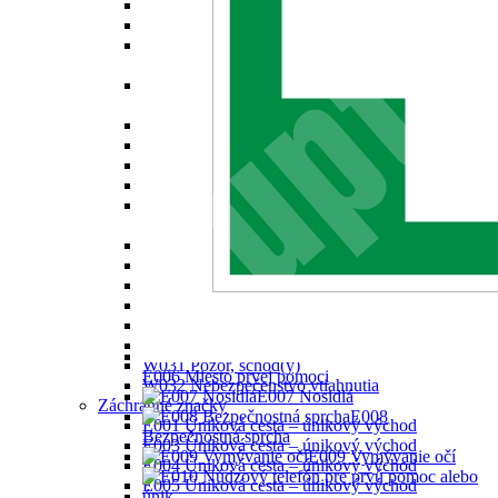
W016 Biologické nebezpečenstvo
W017 Nebezpečenstvo nízkej teploty
W018 Nebezpečenstvo škodlivých alebo
dráždivých látok
W019 Nebezpečenstvo od tlakovýché nádob s
plynom
W020 Nebezpečenstvo od akumulátorov
W021 Nebezpečenstvo výbušného prostredia
W022 Nebezpečenstvo od frézy
W023 Nebezpečenstvo pomliaždenia
W024 Nebezpečenstvo zosunutia alebo pádu
valca
W025 Nebezpečenstvo pri automatickom štarte
W026 Nebezpečne horúca plocha
W027 Nebezpečenstvo poranenia ruky
W028 Nebezpečenstvo pošmyknutia
W029 Nebezpečenstvo od chodu stroja
W030 Pozor, zúžený priestor
W031 Pozor, schod(y)
E006 Miesto prvej pomoci
W032 Nebezpečenstvo vtiahnutia
E007 Nosidlá
Záchranné značky
E008
E001 Úniková cesta – únikový východ
Bezpečnostná sprcha
E003 Úniková cesta – únikový východ
E009 Vymývanie očí
E004 Úniková cesta – únikový východ
E005 Ůniková cesta – únikový východ