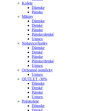
Košele
Dámske
Pánske
Mikiny
Dámske
Detské
Pánske
Pánske/detské
Unisex
Nohavice/šortky
Dámske
Detské
Pánske
Pánske/detské
Unisex
Ochranné pomôcky
Unisex
OUTLET -30%
Dámske
Detské
Pánske
Unisex
Polokošele
Dámske
Detské