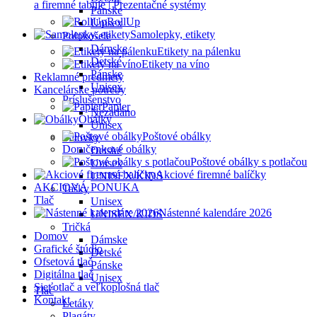
a firemné tabule | Prezentačné systémy
Pánske
RollUp
Unisex
Samolepky, etikety
Polokošele
Dámske
Etikety na pálenku
Detské
Etikety na víno
Pánske
Reklamné predmety
Unisex
Kancelárske potreby
Príslušenstvo
Papier
Nezadáno
Obálky
Unisex
Poštové obálky
Šiltovky
Doručenkové obálky
Detské
Poštové obálky s potlačou
Unisex
Akciové firemné balíčky
UNISEX/KIDS
AKCIOVÁ PONUKA
Tašky
Tlač
Unisex
Nástenné kalendáre 2026
UNISEX/KIDS
Tričká
Domov
Dámske
Grafické štúdio
Detské
Ofsetová tlač
Pánske
Digitálna tlač
Unisex
Sieťotlač a veľkoplošná tlač
Tlač
Kontakt
Letáky
Plagáty