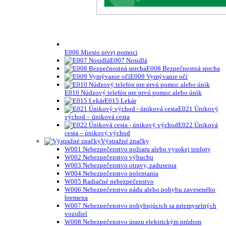
E006 Miesto prvej pomoci
E007 Nosidlá
E008 Bezpečnostná sprcha
E009 Vymývanie očí
E010 Núdzový telefón pre prvú pomoc alebo únik
E015 Lekár
E021 Únikový
východ – úniková cesta
E022 Úniková
cesta – únikový východ
Výstražné značky
W001 Nebezpečenstvo požiaru alebo vysokej teploty
W002 Nebezpečenstvo výbuchu
W003 Nebezpečenstvo otravy, zadusenia
W004 Nebezpečenstvo poleptania
W005 Radiačné nebezpečenstvo
W006 Nebezpečenstvo pádu alebo pohybu zaveseného
bremena
W007 Nebezpečenstvo pohybujúcich sa priemyselných
vozidiel
W008 Nebezpečenstvo úrazu elektrickým prúdom