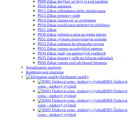
P009 Zákaz dotýkať sa! kryt je pod napätím
P010 Zákaz zapnutia
P012 Zákaz odkladania alebo skladovania
P013 Zákaz prepravy osôb
P014 Zákaz vstupovať so zvieratami
P018 Zákaz používania mobilných telefónov
P021 Zákaz
P030 Zákaz jedenia a pitia na tomto mieste
P031 Zákaz výstupu nepovolaným osobám
P033 Zákaz siahania do plniaceho otvoru
P032 Zákaz vstupu za pohyblivé rameno
P034 Zákaz jazdy na paletových vozíkoch
P035 Zákaz dopravy osôb na čelnom nakladači
P036 Zákaz vstupu pod zdvihnuté bremeno
Signalizačné značenie
Kombinované značenia
Záchranné značky
E001 Úniková
cesta – únikový východ
E003 Úniková
cesta – únikový východ
E004 Úniková
cesta – únikový východ
E005 Ůniková
cesta – únikový východ