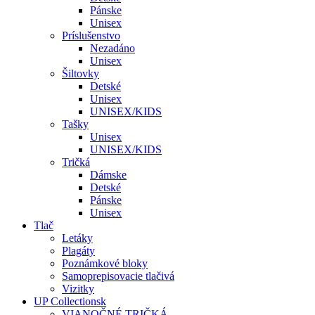
Pánske
Unisex
Príslušenstvo
Nezadáno
Unisex
Šiltovky
Detské
Unisex
UNISEX/KIDS
Tašky
Unisex
UNISEX/KIDS
Tričká
Dámske
Detské
Pánske
Unisex
Tlač
Letáky
Plagáty
Poznámkové bloky
Samoprepisovacie tlačivá
Vizitky
UP Collectionsk
VIANOČNÉ TRIČKÁ