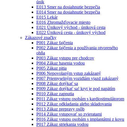
únik
E013 Smer na dosiahnutie bezpečia
E014 Smer na dosiahnutie bezpečia
E015 Lekár
E016 Zhromažďovacie miesto
E021 Únikový východ - úniková cesta
E022 Úniková cesta - únikový východ
Zákazové značky
P001 Zákaz fajčenia
P002 Zákaz fajčenia a používania otvoreného
ohňa
P003 Zákaz vstupu pre chodcov
P004 Zákaz hasenia vodou
P005 Zákaz pitia
P006 Nepovolaným vstup zakázaný
P007 Priemyselným vozidlám vjazd zakázaný
P008 Zákaz dotýkať sa
P009 Zákaz dotýkať sa! kryt je pod napätím
P010 Zákaz zapnutia
P011 Zákaz vstupu osobám s kardiostimulátorom
P012 Zákaz odkladania alebo skladovania
P013 Zákaz prepravy osôb
P014 Zákaz vstupovať so zvieratami
P016 Zákaz vstupu osobám s implantátmi z kovu
P017 Zákaz striekania vodou