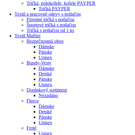
Tričká, polokošele, košele PAYPER
Tričká PAYPER
Textil a pracovné odevy s potlačou
Firemné tričká s potlačou
Športové tričká s potlačou
Tričká s potlačou od 1 ks
Textil Malfini
Bezpečnostná obuv
Dámske
Pánske
Unisex
Bundy-Vesty
Dámske
Detské
Pánske
Unisex
Doplnkový sortiment
Nezadáno
Fleece
Dámske
Detské
Pánske
Unisex
Froté
Unisex