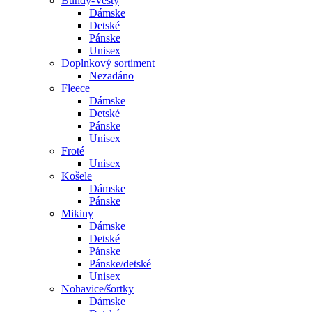
Bundy-Vesty
Dámske
Detské
Pánske
Unisex
Doplnkový sortiment
Nezadáno
Fleece
Dámske
Detské
Pánske
Unisex
Froté
Unisex
Košele
Dámske
Pánske
Mikiny
Dámske
Detské
Pánske
Pánske/detské
Unisex
Nohavice/šortky
Dámske