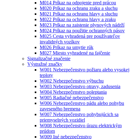
M014 Príkaz na odpojenie pred prácou
M020 Príkaz na ochranu zraku a sluchu
M021 Príkaz na ochranu hlavy a sluchu
M022 Príkaz na ochranu hlavy a zraku
M023 Príkaz na zaistenie plynových nádrží
M024 Príkaz na použitie ochranných pásov
M025 Cesta vyhradená pre používateľov
invalidných vozíkov
M026 Príkaz na umytie rúk
M027 Miesto vyhradené na fajčenie
Signalizačné značenie
Výstražné značky
W001 Nebezpečenstvo požiaru alebo vysokej
teploty
W002 Nebezpečenstvo výbuchu
W003 Nebezpečenstvo otravy, zadusenia
W004 Nebezpečenstvo poleptania
W005 Radiačné nebezpečenstvo
W006 Nebezpečenstvo pádu alebo pohybu
zaveseného bremena
W007 Nebezpečenstvo pohybujúcich sa
priemyselných vozidiel
W008 Nebezpečenstvo úrazu elektrickým
prúdom
W009 Iné nebezpečenstvo