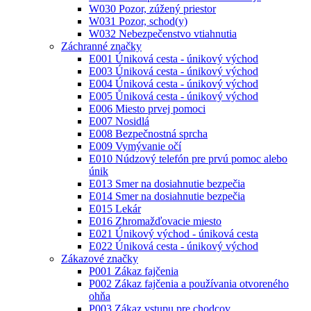
W030 Pozor, zúžený priestor
W031 Pozor, schod(y)
W032 Nebezpečenstvo vtiahnutia
Záchranné značky
E001 Úniková cesta - únikový východ
E003 Úniková cesta - únikový východ
E004 Úniková cesta - únikový východ
E005 Ůniková cesta - únikový východ
E006 Miesto prvej pomoci
E007 Nosidlá
E008 Bezpečnostná sprcha
E009 Vymývanie očí
E010 Núdzový telefón pre prvú pomoc alebo
únik
E013 Smer na dosiahnutie bezpečia
E014 Smer na dosiahnutie bezpečia
E015 Lekár
E016 Zhromažďovacie miesto
E021 Únikový východ - úniková cesta
E022 Úniková cesta - únikový východ
Zákazové značky
P001 Zákaz fajčenia
P002 Zákaz fajčenia a používania otvoreného
ohňa
P003 Zákaz vstupu pre chodcov