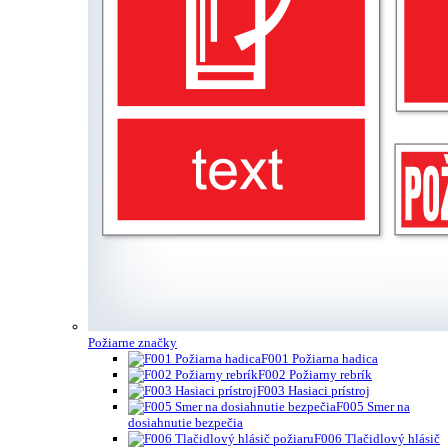
Požiarne značky
F001 Požiarna hadica
F002 Požiarny rebrík
F003 Hasiaci prístroj
F005 Smer na
dosiahnutie bezpečia
F006 Tlačidlový hlásič