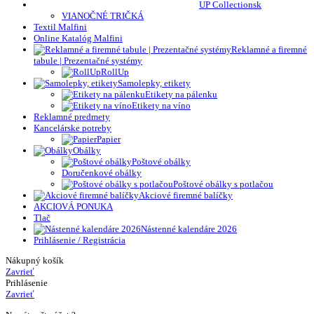
UP Collectionsk
VIANOČNÉ TRIČKÁ
Textil Malfini
Online Katalóg Malfini
Reklamné a firemné
tabule | Prezentačné systémy
RollUp
Samolepky, etikety
Etikety na pálenku
Etikety na víno
Reklamné predmety
Kancelárske potreby
Papier
Obálky
Poštové obálky
Doručenkové obálky
Poštové obálky s potlačou
Akciové firemné balíčky
AKCIOVÁ PONUKA
Tlač
Nástenné kalendáre 2026
Prihlásenie / Registrácia
Nákupný košík
Zavrieť
Prihlásenie
Zavrieť