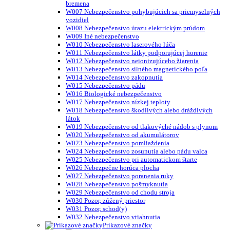
bremena
W007 Nebezpečenstvo pohybujúcich sa priemyselných
vozidiel
W008 Nebezpečenstvo úrazu elektrickým prúdom
W009 Iné nebezpečenstvo
W010 Nebezpečenstvo laserového lúča
W011 Nebezpečenstvo látky podporujúcej horenie
W012 Nebezpečenstvo neionizujúceho žiarenia
W013 Nebezpečenstvo silného magnetického poľa
W014 Nebezpečenstvo zakopnutia
W015 Nebezpečenstvo pádu
W016 Biologické nebezpečenstvo
W017 Nebezpečenstvo nízkej teploty
W018 Nebezpečenstvo škodlivých alebo dráždivých
látok
W019 Nebezpečenstvo od tlakovýché nádob s plynom
W020 Nebezpečenstvo od akumulátorov
W023 Nebezpečenstvo pomliaždenia
W024 Nebezpečenstvo zosunutia alebo pádu valca
W025 Nebezpečenstvo pri automatickom štarte
W026 Nebezpečne horúca plocha
W027 Nebezpečenstvo poranenia ruky
W028 Nebezpečenstvo pošmyknutia
W029 Nebezpečenstvo od chodu stroja
W030 Pozor, zúžený priestor
W031 Pozor, schod(y)
W032 Nebezpečenstvo vtiahnutia
Príkazové značky