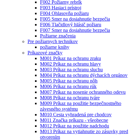
F002 Požiarny rebrík
F003 Hasiaci prístroj
F004 Ohlasovňa požiaru
F005 Smer na dosiahnutie bezpečia
F006 Tlačidlový hlásič požiaru
F007 Smer na dosiahnutie bezpečia
Požiarne značenia
Pre požiarnych technikov
požiarne knihy
Príkazové značky
M001 Príkaz na ochranu zraku
M002 Príkaz na ochranu hlavy
M003 Príkaz na ochranu sluchu
M004 Príkaz na ochranu dýchacích orgánov
M005 Príkaz na ochranu nôh
M006 Príkaz na ochranu rúk
M007 Príkaz na nosenie ochranného odevu
M008 Príkaz na ochranu tváre
M009 Príkaz na použitie bezpečnostného
závesného systému
M010 Cesta vyhradená pre chodcov
M011 Značka príkazu - všeobecne
M012 Príkaz na použitie nadchodu
M013 Príkaz na vytiahnutie zo zásuvky pred
otvorením