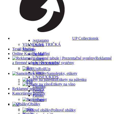
Pánske
Unisex
Polokošele
Dámske
Detské
Pánske
Unisex
Príslušenstvo
UP Collectionsk
Nezadáno
VIANOČNÉ TRIČKÁ
Unisex
Textil Malfini
Šiltovky
Online Katalóg Malfini
Detské
Reklamné
Unisex
a firemné tabule | Prezentačné systémy
UNISEX/KIDS
Tašky
RollUp
Unisex
Samolepky, etikety
UNISEX/KIDS
Etikety na pálenku
Tričká
Etikety na víno
Dámske
Reklamné predmety
Detské
Kancelárske potreby
Pánske
Papier
Unisex
Obálky
Tlač
Letáky
Poštové obálky
Plagáty