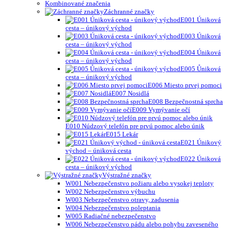
Kombinované značenia
Záchranné značky
E001 Úniková
cesta – únikový východ
E003 Úniková
cesta – únikový východ
E004 Úniková
cesta – únikový východ
E005 Ůniková
cesta – únikový východ
E006 Miesto prvej pomoci
E007 Nosidlá
E008 Bezpečnostná sprcha
E009 Vymývanie očí
E010 Núdzový telefón pre prvú pomoc alebo únik
E015 Lekár
E021 Únikový
východ – úniková cesta
E022 Úniková
cesta – únikový východ
Výstražné značky
W001 Nebezpečenstvo požiaru alebo vysokej teploty
W002 Nebezpečenstvo výbuchu
W003 Nebezpečenstvo otravy, zadusenia
W004 Nebezpečenstvo poleptania
W005 Radiačné nebezpečenstvo
W006 Nebezpečenstvo pádu alebo pohybu zaveseného