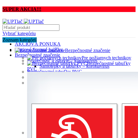
SUPER AKCIA!!!
Vybrať kategóriu
Zoznam kategórií
AKCIOVÁ PONUKA
Akciové firemné balíčky
Bezpečnostné značenie
Bezpečnostné značenie
Pre požiarnych technikov
Bezpečnosť a zdravie – koronavírus
Bezpečnostné tabuľky
Samolepky a tabuľky – koronavírus
PVC
Bezpečnostné tabuľky PVC
Kombinované značenia
Požiarne značky
F001 Požiarna hadica
F002 Požiarny rebrík
F003 Hasiaci prístroj
F004 Ohlasovňa požiaru
F005 Smer na dosiahnutie bezpečia
F006 Tlačidlový hlásič požiaru
F007 Smer na dosiahnutie bezpečia
Požiarne značenia
Pre požiarnych technikov