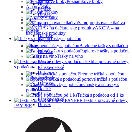
Poznámkové bloky
Detské
Akčné letáky
Pánske
Plagáty
Unisex
Vizitky
Froté
Samoprepisovacie tlačivá
Unisex
AKCIA – na
Košele
tlačiarenské produkty
Dámske
Tašky s potlačou
Pánske
Bavlnené tašky s potlačou
Mikiny
Papierové tašky s potlačou
Dámske
Tašky na víno
Detské
Textil a pracovné odevy
Pánske
s potlačou
Pánske/detské
Unisex
Firemné tričká s potlačou
Nohavice/šortky
Športové tričká s potlačou
Dámske
Čiapky a šiltovky s
Detské
potlačou
Pánske
Tričká s potlačou od 1 ks
Pánske/detské
Textil a pracovné odevy
Unisex
PAYPER
Ochranné pomôcky
Unisex
OUTLET -30%
Dámske
Detské