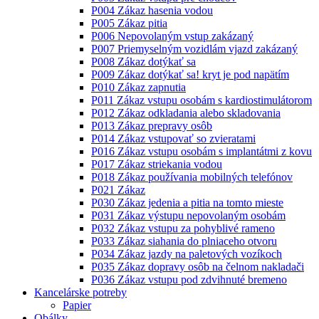
P004 Zákaz hasenia vodou
P005 Zákaz pitia
P006 Nepovolaným vstup zakázaný
P007 Priemyselným vozidlám vjazd zakázaný
P008 Zákaz dotýkať sa
P009 Zákaz dotýkať sa! kryt je pod napätím
P010 Zákaz zapnutia
P011 Zákaz vstupu osobám s kardiostimulátorom
P012 Zákaz odkladania alebo skladovania
P013 Zákaz prepravy osôb
P014 Zákaz vstupovať so zvieratami
P016 Zákaz vstupu osobám s implantátmi z kovu
P017 Zákaz striekania vodou
P018 Zákaz používania mobilných telefónov
P021 Zákaz
P030 Zákaz jedenia a pitia na tomto mieste
P031 Zákaz výstupu nepovolaným osobám
P032 Zákaz vstupu za pohyblivé rameno
P033 Zákaz siahania do plniaceho otvoru
P034 Zákaz jazdy na paletových vozíkoch
P035 Zákaz dopravy osôb na čelnom nakladači
P036 Zákaz vstupu pod zdvihnuté bremeno
Kancelárske potreby
Papier
Obálky