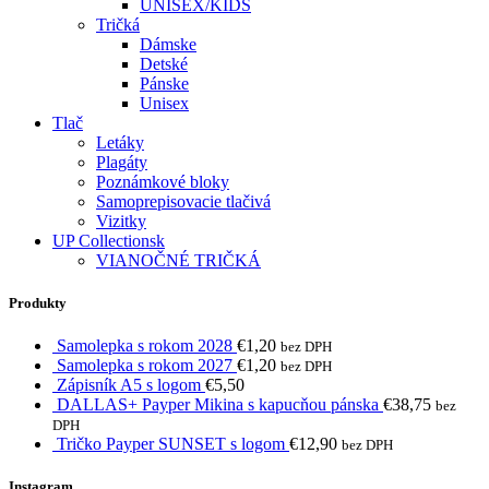
UNISEX/KIDS
Tričká
Dámske
Detské
Pánske
Unisex
Tlač
Letáky
Plagáty
Poznámkové bloky
Samoprepisovacie tlačivá
Vizitky
UP Collectionsk
VIANOČNÉ TRIČKÁ
Produkty
Samolepka s rokom 2028
€
1,20
bez DPH
Samolepka s rokom 2027
€
1,20
bez DPH
Zápisník A5 s logom
€
5,50
DALLAS+ Payper Mikina s kapucňou pánska
€
38,75
bez
DPH
Tričko Payper SUNSET s logom
€
12,90
bez DPH
Instagram