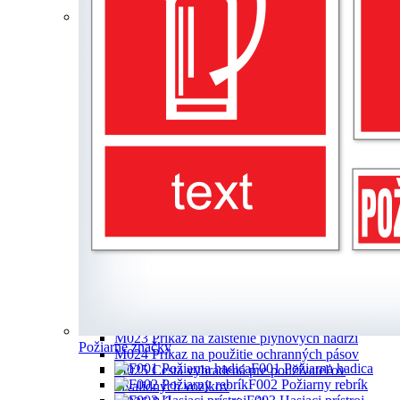
požiarne knihy
Príkazové značky
M001 Príkaz na ochranu zraku
M002 Príkaz na ochranu hlavy
M003 Príkaz na ochranu sluchu
M004 Príkaz na ochranu dýchacích orgánov
M005 Príkaz na ochranu nôh
M006 Príkaz na ochranu rúk
M007 Príkaz na nosenie ochranného odevu
M008 Príkaz na ochranu tváre
M009 Príkaz na použitie bezpečnostného
závesného systému
M010 Cesta vyhradená pre chodcov
M011 Značka príkazu – všeobecne
M012 Príkaz na použitie nadchodu
M013 Príkaz na vytiahnutie zo zásuvky pred
otvorením
M014 Príkaz na odpojenie pred prácou
M020 Príkaz na ochranu zraku a sluchu
M021 Príkaz na ochranu hlavy a sluchu
M022 Príkaz na ochranu hlavy a zraku
M023 Príkaz na zaistenie plynových nádrží
Požiarne značky
M024 Príkaz na použitie ochranných pásov
F001 Požiarna hadica
M025 Cesta vyhradená pre používateľov
F002 Požiarny rebrík
invalidných vozíkov