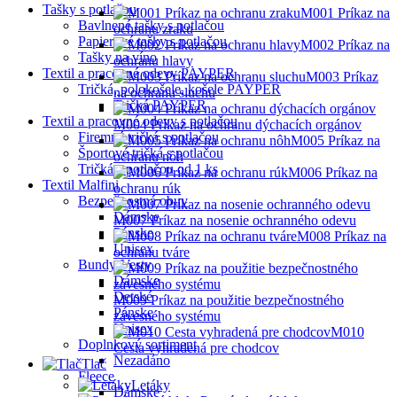
Tašky s potlačou
M001 Príkaz na
Bavlnené tašky s potlačou
ochranu zraku
Papierové tašky s potlačou
M002 Príkaz na
Tašky na víno
ochranu hlavy
Textil a pracovné odevy PAYPER
M003 Príkaz
Tričká, polokošele, košele PAYPER
na ochranu sluchu
Tričká PAYPER
Textil a pracovné odevy s potlačou
M004 Príkaz na ochranu dýchacích orgánov
Firemné tričká s potlačou
M005 Príkaz na
Športové tričká s potlačou
ochranu nôh
Tričká s potlačou od 1 ks
M006 Príkaz na
Textil Malfini
ochranu rúk
Bezpečnostná obuv
Dámske
M007 Príkaz na nosenie ochranného odevu
Pánske
M008 Príkaz na
Unisex
ochranu tváre
Bundy-Vesty
Dámske
Detské
M009 Príkaz na použitie bezpečnostného
Pánske
závesného systému
Unisex
M010
Doplnkový sortiment
Cesta vyhradená pre chodcov
Nezadáno
Tlač
Fleece
Letáky
Dámske