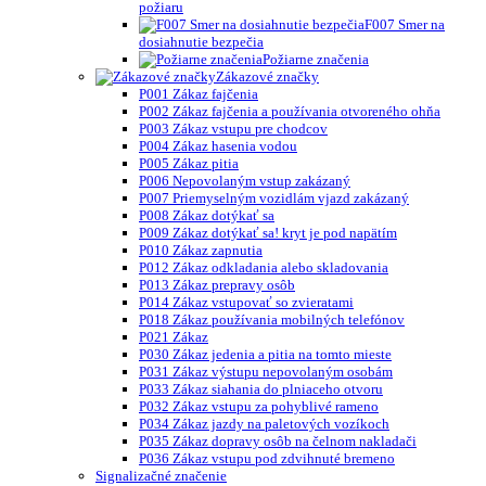
požiaru
F007 Smer na
dosiahnutie bezpečia
Požiarne značenia
Zákazové značky
P001 Zákaz fajčenia
P002 Zákaz fajčenia a používania otvoreného ohňa
P003 Zákaz vstupu pre chodcov
P004 Zákaz hasenia vodou
P005 Zákaz pitia
P006 Nepovolaným vstup zakázaný
P007 Priemyselným vozidlám vjazd zakázaný
P008 Zákaz dotýkať sa
P009 Zákaz dotýkať sa! kryt je pod napätím
P010 Zákaz zapnutia
P012 Zákaz odkladania alebo skladovania
P013 Zákaz prepravy osôb
P014 Zákaz vstupovať so zvieratami
P018 Zákaz používania mobilných telefónov
P021 Zákaz
P030 Zákaz jedenia a pitia na tomto mieste
P031 Zákaz výstupu nepovolaným osobám
P033 Zákaz siahania do plniaceho otvoru
P032 Zákaz vstupu za pohyblivé rameno
P034 Zákaz jazdy na paletových vozíkoch
P035 Zákaz dopravy osôb na čelnom nakladači
P036 Zákaz vstupu pod zdvihnuté bremeno
Signalizačné značenie