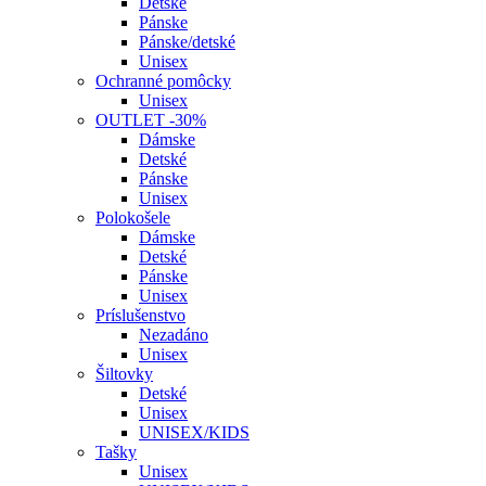
Detské
Pánske
Pánske/detské
Unisex
Ochranné pomôcky
Unisex
OUTLET -30%
Dámske
Detské
Pánske
Unisex
Polokošele
Dámske
Detské
Pánske
Unisex
Príslušenstvo
Nezadáno
Unisex
Šiltovky
Detské
Unisex
UNISEX/KIDS
Tašky
Unisex