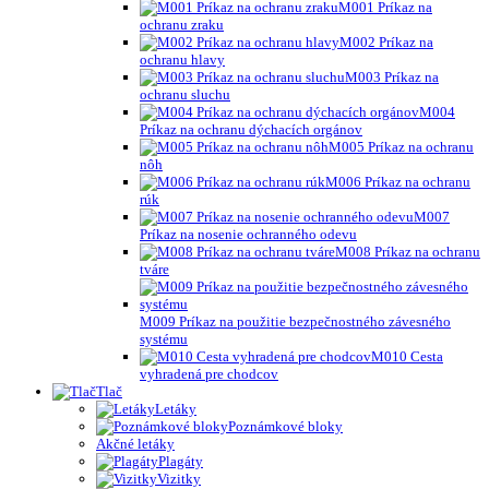
M001 Príkaz na
ochranu zraku
M002 Príkaz na
ochranu hlavy
M003 Príkaz na
ochranu sluchu
M004
Príkaz na ochranu dýchacích orgánov
M005 Príkaz na ochranu
nôh
M006 Príkaz na ochranu
rúk
M007
Príkaz na nosenie ochranného odevu
M008 Príkaz na ochranu
tváre
M009 Príkaz na použitie bezpečnostného závesného
systému
M010 Cesta
vyhradená pre chodcov
Tlač
Letáky
Poznámkové bloky
Akčné letáky
Plagáty
Vizitky