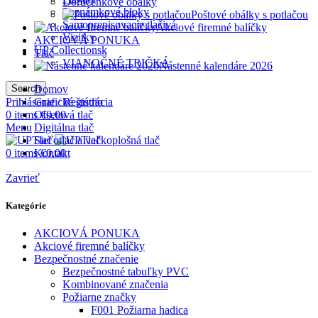
Doručenkové obálky
Poznámkové bloky
Poštové obálky s potlačou
Samoprepisovacie tlačivá
Akciové firemné balíčky
Vizitky
AKCIOVÁ PONUKA
UP Collectionsk
Tlač
VIANOČNÉ TRIČKÁ
Nástenné kalendáre 2026
Search
Domov
Prihlásenie / Registrácia
Grafické štúdio
0
items
Ofsetová tlač
€
0,00
Menu
Digitálna tlač
Sieťotlač a veľkoplošná tlač
0
items
Kontakt
€
0,00
Zavrieť
Kategórie
AKCIOVÁ PONUKA
Akciové firemné balíčky
Bezpečnostné značenie
Bezpečnostné tabuľky PVC
Kombinované značenia
Požiarne značky
F001 Požiarna hadica