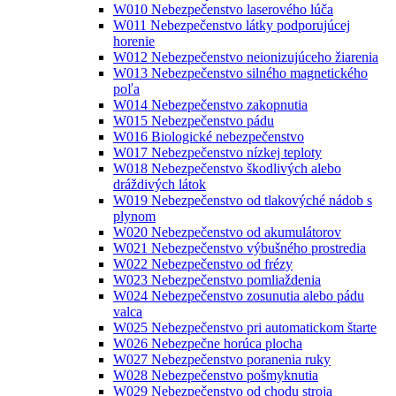
W010 Nebezpečenstvo laserového lúča
W011 Nebezpečenstvo látky podporujúcej
horenie
W012 Nebezpečenstvo neionizujúceho žiarenia
W013 Nebezpečenstvo silného magnetického
poľa
W014 Nebezpečenstvo zakopnutia
W015 Nebezpečenstvo pádu
W016 Biologické nebezpečenstvo
W017 Nebezpečenstvo nízkej teploty
W018 Nebezpečenstvo škodlivých alebo
dráždivých látok
W019 Nebezpečenstvo od tlakovýché nádob s
plynom
W020 Nebezpečenstvo od akumulátorov
W021 Nebezpečenstvo výbušného prostredia
W022 Nebezpečenstvo od frézy
W023 Nebezpečenstvo pomliaždenia
W024 Nebezpečenstvo zosunutia alebo pádu
valca
W025 Nebezpečenstvo pri automatickom štarte
W026 Nebezpečne horúca plocha
W027 Nebezpečenstvo poranenia ruky
W028 Nebezpečenstvo pošmyknutia
W029 Nebezpečenstvo od chodu stroja