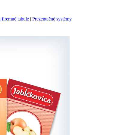
firemné tabule | Prezentačné systémy