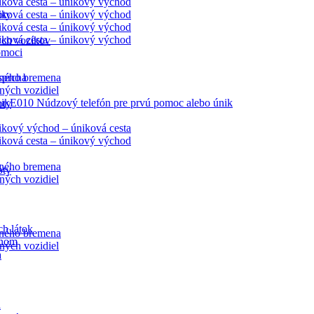
ková cesta – únikový východ
oty
ková cesta – únikový východ
ková cesta – únikový východ
ková cesta – únikový východ
ých vozíkov
omoci
ného bremena
sprcha
ných vozidiel
E010 Núdzový telefón pre prvú pomoc alebo únik
oty
kový východ – úniková cesta
ková cesta – únikový východ
a
ného bremena
oty
ných vozidiel
h látok
ného bremena
ynom
ných vozidiel
a
a