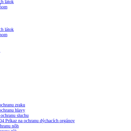
h látok
a
ynom
h látok
a
ynom
a
ochranu zraku
ochranu hlavy
 ochranu sluchu
4 Príkaz na ochranu dýchacích orgánov
chranu nôh