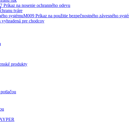
hranu rúk
 Príkaz na nosenie ochranného odevu
a
chranu tváre
M009 Príkaz na použitie bezpečnostného závesného syst
 vyhradená pre chodcov
a
enské produkty
 potlačou
čou
 PAYPER