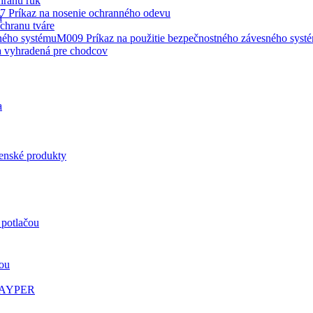
hranu rúk
 Príkaz na nosenie ochranného odevu
a
chranu tváre
M009 Príkaz na použitie bezpečnostného závesného syst
 vyhradená pre chodcov
a
enské produkty
 potlačou
čou
 PAYPER