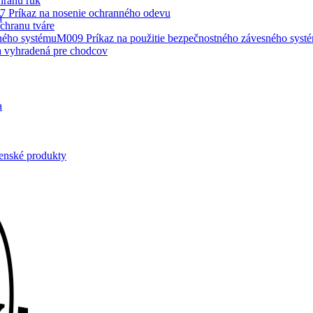
hranu rúk
 Príkaz na nosenie ochranného odevu
a
chranu tváre
M009 Príkaz na použitie bezpečnostného závesného syst
 vyhradená pre chodcov
a
enské produkty