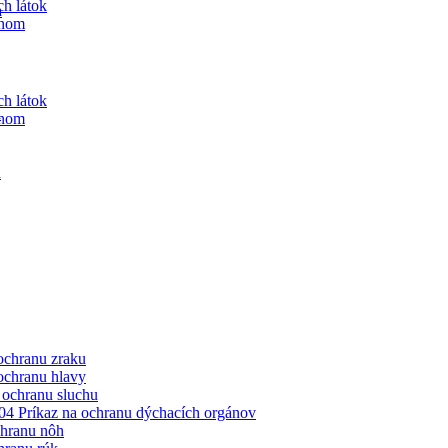
h látok
a
ynom
h látok
a
ynom
a
ochranu zraku
ochranu hlavy
 ochranu sluchu
4 Príkaz na ochranu dýchacích orgánov
chranu nôh