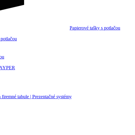
Papierové tašky s potlačou
 potlačou
čou
 PAYPER
firemné tabule | Prezentačné systémy