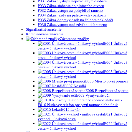
P031 Zákaz výstupu nepovolaným osobám
P033 Zákaz siahania do plniaceho otvoru
P032 Zákaz vstupu za pohyblivé rameno
P034 Zákaz jazdy na paletových vozíkoch
P035 Zákaz dopravy osôb na čelnom nakladači
P036 Zákaz vstupu pod zdvihnuté bremeno
Signalizačné značenie
Kombinované značenia
Záchranné značky
E001 Úniková
cesta – únikový východ
E003 Úniková
cesta – únikový východ
E004 Úniková
cesta – únikový východ
E005 Ůniková
cesta – únikový východ
E006 Miesto prvej pomoci
E007 Nosidlá
E008 Bezpečnostná sprcha
E009 Vymývanie očí
E010 Núdzový telefón pre prvú pomoc alebo únik
E015 Lekár
E021 Únikový
východ – úniková cesta
E022 Úniková
cesta – únikový východ