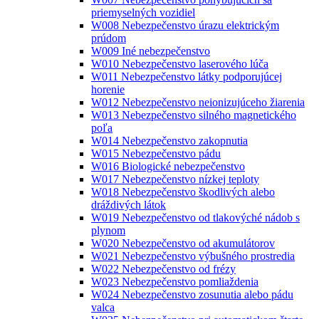
priemyselných vozidiel
W008 Nebezpečenstvo úrazu elektrickým
prúdom
W009 Iné nebezpečenstvo
W010 Nebezpečenstvo laserového lúča
W011 Nebezpečenstvo látky podporujúcej
horenie
W012 Nebezpečenstvo neionizujúceho žiarenia
W013 Nebezpečenstvo silného magnetického
poľa
W014 Nebezpečenstvo zakopnutia
W015 Nebezpečenstvo pádu
W016 Biologické nebezpečenstvo
W017 Nebezpečenstvo nízkej teploty
W018 Nebezpečenstvo škodlivých alebo
dráždivých látok
W019 Nebezpečenstvo od tlakovýché nádob s
plynom
W020 Nebezpečenstvo od akumulátorov
W021 Nebezpečenstvo výbušného prostredia
W022 Nebezpečenstvo od frézy
W023 Nebezpečenstvo pomliaždenia
W024 Nebezpečenstvo zosunutia alebo pádu
valca