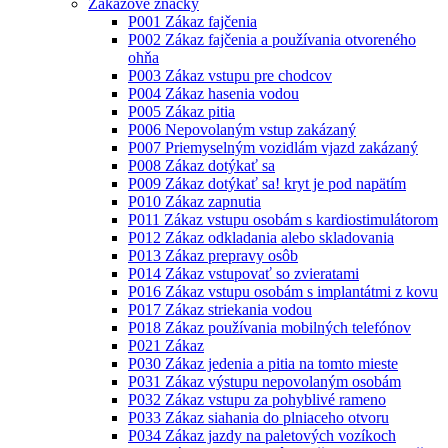
Zákazové značky
P001 Zákaz fajčenia
P002 Zákaz fajčenia a používania otvoreného
ohňa
P003 Zákaz vstupu pre chodcov
P004 Zákaz hasenia vodou
P005 Zákaz pitia
P006 Nepovolaným vstup zakázaný
P007 Priemyselným vozidlám vjazd zakázaný
P008 Zákaz dotýkať sa
P009 Zákaz dotýkať sa! kryt je pod napätím
P010 Zákaz zapnutia
P011 Zákaz vstupu osobám s kardiostimulátorom
P012 Zákaz odkladania alebo skladovania
P013 Zákaz prepravy osôb
P014 Zákaz vstupovať so zvieratami
P016 Zákaz vstupu osobám s implantátmi z kovu
P017 Zákaz striekania vodou
P018 Zákaz používania mobilných telefónov
P021 Zákaz
P030 Zákaz jedenia a pitia na tomto mieste
P031 Zákaz výstupu nepovolaným osobám
P032 Zákaz vstupu za pohyblivé rameno
P033 Zákaz siahania do plniaceho otvoru
P034 Zákaz jazdy na paletových vozíkoch