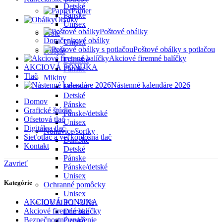
Detské
Papier
Pánske
Obálky
Unisex
Poštové obálky
Froté
Doručenkové obálky
Unisex
Poštové obálky s potlačou
Košele
Akciové firemné balíčky
Dámske
AKCIOVÁ PONUKA
Pánske
Tlač
Mikiny
Nástenné kalendáre 2026
Dámske
Detské
Domov
Pánske
Grafické štúdio
Pánske/detské
Ofsetová tlač
Unisex
Digitálna tlač
Nohavice/šortky
Sieťotlač a veľkoplošná tlač
Dámske
Kontakt
Detské
Pánske
Zavrieť
Pánske/detské
Unisex
Kategórie
Ochranné pomôcky
Unisex
AKCIOVÁ PONUKA
OUTLET -30%
Akciové firemné balíčky
Dámske
Bezpečnostné značenie
Detské