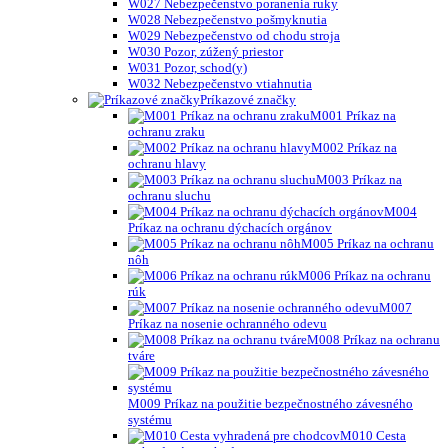
W027 Nebezpečenstvo poranenia ruky
W028 Nebezpečenstvo pošmyknutia
W029 Nebezpečenstvo od chodu stroja
W030 Pozor, zúžený priestor
W031 Pozor, schod(y)
W032 Nebezpečenstvo vtiahnutia
Príkazové značky
M001 Príkaz na
ochranu zraku
M002 Príkaz na
ochranu hlavy
M003 Príkaz na
ochranu sluchu
M004
Príkaz na ochranu dýchacích orgánov
M005 Príkaz na ochranu
nôh
M006 Príkaz na ochranu
rúk
M007
Príkaz na nosenie ochranného odevu
M008 Príkaz na ochranu
tváre
M009 Príkaz na použitie bezpečnostného závesného
systému
M010 Cesta