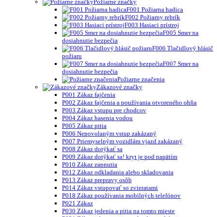
Požiarne značky
F001 Požiarna hadica
F002 Požiarny rebrík
F003 Hasiaci prístroj
F005 Smer na
dosiahnutie bezpečia
F006 Tlačidlový hlásič
požiaru
F007 Smer na
dosiahnutie bezpečia
Požiarne značenia
Zákazové značky
P001 Zákaz fajčenia
P002 Zákaz fajčenia a používania otvoreného ohňa
P003 Zákaz vstupu pre chodcov
P004 Zákaz hasenia vodou
P005 Zákaz pitia
P006 Nepovolaným vstup zakázaný
P007 Priemyselným vozidlám vjazd zakázaný
P008 Zákaz dotýkať sa
P009 Zákaz dotýkať sa! kryt je pod napätím
P010 Zákaz zapnutia
P012 Zákaz odkladania alebo skladovania
P013 Zákaz prepravy osôb
P014 Zákaz vstupovať so zvieratami
P018 Zákaz používania mobilných telefónov
P021 Zákaz
P030 Zákaz jedenia a pitia na tomto mieste