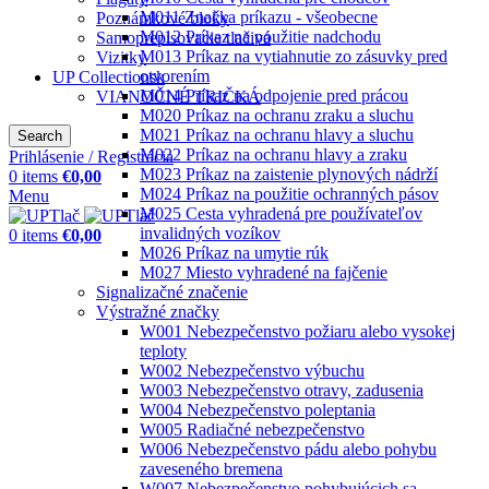
M011 Značka príkazu - všeobecne
Poznámkové bloky
M012 Príkaz na použitie nadchodu
Samoprepisovacie tlačivá
M013 Príkaz na vytiahnutie zo zásuvky pred
Vizitky
otvorením
UP Collectionsk
M014 Príkaz na odpojenie pred prácou
VIANOČNÉ TRIČKÁ
M020 Príkaz na ochranu zraku a sluchu
M021 Príkaz na ochranu hlavy a sluchu
Search
M022 Príkaz na ochranu hlavy a zraku
Prihlásenie / Registrácia
M023 Príkaz na zaistenie plynových nádrží
0
items
€
0,00
M024 Príkaz na použitie ochranných pásov
Menu
M025 Cesta vyhradená pre používateľov
invalidných vozíkov
0
items
€
0,00
M026 Príkaz na umytie rúk
M027 Miesto vyhradené na fajčenie
Signalizačné značenie
Výstražné značky
W001 Nebezpečenstvo požiaru alebo vysokej
teploty
W002 Nebezpečenstvo výbuchu
W003 Nebezpečenstvo otravy, zadusenia
W004 Nebezpečenstvo poleptania
W005 Radiačné nebezpečenstvo
W006 Nebezpečenstvo pádu alebo pohybu
zaveseného bremena
W007 Nebezpečenstvo pohybujúcich sa