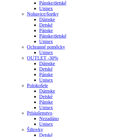
Pánske/detské
Unisex
Nohavice/šortky
Dámske
Detské
Pánske
Pánske/detské
Unisex
Ochranné pomôcky
Unisex
OUTLET -30%
Dámske
Detské
Pánske
Unisex
Polokošele
Dámske
Detské
Pánske
Unisex
Príslušenstvo
Nezadáno
Unisex
Šiltovky
Detské