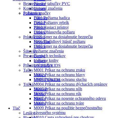
Bezpečnostné tabuľky PVC
Pánske
Kombinované značenia
Unisex
Požiarne značky
Polokošele
F001 Požiarna hadica
Dámske
F002 Požiarny rebrík
Detské
F003 Hasiaci prístroj
Pánske
F004 Ohlasovňa požiaru
Unisex
F005 Smer na dosiahnutie bezpečia
Príslušenstvo
F006 Tlačidlový hlásič požiaru
Nezadáno
F007 Smer na dosiahnutie bezpečia
Unisex
Požiarne značenia
Šiltovky
Pre požiarnych technikov
Detské
požiarne knihy
Unisex
Príkazové značky
UNISEX/KIDS
M001 Príkaz na ochranu zraku
Tašky
M002 Príkaz na ochranu hlavy
Unisex
M003 Príkaz na ochranu sluchu
UNISEX/KIDS
M004 Príkaz na ochranu dýchacích orgánov
Tričká
M005 Príkaz na ochranu nôh
Dámske
M006 Príkaz na ochranu rúk
Detské
M007 Príkaz na nosenie ochranného odevu
Pánske
M008 Príkaz na ochranu tváre
Unisex
M009 Príkaz na použitie bezpečnostného
Tlač
závesného systému
Letáky
M010 Cesta vyhradená pre chodcov
Plagáty