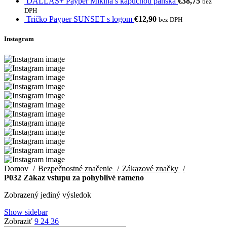
DALLAS+ Payper Mikina s kapucňou pánska
€
38,75
bez
DPH
Tričko Payper SUNSET s logom
€
12,90
bez DPH
Instagram
Domov
Bezpečnostné značenie
Zákazové značky
P032 Zákaz vstupu za pohyblivé rameno
Zobrazený jediný výsledok
Show sidebar
Zobraziť
9
24
36