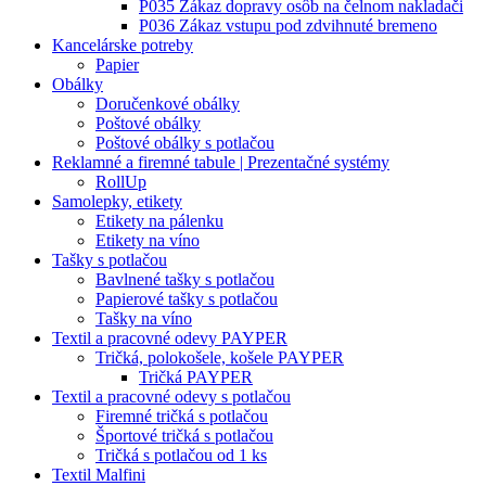
P035 Zákaz dopravy osôb na čelnom nakladači
P036 Zákaz vstupu pod zdvihnuté bremeno
Kancelárske potreby
Papier
Obálky
Doručenkové obálky
Poštové obálky
Poštové obálky s potlačou
Reklamné a firemné tabule | Prezentačné systémy
RollUp
Samolepky, etikety
Etikety na pálenku
Etikety na víno
Tašky s potlačou
Bavlnené tašky s potlačou
Papierové tašky s potlačou
Tašky na víno
Textil a pracovné odevy PAYPER
Tričká, polokošele, košele PAYPER
Tričká PAYPER
Textil a pracovné odevy s potlačou
Firemné tričká s potlačou
Športové tričká s potlačou
Tričká s potlačou od 1 ks
Textil Malfini