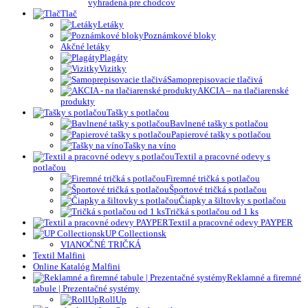
vyhradená pre chodcov
Tlač
Letáky
Poznámkové bloky
Akčné letáky
Plagáty
Vizitky
Samoprepisovacie tlačivá
AKCIA – na tlačiarenské
produkty
Tašky s potlačou
Bavlnené tašky s potlačou
Papierové tašky s potlačou
Tašky na víno
Textil a pracovné odevy s
potlačou
Firemné tričká s potlačou
Športové tričká s potlačou
Čiapky a šiltovky s potlačou
Tričká s potlačou od 1 ks
Textil a pracovné odevy PAYPER
UP Collectionsk
VIANOČNÉ TRIČKÁ
Textil Malfini
Online Katalóg Malfini
Reklamné a firemné
tabule | Prezentačné systémy
RollUp