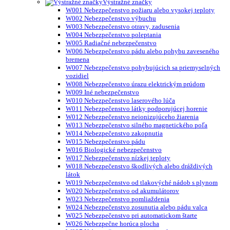
Výstražné značky
W001 Nebezpečenstvo požiaru alebo vysokej teploty
W002 Nebezpečenstvo výbuchu
W003 Nebezpečenstvo otravy, zadusenia
W004 Nebezpečenstvo poleptania
W005 Radiačné nebezpečenstvo
W006 Nebezpečenstvo pádu alebo pohybu zaveseného
bremena
W007 Nebezpečenstvo pohybujúcich sa priemyselných
vozidiel
W008 Nebezpečenstvo úrazu elektrickým prúdom
W009 Iné nebezpečenstvo
W010 Nebezpečenstvo laserového lúča
W011 Nebezpečenstvo látky podporujúcej horenie
W012 Nebezpečenstvo neionizujúceho žiarenia
W013 Nebezpečenstvo silného magnetického poľa
W014 Nebezpečenstvo zakopnutia
W015 Nebezpečenstvo pádu
W016 Biologické nebezpečenstvo
W017 Nebezpečenstvo nízkej teploty
W018 Nebezpečenstvo škodlivých alebo dráždivých
látok
W019 Nebezpečenstvo od tlakovýché nádob s plynom
W020 Nebezpečenstvo od akumulátorov
W023 Nebezpečenstvo pomliaždenia
W024 Nebezpečenstvo zosunutia alebo pádu valca
W025 Nebezpečenstvo pri automatickom štarte
W026 Nebezpečne horúca plocha