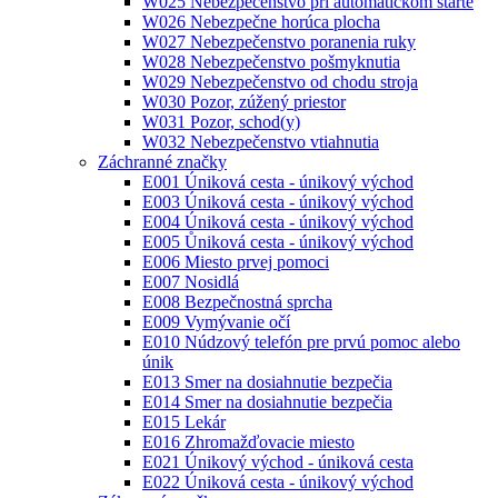
W025 Nebezpečenstvo pri automatickom štarte
W026 Nebezpečne horúca plocha
W027 Nebezpečenstvo poranenia ruky
W028 Nebezpečenstvo pošmyknutia
W029 Nebezpečenstvo od chodu stroja
W030 Pozor, zúžený priestor
W031 Pozor, schod(y)
W032 Nebezpečenstvo vtiahnutia
Záchranné značky
E001 Úniková cesta - únikový východ
E003 Úniková cesta - únikový východ
E004 Úniková cesta - únikový východ
E005 Ůniková cesta - únikový východ
E006 Miesto prvej pomoci
E007 Nosidlá
E008 Bezpečnostná sprcha
E009 Vymývanie očí
E010 Núdzový telefón pre prvú pomoc alebo
únik
E013 Smer na dosiahnutie bezpečia
E014 Smer na dosiahnutie bezpečia
E015 Lekár
E016 Zhromažďovacie miesto
E021 Únikový východ - úniková cesta
E022 Úniková cesta - únikový východ