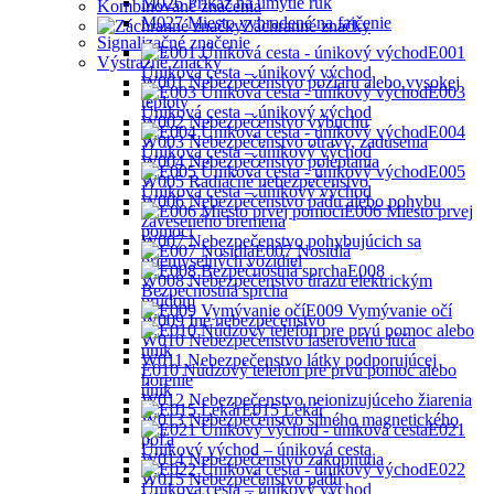
M026 Príkaz na umytie rúk
Kombinované značenia
M027 Miesto vyhradené na fajčenie
Záchranné značky
Signalizačné značenie
E001
Výstražné značky
Úniková cesta – únikový východ
W001 Nebezpečenstvo požiaru alebo vysokej
E003
teploty
Úniková cesta – únikový východ
W002 Nebezpečenstvo výbuchu
E004
W003 Nebezpečenstvo otravy, zadusenia
Úniková cesta – únikový východ
W004 Nebezpečenstvo poleptania
E005
W005 Radiačné nebezpečenstvo
Ůniková cesta – únikový východ
W006 Nebezpečenstvo pádu alebo pohybu
E006 Miesto prvej
zaveseného bremena
pomoci
W007 Nebezpečenstvo pohybujúcich sa
E007 Nosidlá
priemyselných vozidiel
E008
W008 Nebezpečenstvo úrazu elektrickým
Bezpečnostná sprcha
prúdom
E009 Vymývanie očí
W009 Iné nebezpečenstvo
W010 Nebezpečenstvo laserového lúča
W011 Nebezpečenstvo látky podporujúcej
E010 Núdzový telefón pre prvú pomoc alebo
horenie
únik
W012 Nebezpečenstvo neionizujúceho žiarenia
E015 Lekár
W013 Nebezpečenstvo silného magnetického
E021
poľa
Únikový východ – úniková cesta
W014 Nebezpečenstvo zakopnutia
E022
W015 Nebezpečenstvo pádu
Úniková cesta – únikový východ