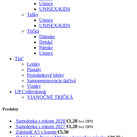
Unisex
UNISEX/KIDS
Tašky
Unisex
UNISEX/KIDS
Tričká
Dámske
Detské
Pánske
Unisex
Tlač
Letáky
Plagáty
Poznámkové bloky
Samoprepisovacie tlačivá
Vizitky
UP Collectionsk
VIANOČNÉ TRIČKÁ
Produkty
Samolepka s rokom 2028
€
1,20
bez DPH
Samolepka s rokom 2027
€
1,20
bez DPH
Zápisník A5 s logom
€
5,50