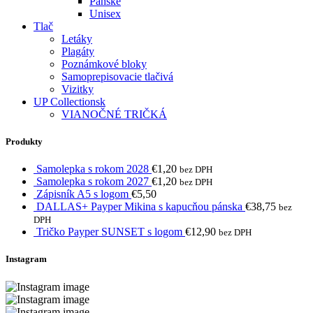
Pánske
Unisex
Tlač
Letáky
Plagáty
Poznámkové bloky
Samoprepisovacie tlačivá
Vizitky
UP Collectionsk
VIANOČNÉ TRIČKÁ
Produkty
Samolepka s rokom 2028
€
1,20
bez DPH
Samolepka s rokom 2027
€
1,20
bez DPH
Zápisník A5 s logom
€
5,50
DALLAS+ Payper Mikina s kapucňou pánska
€
38,75
bez
DPH
Tričko Payper SUNSET s logom
€
12,90
bez DPH
Instagram