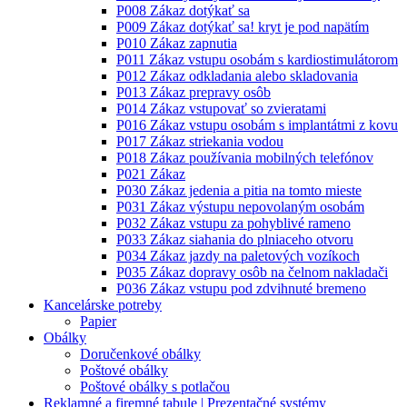
P008 Zákaz dotýkať sa
P009 Zákaz dotýkať sa! kryt je pod napätím
P010 Zákaz zapnutia
P011 Zákaz vstupu osobám s kardiostimulátorom
P012 Zákaz odkladania alebo skladovania
P013 Zákaz prepravy osôb
P014 Zákaz vstupovať so zvieratami
P016 Zákaz vstupu osobám s implantátmi z kovu
P017 Zákaz striekania vodou
P018 Zákaz používania mobilných telefónov
P021 Zákaz
P030 Zákaz jedenia a pitia na tomto mieste
P031 Zákaz výstupu nepovolaným osobám
P032 Zákaz vstupu za pohyblivé rameno
P033 Zákaz siahania do plniaceho otvoru
P034 Zákaz jazdy na paletových vozíkoch
P035 Zákaz dopravy osôb na čelnom nakladači
P036 Zákaz vstupu pod zdvihnuté bremeno
Kancelárske potreby
Papier
Obálky
Doručenkové obálky
Poštové obálky
Poštové obálky s potlačou
Reklamné a firemné tabule | Prezentačné systémy