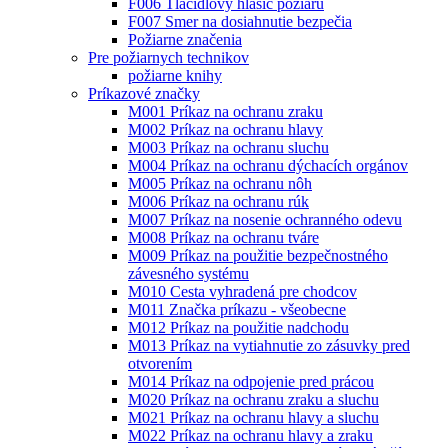
F006 Tlačidlový hlásič požiaru
F007 Smer na dosiahnutie bezpečia
Požiarne značenia
Pre požiarnych technikov
požiarne knihy
Príkazové značky
M001 Príkaz na ochranu zraku
M002 Príkaz na ochranu hlavy
M003 Príkaz na ochranu sluchu
M004 Príkaz na ochranu dýchacích orgánov
M005 Príkaz na ochranu nôh
M006 Príkaz na ochranu rúk
M007 Príkaz na nosenie ochranného odevu
M008 Príkaz na ochranu tváre
M009 Príkaz na použitie bezpečnostného
závesného systému
M010 Cesta vyhradená pre chodcov
M011 Značka príkazu - všeobecne
M012 Príkaz na použitie nadchodu
M013 Príkaz na vytiahnutie zo zásuvky pred
otvorením
M014 Príkaz na odpojenie pred prácou
M020 Príkaz na ochranu zraku a sluchu
M021 Príkaz na ochranu hlavy a sluchu
M022 Príkaz na ochranu hlavy a zraku