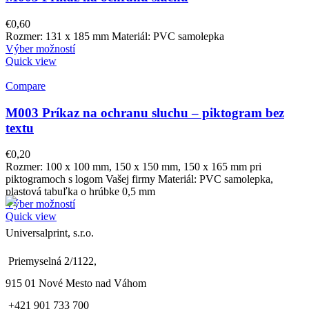
€
0,60
Rozmer: 131 x 185 mm Materiál: PVC samolepka
Výber možností
Quick view
Compare
M003 Príkaz na ochranu sluchu – piktogram bez
textu
€
0,20
Rozmer: 100 x 100 mm, 150 x 150 mm, 150 x 165 mm pri
piktogramoch s logom Vašej firmy Materiál: PVC samolepka,
plastová tabuľka o hrúbke 0,5 mm
Výber možností
Quick view
Universalprint, s.r.o.
Priemyselná 2/1122,
915 01 Nové Mesto nad Váhom
+421 901 733 700