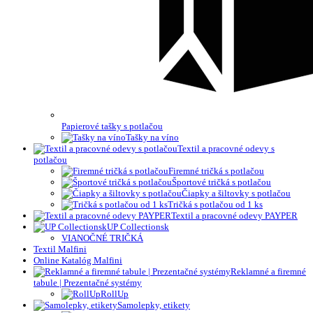
Papierové tašky s potlačou
Tašky na víno
Textil a pracovné odevy s
potlačou
Firemné tričká s potlačou
Športové tričká s potlačou
Čiapky a šiltovky s potlačou
Tričká s potlačou od 1 ks
Textil a pracovné odevy PAYPER
UP Collectionsk
VIANOČNÉ TRIČKÁ
Textil Malfini
Online Katalóg Malfini
Reklamné a firemné
tabule | Prezentačné systémy
RollUp
Samolepky, etikety