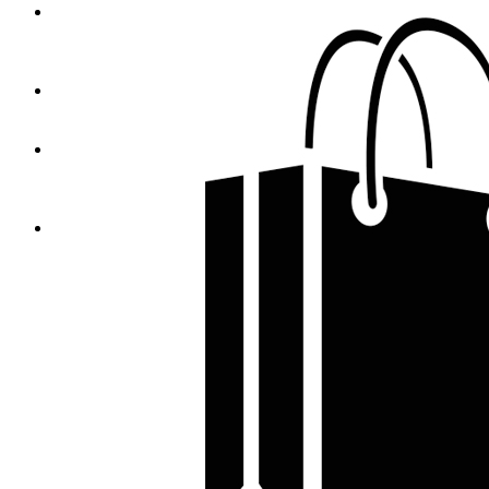
Tašky s potlačou
Bavlnené tašky s potlačou
Papierové tašky s potlačou
Tašky na víno
Textil a pracovné odevy PAYPER
Tričká, polokošele, košele PAYPER
Tričká PAYPER
Textil a pracovné odevy s potlačou
Firemné tričká s potlačou
Športové tričká s potlačou
Tričká s potlačou od 1 ks
Textil Malfini
Bezpečnostná obuv
Dámske
Pánske
Unisex
Bundy-Vesty
Dámske
Detské
Pánske
Unisex
Doplnkový sortiment
Nezadáno
Fleece
Dámske