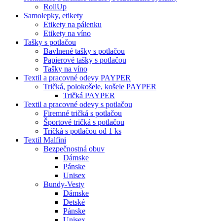
RollUp
Samolepky, etikety
Etikety na pálenku
Etikety na víno
Tašky s potlačou
Bavlnené tašky s potlačou
Papierové tašky s potlačou
Tašky na víno
Textil a pracovné odevy PAYPER
Tričká, polokošele, košele PAYPER
Tričká PAYPER
Textil a pracovné odevy s potlačou
Firemné tričká s potlačou
Športové tričká s potlačou
Tričká s potlačou od 1 ks
Textil Malfini
Bezpečnostná obuv
Dámske
Pánske
Unisex
Bundy-Vesty
Dámske
Detské
Pánske
Unisex