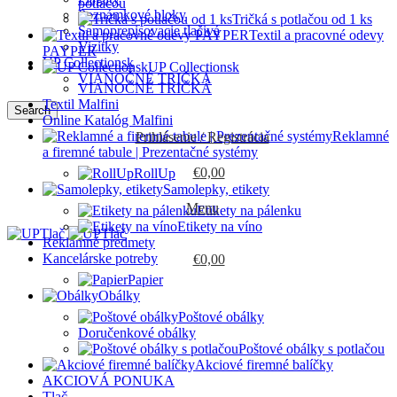
potlačou
Poznámkové bloky
Tričká s potlačou od 1 ks
Samoprepisovacie tlačivá
Textil a pracovné odevy
Vizitky
PAYPER
UP Collectionsk
UP Collectionsk
VIANOČNÉ TRIČKÁ
VIANOČNÉ TRIČKÁ
Textil Malfini
Search
Online Katalóg Malfini
Reklamné
Prihlásenie / Registrácia
a firemné tabule | Prezentačné systémy
€
0,00
RollUp
Samolepky, etikety
Menu
Etikety na pálenku
Etikety na víno
Reklamné predmety
Kancelárske potreby
€
0,00
Papier
Obálky
Poštové obálky
Doručenkové obálky
Poštové obálky s potlačou
Akciové firemné balíčky
AKCIOVÁ PONUKA
Tlač