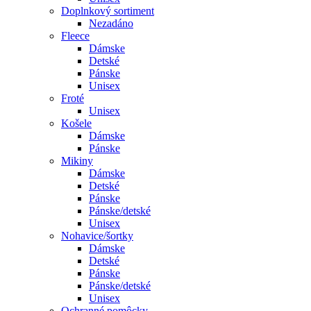
Doplnkový sortiment
Nezadáno
Fleece
Dámske
Detské
Pánske
Unisex
Froté
Unisex
Košele
Dámske
Pánske
Mikiny
Dámske
Detské
Pánske
Pánske/detské
Unisex
Nohavice/šortky
Dámske
Detské
Pánske
Pánske/detské
Unisex
Ochranné pomôcky