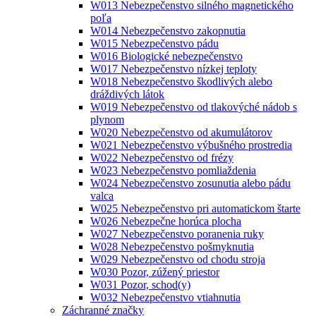
W013 Nebezpečenstvo silného magnetického
poľa
W014 Nebezpečenstvo zakopnutia
W015 Nebezpečenstvo pádu
W016 Biologické nebezpečenstvo
W017 Nebezpečenstvo nízkej teploty
W018 Nebezpečenstvo škodlivých alebo
dráždivých látok
W019 Nebezpečenstvo od tlakovýché nádob s
plynom
W020 Nebezpečenstvo od akumulátorov
W021 Nebezpečenstvo výbušného prostredia
W022 Nebezpečenstvo od frézy
W023 Nebezpečenstvo pomliaždenia
W024 Nebezpečenstvo zosunutia alebo pádu
valca
W025 Nebezpečenstvo pri automatickom štarte
W026 Nebezpečne horúca plocha
W027 Nebezpečenstvo poranenia ruky
W028 Nebezpečenstvo pošmyknutia
W029 Nebezpečenstvo od chodu stroja
W030 Pozor, zúžený priestor
W031 Pozor, schod(y)
W032 Nebezpečenstvo vtiahnutia
Záchranné značky