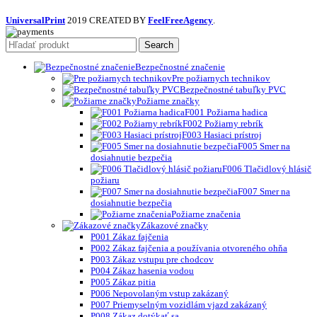
UniversalPrint
2019 CREATED BY
FeelFreeAgency
.
Search
Bezpečnostné značenie
Pre požiarnych technikov
Bezpečnostné tabuľky PVC
Požiarne značky
F001 Požiarna hadica
F002 Požiarny rebrík
F003 Hasiaci prístroj
F005 Smer na
dosiahnutie bezpečia
F006 Tlačidlový hlásič
požiaru
F007 Smer na
dosiahnutie bezpečia
Požiarne značenia
Zákazové značky
P001 Zákaz fajčenia
P002 Zákaz fajčenia a používania otvoreného ohňa
P003 Zákaz vstupu pre chodcov
P004 Zákaz hasenia vodou
P005 Zákaz pitia
P006 Nepovolaným vstup zakázaný
P007 Priemyselným vozidlám vjazd zakázaný
P008 Zákaz dotýkať sa