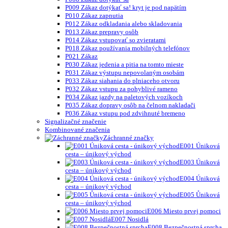
P009 Zákaz dotýkať sa! kryt je pod napätím
P010 Zákaz zapnutia
P012 Zákaz odkladania alebo skladovania
P013 Zákaz prepravy osôb
P014 Zákaz vstupovať so zvieratami
P018 Zákaz používania mobilných telefónov
P021 Zákaz
P030 Zákaz jedenia a pitia na tomto mieste
P031 Zákaz výstupu nepovolaným osobám
P033 Zákaz siahania do plniaceho otvoru
P032 Zákaz vstupu za pohyblivé rameno
P034 Zákaz jazdy na paletových vozíkoch
P035 Zákaz dopravy osôb na čelnom nakladači
P036 Zákaz vstupu pod zdvihnuté bremeno
Signalizačné značenie
Kombinované značenia
Záchranné značky
E001 Úniková
cesta – únikový východ
E003 Úniková
cesta – únikový východ
E004 Úniková
cesta – únikový východ
E005 Ůniková
cesta – únikový východ
E006 Miesto prvej pomoci
E007 Nosidlá
E008 Bezpečnostná sprcha