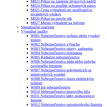
M023 Príkaz na zaistenie plynových nádrží
M024 Príkaz na použitie ochranných pásov
M025 Cesta vyhradená pre používateľov
invalidných vozíkov
M026 Príkaz na umytie rúk
M027 Miesto vyhradené na fajčenie
Signalizačné značenie
Výstražné značky
W001 Nebezpečenstvo požiaru alebo vysokej
teploty
W002 Nebezpečenstvo výbuchu
W003 Nebezpečenstvo otravy, zadusenia
W004 Nebezpečenstvo poleptania
W005 Radiačné nebezpečenstvo
W006 Nebezpečenstvo pádu alebo pohybu
zaveseného bremena
W007 Nebezpečenstvo pohybujúcich sa
priemyselných vozidiel
W008 Nebezpečenstvo úrazu elektrickým
prúdom
W009 Iné nebezpečenstvo
W010 Nebezpečenstvo laserového lúča
W011 Nebezpečenstvo látky podporujúcej
horenie
W012 Nebezpečenstvo neionizujúceho žiarenia