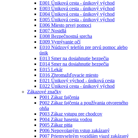
E001 Úniková cesta - únikový východ
E003 Úniková cesta - únikový východ
E004 Úniková cesta - únikový východ
E005 Ůniková cesta - únikový východ
E006 Miesto prvej pomoci
E007 Nosidlá
E008 Bezpečnostná sprcha
E009 Vymývanie očí
E010 Núdzový telefón pre prvú pomoc alebo
únik
E013 Smer na dosiahnutie bezpečia
E014 Smer na dosiahnutie bezpečia
E015 Lekár
E016 Zhromažďovacie miesto
E021 Únikový východ - úniková cesta
E022 Úniková cesta - únikový východ
Zákazové značky
P001 Zákaz fajčenia
P002 Zákaz fajčenia a používania otvoreného
ohňa
P003 Zákaz vstupu pre chodcov
P004 Zákaz hasenia vodou
P005 Zákaz pitia
P006 Nepovolaným vstup zakázaný
P007 Priemyselným vozidlám vjazd zakázaný