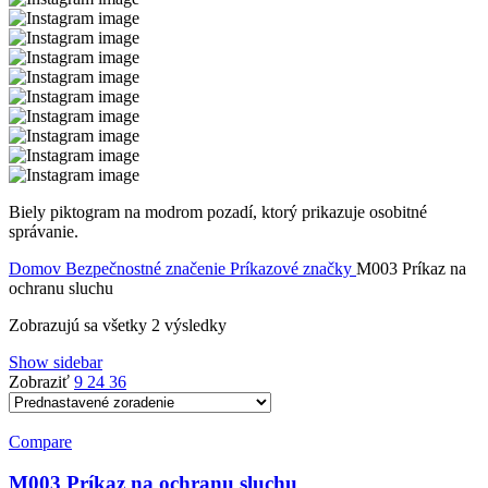
Biely piktogram na modrom pozadí, ktorý prikazuje osobitné
správanie.
Domov
Bezpečnostné značenie
Príkazové značky
M003 Príkaz na
ochranu sluchu
Zobrazujú sa všetky 2 výsledky
Show sidebar
Zobraziť
9
24
36
Compare
M003 Príkaz na ochranu sluchu