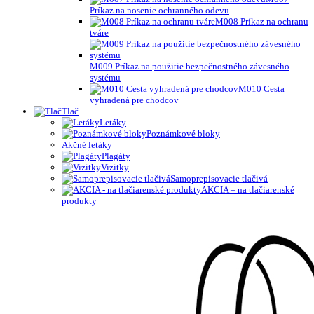
Príkaz na nosenie ochranného odevu
M008 Príkaz na ochranu
tváre
M009 Príkaz na použitie bezpečnostného závesného
systému
M010 Cesta
vyhradená pre chodcov
Tlač
Letáky
Poznámkové bloky
Akčné letáky
Plagáty
Vizitky
Samoprepisovacie tlačivá
AKCIA – na tlačiarenské
produkty