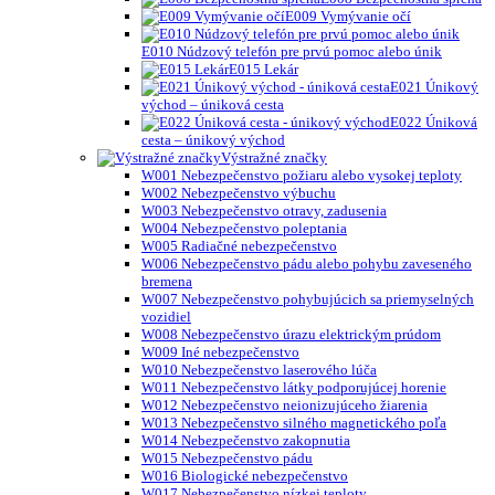
E009 Vymývanie očí
E010 Núdzový telefón pre prvú pomoc alebo únik
E015 Lekár
E021 Únikový
východ – úniková cesta
E022 Úniková
cesta – únikový východ
Výstražné značky
W001 Nebezpečenstvo požiaru alebo vysokej teploty
W002 Nebezpečenstvo výbuchu
W003 Nebezpečenstvo otravy, zadusenia
W004 Nebezpečenstvo poleptania
W005 Radiačné nebezpečenstvo
W006 Nebezpečenstvo pádu alebo pohybu zaveseného
bremena
W007 Nebezpečenstvo pohybujúcich sa priemyselných
vozidiel
W008 Nebezpečenstvo úrazu elektrickým prúdom
W009 Iné nebezpečenstvo
W010 Nebezpečenstvo laserového lúča
W011 Nebezpečenstvo látky podporujúcej horenie
W012 Nebezpečenstvo neionizujúceho žiarenia
W013 Nebezpečenstvo silného magnetického poľa
W014 Nebezpečenstvo zakopnutia
W015 Nebezpečenstvo pádu
W016 Biologické nebezpečenstvo
W017 Nebezpečenstvo nízkej teploty