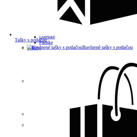
Detské
Pánske
Unisex
Froté
Unisex
Košele
Dámske
Tašky s potlačou
Pánske
Bavlnené tašky s potlačou
Mikiny
Dámske
Detské
Pánske
Pánske/detské
Unisex
Nohavice/šortky
Dámske
Detské
Pánske
Pánske/detské
Unisex
Ochranné pomôcky
Unisex
OUTLET -30%
Dámske
Detské