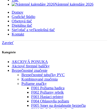
Nástenné kalendáre 2026
Domov
Grafické štúdio
Ofsetová tlač
Digitálna tlač
Sieťotlač a veľkoplošná tlač
Kontakt
Zavrieť
Kategórie
AKCIOVÁ PONUKA
Akciové firemné balíčky
Bezpečnostné značenie
Bezpečnostné tabuľky PVC
Kombinované značenia
Požiarne značky
F001 Požiarna hadica
F002 Požiarny rebrík
F003 Hasiaci prístroj
F004 Ohlasovňa požiaru
F005 Smer na dosiahnutie bezpečia