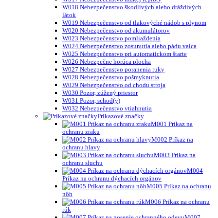
W018 Nebezpečenstvo škodlivých alebo dráždivých
látok
W019 Nebezpečenstvo od tlakovýché nádob s plynom
W020 Nebezpečenstvo od akumulátorov
W023 Nebezpečenstvo pomliaždenia
W024 Nebezpečenstvo zosunutia alebo pádu valca
W025 Nebezpečenstvo pri automatickom štarte
W026 Nebezpečne horúca plocha
W027 Nebezpečenstvo poranenia ruky
W028 Nebezpečenstvo pošmyknutia
W029 Nebezpečenstvo od chodu stroja
W030 Pozor, zúžený priestor
W031 Pozor, schod(y)
W032 Nebezpečenstvo vtiahnutia
Príkazové značky
M001 Príkaz na
ochranu zraku
M002 Príkaz na
ochranu hlavy
M003 Príkaz na
ochranu sluchu
M004
Príkaz na ochranu dýchacích orgánov
M005 Príkaz na ochranu
nôh
M006 Príkaz na ochranu
rúk
M007