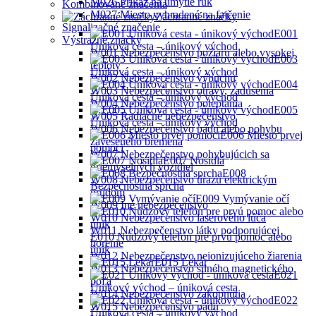
M026 Príkaz na umytie rúk
Kombinované značenia
M027 Miesto vyhradené na fajčenie
Záchranné značky
Signalizačné značenie
E001
Výstražné značky
Úniková cesta – únikový východ
W001 Nebezpečenstvo požiaru alebo vysokej
E003
teploty
Úniková cesta – únikový východ
W002 Nebezpečenstvo výbuchu
E004
W003 Nebezpečenstvo otravy, zadusenia
Úniková cesta – únikový východ
W004 Nebezpečenstvo poleptania
E005
W005 Radiačné nebezpečenstvo
Ůniková cesta – únikový východ
W006 Nebezpečenstvo pádu alebo pohybu
E006 Miesto prvej
zaveseného bremena
pomoci
W007 Nebezpečenstvo pohybujúcich sa
E007 Nosidlá
priemyselných vozidiel
E008
W008 Nebezpečenstvo úrazu elektrickým
Bezpečnostná sprcha
prúdom
E009 Vymývanie očí
W009 Iné nebezpečenstvo
W010 Nebezpečenstvo laserového lúča
W011 Nebezpečenstvo látky podporujúcej
E010 Núdzový telefón pre prvú pomoc alebo
horenie
únik
W012 Nebezpečenstvo neionizujúceho žiarenia
E015 Lekár
W013 Nebezpečenstvo silného magnetického
E021
poľa
Únikový východ – úniková cesta
W014 Nebezpečenstvo zakopnutia
E022
W015 Nebezpečenstvo pádu
Úniková cesta – únikový východ