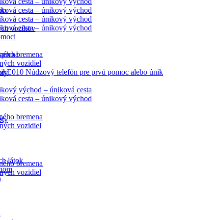
ková cesta – únikový východ
oty
ková cesta – únikový východ
ková cesta – únikový východ
ková cesta – únikový východ
ých vozíkov
omoci
ného bremena
sprcha
ných vozidiel
E010 Núdzový telefón pre prvú pomoc alebo únik
oty
kový východ – úniková cesta
ková cesta – únikový východ
a
ného bremena
oty
ných vozidiel
h látok
ného bremena
ynom
ných vozidiel
a
a