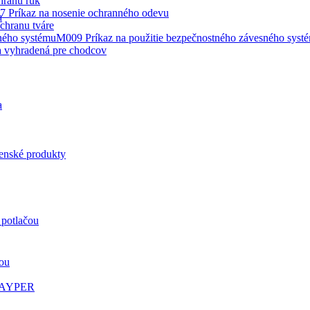
hranu rúk
 Príkaz na nosenie ochranného odevu
a
chranu tváre
M009 Príkaz na použitie bezpečnostného závesného syst
 vyhradená pre chodcov
a
enské produkty
 potlačou
čou
 PAYPER