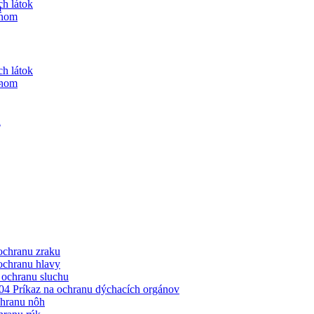
h látok
a
ynom
h látok
a
ynom
a
ochranu zraku
ochranu hlavy
 ochranu sluchu
4 Príkaz na ochranu dýchacích orgánov
chranu nôh