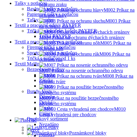
Tašky s potlačou
ochranu zraku
Bavlnené tašky s potlačou
M002 Príkaz na
Papierové tašky s potlačou
ochranu hlavy
Tašky na víno
M003 Príkaz
Textil a pracovné odevy PAYPER
na ochranu sluchu
Tričká, polokošele, košele PAYPER
Tričká PAYPER
M004 Príkaz na ochranu dýchacích orgánov
Textil a pracovné odevy s potlačou
M005 Príkaz na
Firemné tričká s potlačou
ochranu nôh
Športové tričká s potlačou
M006 Príkaz na
Tričká s potlačou od 1 ks
ochranu rúk
Textil Malfini
Bezpečnostná obuv
M007 Príkaz na nosenie ochranného odevu
Dámske
M008 Príkaz na
Pánske
ochranu tváre
Unisex
Bundy-Vesty
Dámske
M009 Príkaz na použitie bezpečnostného
Detské
závesného systému
Pánske
M010
Unisex
Cesta vyhradená pre chodcov
Doplnkový sortiment
Tlač
Nezadáno
Letáky
Fleece
Poznámkové bloky
Dámske