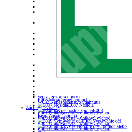
W016 Biologické nebezpečenstvo
W017 Nebezpečenstvo nízkej teploty
W018 Nebezpečenstvo škodlivých alebo
dráždivých látok
W019 Nebezpečenstvo od tlakovýché nádob s
plynom
W020 Nebezpečenstvo od akumulátorov
W021 Nebezpečenstvo výbušného prostredia
W022 Nebezpečenstvo od frézy
W023 Nebezpečenstvo pomliaždenia
W024 Nebezpečenstvo zosunutia alebo pádu
valca
W025 Nebezpečenstvo pri automatickom štarte
W026 Nebezpečne horúca plocha
W027 Nebezpečenstvo poranenia ruky
W028 Nebezpečenstvo pošmyknutia
W029 Nebezpečenstvo od chodu stroja
W030 Pozor, zúžený priestor
W031 Pozor, schod(y)
E006 Miesto prvej pomoci
W032 Nebezpečenstvo vtiahnutia
E007 Nosidlá
Záchranné značky
E008
E001 Úniková cesta – únikový východ
Bezpečnostná sprcha
E003 Úniková cesta – únikový východ
E009 Vymývanie očí
E004 Úniková cesta – únikový východ
E005 Ůniková cesta – únikový východ