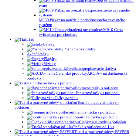
M008 Príkaz na ochranu
tváre
M009 Príkaz na použitie bezpečnostného závesného
systému
M010 Cesta
vyhradená pre chodcov
Tlač
Letáky
Poznámkové bloky
Akčné letáky
Plagáty
Vizitky
Samoprepisovacie tlačivá
AKCIA – na tlačiarenské
produkty
Tašky s potlačou
Bavlnené tašky s potlačou
Papierové tašky s potlačou
Tašky na víno
Textil a pracovné odevy s
potlačou
Firemné tričká s potlačou
Športové tričká s potlačou
Čiapky a šiltovky s potlačou
Tričká s potlačou od 1 ks
Textil a pracovné odevy PAYPER