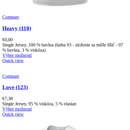
Compare
Heavy (110)
€
0,00
Single Jersey, 100 % bavlna (farba 03 - zloženie sa môže líšiť - 97
% bavlna, 3 % viskóza)
Výber možností
Quick view
Compare
Love (123)
€
7,38
Single Jersey, 95 % viskóza, 5 % elastan
Výber možností
Quick view