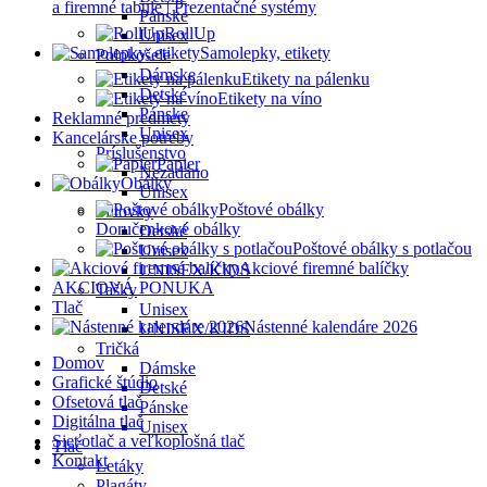
a firemné tabule | Prezentačné systémy
Pánske
RollUp
Unisex
Samolepky, etikety
Polokošele
Dámske
Etikety na pálenku
Detské
Etikety na víno
Pánske
Reklamné predmety
Unisex
Kancelárske potreby
Príslušenstvo
Papier
Nezadáno
Obálky
Unisex
Poštové obálky
Šiltovky
Doručenkové obálky
Detské
Poštové obálky s potlačou
Unisex
Akciové firemné balíčky
UNISEX/KIDS
AKCIOVÁ PONUKA
Tašky
Tlač
Unisex
Nástenné kalendáre 2026
UNISEX/KIDS
Tričká
Domov
Dámske
Grafické štúdio
Detské
Ofsetová tlač
Pánske
Digitálna tlač
Unisex
Sieťotlač a veľkoplošná tlač
Tlač
Kontakt
Letáky
Plagáty