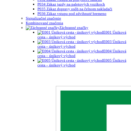
P034 Zákaz jazdy na paletových vozíkoch
P035 Zákaz dopravy osôb na čelnom nakladači
P036 Zákaz vstupu pod zdvihnuté bremeno
Signalizačné značenie
Kombinované značenia
Záchranné značky
E001 Úniková
cesta – únikový východ
E003 Úniková
cesta – únikový východ
E004 Úniková
cesta – únikový východ
E005 Ůniková
cesta – únikový východ