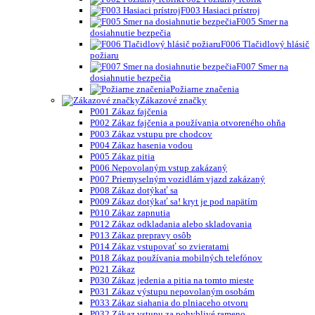
F003 Hasiaci prístroj
F005 Smer na
dosiahnutie bezpečia
F006 Tlačidlový hlásič
požiaru
F007 Smer na
dosiahnutie bezpečia
Požiarne značenia
Zákazové značky
P001 Zákaz fajčenia
P002 Zákaz fajčenia a používania otvoreného ohňa
P003 Zákaz vstupu pre chodcov
P004 Zákaz hasenia vodou
P005 Zákaz pitia
P006 Nepovolaným vstup zakázaný
P007 Priemyselným vozidlám vjazd zakázaný
P008 Zákaz dotýkať sa
P009 Zákaz dotýkať sa! kryt je pod napätím
P010 Zákaz zapnutia
P012 Zákaz odkladania alebo skladovania
P013 Zákaz prepravy osôb
P014 Zákaz vstupovať so zvieratami
P018 Zákaz používania mobilných telefónov
P021 Zákaz
P030 Zákaz jedenia a pitia na tomto mieste
P031 Zákaz výstupu nepovolaným osobám
P033 Zákaz siahania do plniaceho otvoru
P032 Zákaz vstupu za pohyblivé rameno