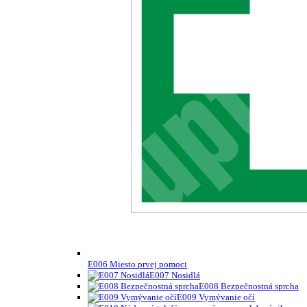
E006 Miesto prvej pomoci
E007 Nosidlá
E008 Bezpečnostná sprcha
E009 Vymývanie očí