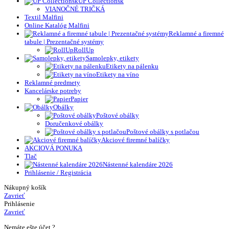
UP Collectionsk
VIANOČNÉ TRIČKÁ
Textil Malfini
Online Katalóg Malfini
Reklamné a firemné
tabule | Prezentačné systémy
RollUp
Samolepky, etikety
Etikety na pálenku
Etikety na víno
Reklamné predmety
Kancelárske potreby
Papier
Obálky
Poštové obálky
Doručenkové obálky
Poštové obálky s potlačou
Akciové firemné balíčky
AKCIOVÁ PONUKA
Tlač
Nástenné kalendáre 2026
Prihlásenie / Registrácia
Nákupný košík
Zavrieť
Prihlásenie
Zavrieť
Nemáte ešte účet ?