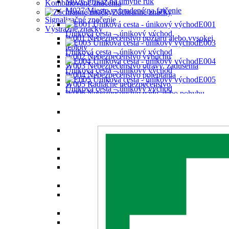
M026 Príkaz na umytie rúk
Kombinované značenia
M027 Miesto vyhradené na fajčenie
Záchranné značky
Signalizačné značenie
E001
Výstražné značky
Úniková cesta – únikový východ
W001 Nebezpečenstvo požiaru alebo vysokej
E003
teploty
Úniková cesta – únikový východ
W002 Nebezpečenstvo výbuchu
E004
W003 Nebezpečenstvo otravy, zadusenia
Úniková cesta – únikový východ
W004 Nebezpečenstvo poleptania
E005
W005 Radiačné nebezpečenstvo
Ůniková cesta – únikový východ
W006 Nebezpečenstvo pádu alebo pohybu
zaveseného bremena
W007 Nebezpečenstvo pohybujúcich sa
priemyselných vozidiel
W008 Nebezpečenstvo úrazu elektrickým
prúdom
W009 Iné nebezpečenstvo
W010 Nebezpečenstvo laserového lúča
W011 Nebezpečenstvo látky podporujúcej
horenie
W012 Nebezpečenstvo neionizujúceho žiarenia
W013 Nebezpečenstvo silného magnetického
poľa
W014 Nebezpečenstvo zakopnutia
W015 Nebezpečenstvo pádu