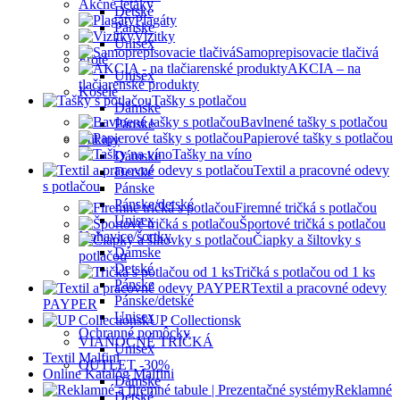
Akčné letáky
Detské
Plagáty
Pánske
Vizitky
Unisex
Samoprepisovacie tlačivá
Froté
AKCIA – na
Unisex
tlačiarenské produkty
Košele
Tašky s potlačou
Dámske
Bavlnené tašky s potlačou
Pánske
Papierové tašky s potlačou
Mikiny
Tašky na víno
Dámske
Textil a pracovné odevy
Detské
s potlačou
Pánske
Pánske/detské
Firemné tričká s potlačou
Unisex
Športové tričká s potlačou
Nohavice/šortky
Čiapky a šiltovky s
Dámske
potlačou
Detské
Tričká s potlačou od 1 ks
Pánske
Textil a pracovné odevy
Pánske/detské
PAYPER
Unisex
UP Collectionsk
Ochranné pomôcky
VIANOČNÉ TRIČKÁ
Unisex
Textil Malfini
OUTLET -30%
Online Katalóg Malfini
Dámske
Reklamné
Detské