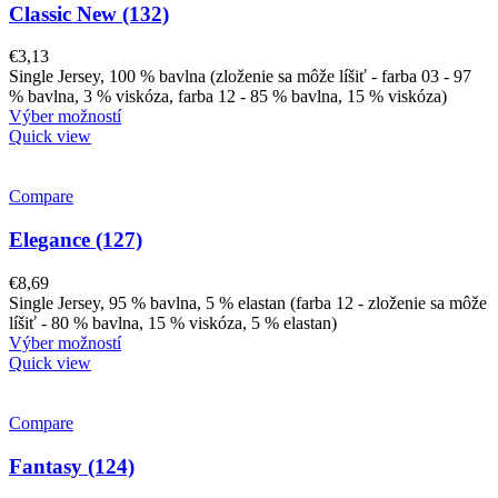
Classic New (132)
€
3,13
Single Jersey, 100 % bavlna (zloženie sa môže líšiť - farba 03 - 97
% bavlna, 3 % viskóza, farba 12 - 85 % bavlna, 15 % viskóza)
Výber možností
Quick view
Compare
Elegance (127)
€
8,69
Single Jersey, 95 % bavlna, 5 % elastan (farba 12 - zloženie sa môže
líšiť - 80 % bavlna, 15 % viskóza, 5 % elastan)
Výber možností
Quick view
Compare
Fantasy (124)