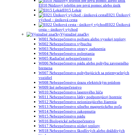
E010 Núdzový telefón pre prvú pomoc alebo únik
E015 Lekár
E021 Únikový
východ – úniková cesta
E022 Úniková
cesta – únikový východ
Výstražné značky
W001 Nebezpečenstvo požiaru alebo vysokej teploty
W002 Nebezpečenstvo výbuchu
W003 Nebezpečenstvo otravy, zadusenia
W004 Nebezpečenstvo poleptania
W005 Radiačné nebezpečenstvo
W006 Nebezpečenstvo pádu alebo pohybu zaveseného
bremena
W007 Nebezpečenstvo pohybujúcich sa priemyselných
vozidiel
W008 Nebezpečenstvo úrazu elektrickým prúdom
W009 Iné nebezpečenstvo
W010 Nebezpečenstvo laserového lúča
W011 Nebezpečenstvo látky podporujúcej horenie
W012 Nebezpečenstvo neionizujúceho žiarenia
W013 Nebezpečenstvo silného magnetického poľa
W014 Nebezpečenstvo zakopnutia
W015 Nebezpečenstvo pádu
W016 Biologické nebezpečenstvo
W017 Nebezpečenstvo nízkej teploty
W018 Nebezpečenstvo škodlivých alebo dráždivých