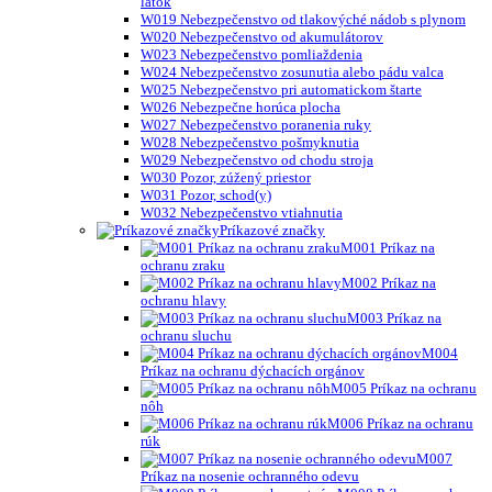
látok
W019 Nebezpečenstvo od tlakovýché nádob s plynom
W020 Nebezpečenstvo od akumulátorov
W023 Nebezpečenstvo pomliaždenia
W024 Nebezpečenstvo zosunutia alebo pádu valca
W025 Nebezpečenstvo pri automatickom štarte
W026 Nebezpečne horúca plocha
W027 Nebezpečenstvo poranenia ruky
W028 Nebezpečenstvo pošmyknutia
W029 Nebezpečenstvo od chodu stroja
W030 Pozor, zúžený priestor
W031 Pozor, schod(y)
W032 Nebezpečenstvo vtiahnutia
Príkazové značky
M001 Príkaz na
ochranu zraku
M002 Príkaz na
ochranu hlavy
M003 Príkaz na
ochranu sluchu
M004
Príkaz na ochranu dýchacích orgánov
M005 Príkaz na ochranu
nôh
M006 Príkaz na ochranu
rúk
M007
Príkaz na nosenie ochranného odevu