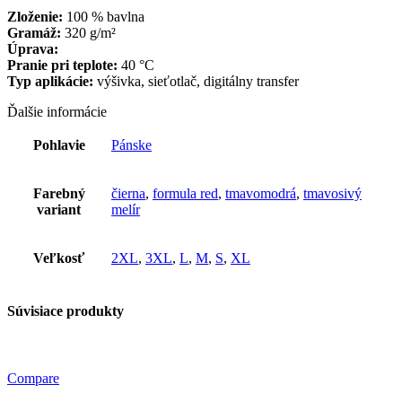
Zloženie:
100 % bavlna
Gramáž:
320 g/m²
Úprava:
Pranie pri teplote:
40 °C
Typ aplikácie:
výšivka, sieťotlač, digitálny transfer
Ďalšie informácie
Pohlavie
Pánske
Farebný
čierna
,
formula red
,
tmavomodrá
,
tmavosivý
variant
melír
Veľkosť
2XL
,
3XL
,
L
,
M
,
S
,
XL
Súvisiace produkty
Compare