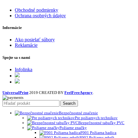
Obchodné podmienky
Ochrana osobných údajov
Informácie
Ako posielať súbory
Reklamácie
Spojte sa s nami
Infolinka
UniversalPrint
2019 CREATED BY
FeelFreeAgency
.
Search
Bezpečnostné značenie
Pre požiarnych technikov
Bezpečnostné tabuľky PVC
Požiarne značky
F001 Požiarna hadica
F002 Požiarny rebrík