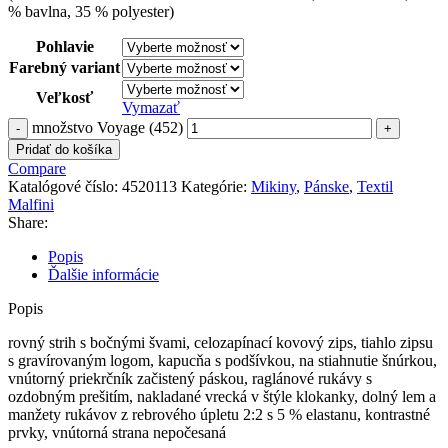
% bavlna, 35 % polyester)
Pohlavie
Farebný variant
Veľkosť
Vymazať
množstvo Voyage (452)
Pridať do košíka
Compare
Katalógové číslo:
4520113
Kategórie:
Mikiny
,
Pánske
,
Textil
Malfini
Share:
Popis
Ďalšie informácie
Popis
rovný strih s bočnými švami, celozapínací kovový zips, tiahlo zipsu
s gravírovaným logom, kapucňa s podšívkou, na stiahnutie šnúrkou,
vnútorný priekrčník začistený páskou, raglánové rukávy s
ozdobným prešitím, nakladané vrecká v štýle klokanky, dolný lem a
manžety rukávov z rebrového úpletu 2:2 s 5 % elastanu, kontrastné
prvky, vnútorná strana nepočesaná