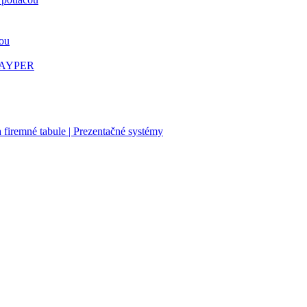
čou
 PAYPER
firemné tabule | Prezentačné systémy