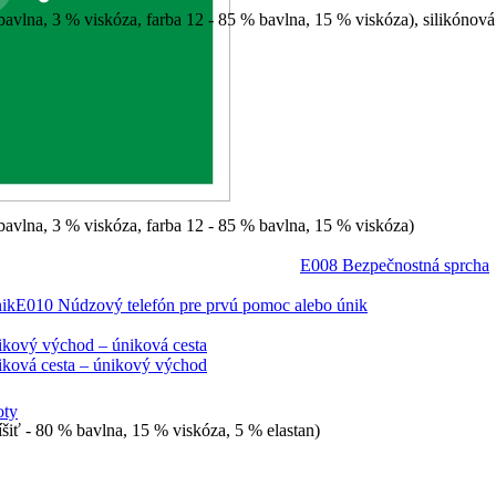
 bavlna, 3 % viskóza, farba 12 - 85 % bavlna, 15 % viskóza), silikónov
 bavlna, 3 % viskóza, farba 12 - 85 % bavlna, 15 % viskóza)
E008 Bezpečnostná sprcha
E010 Núdzový telefón pre prvú pomoc alebo únik
kový východ – úniková cesta
ková cesta – únikový východ
oty
íšiť - 80 % bavlna, 15 % viskóza, 5 % elastan)