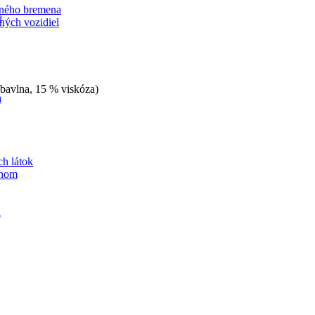
ného bremena
a
ných vozidiel
 bavlna, 15 % viskóza)
a
h látok
ynom
a