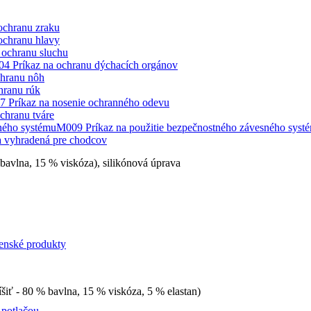
ochranu zraku
ochranu hlavy
 ochranu sluchu
4 Príkaz na ochranu dýchacích orgánov
chranu nôh
hranu rúk
 Príkaz na nosenie ochranného odevu
chranu tváre
M009 Príkaz na použitie bezpečnostného závesného syst
 vyhradená pre chodcov
 bavlna, 15 % viskóza), silikónová úprava
enské produkty
íšiť - 80 % bavlna, 15 % viskóza, 5 % elastan)
 potlačou