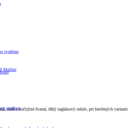
a
ho systému
il Malfini
rením
ých vozíkov
nu, strih s bočnými švami, dlhý raglánový rukáv, pri farebných variant