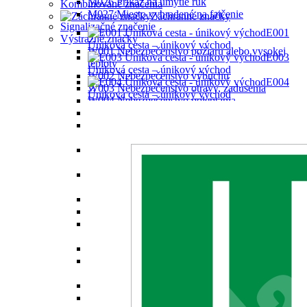
M026 Príkaz na umytie rúk
Kombinované značenia
M027 Miesto vyhradené na fajčenie
Záchranné značky
Signalizačné značenie
E001
Výstražné značky
Úniková cesta – únikový východ
W001 Nebezpečenstvo požiaru alebo vysokej
E003
teploty
Úniková cesta – únikový východ
W002 Nebezpečenstvo výbuchu
E004
W003 Nebezpečenstvo otravy, zadusenia
Úniková cesta – únikový východ
W004 Nebezpečenstvo poleptania
W005 Radiačné nebezpečenstvo
W006 Nebezpečenstvo pádu alebo pohybu
zaveseného bremena
W007 Nebezpečenstvo pohybujúcich sa
priemyselných vozidiel
W008 Nebezpečenstvo úrazu elektrickým
prúdom
W009 Iné nebezpečenstvo
W010 Nebezpečenstvo laserového lúča
W011 Nebezpečenstvo látky podporujúcej
horenie
W012 Nebezpečenstvo neionizujúceho žiarenia
W013 Nebezpečenstvo silného magnetického
poľa
W014 Nebezpečenstvo zakopnutia
W015 Nebezpečenstvo pádu