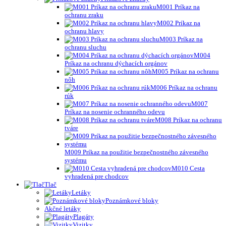
M001 Príkaz na
ochranu zraku
M002 Príkaz na
ochranu hlavy
M003 Príkaz na
ochranu sluchu
M004
Príkaz na ochranu dýchacích orgánov
M005 Príkaz na ochranu
nôh
M006 Príkaz na ochranu
rúk
M007
Príkaz na nosenie ochranného odevu
M008 Príkaz na ochranu
tváre
M009 Príkaz na použitie bezpečnostného závesného
systému
M010 Cesta
vyhradená pre chodcov
Tlač
Letáky
Poznámkové bloky
Akčné letáky
Plagáty
Vizitky