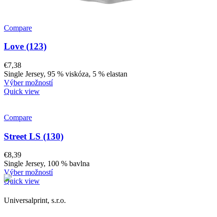
Compare
Love (123)
€
7,38
Single Jersey, 95 % viskóza, 5 % elastan
Výber možností
Quick view
Compare
Street LS (130)
€
8,39
Single Jersey, 100 % bavlna
Výber možností
Quick view
Universalprint, s.r.o.