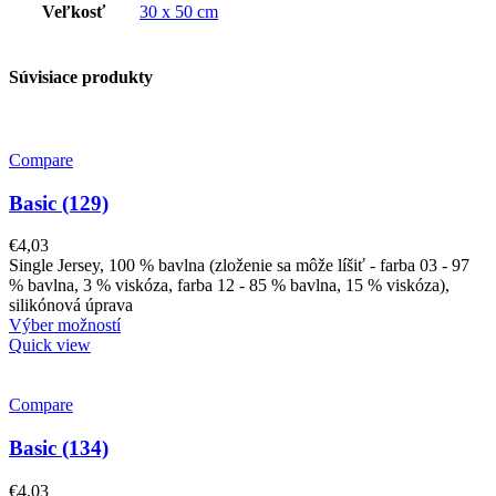
Veľkosť
30 x 50 cm
Súvisiace produkty
Compare
Basic (129)
€
4,03
Single Jersey, 100 % bavlna (zloženie sa môže líšiť - farba 03 - 97
% bavlna, 3 % viskóza, farba 12 - 85 % bavlna, 15 % viskóza),
silikónová úprava
Výber možností
Quick view
Compare
Basic (134)
€
4,03