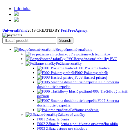
Infolinka
UniversalPrint
2019 CREATED BY
FeelFreeAgency
.
Search
Bezpečnostné značenie
Pre požiarnych technikov
Bezpečnostné tabuľky PVC
Požiarne značky
F001 Požiarna hadica
F002 Požiarny rebrík
F003 Hasiaci prístroj
F005 Smer na
dosiahnutie bezpečia
F006 Tlačidlový hlásič
požiaru
F007 Smer na
dosiahnutie bezpečia
Požiarne značenia
Zákazové značky
P001 Zákaz fajčenia
P002 Zákaz fajčenia a používania otvoreného ohňa
P003 Zákaz vstupu pre chodcov