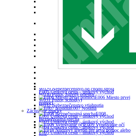
W016 Biologické nebezpečenstvo
W017 Nebezpečenstvo nízkej teploty
W018 Nebezpečenstvo škodlivých alebo
dráždivých látok
W019 Nebezpečenstvo od tlakovýché nádob s
plynom
W020 Nebezpečenstvo od akumulátorov
W021 Nebezpečenstvo výbušného prostredia
W022 Nebezpečenstvo od frézy
W023 Nebezpečenstvo pomliaždenia
W024 Nebezpečenstvo zosunutia alebo pádu
valca
W025 Nebezpečenstvo pri automatickom štarte
W026 Nebezpečne horúca plocha
W027 Nebezpečenstvo poranenia ruky
W028 Nebezpečenstvo pošmyknutia
W029 Nebezpečenstvo od chodu stroja
E005 Ůniková cesta – únikový východ
W030 Pozor, zúžený priestor
E006 Miesto prvej
W031 Pozor, schod(y)
pomoci
W032 Nebezpečenstvo vtiahnutia
E007 Nosidlá
Záchranné značky
E008
E001 Úniková cesta – únikový východ
Bezpečnostná sprcha
E003 Úniková cesta – únikový východ
E009 Vymývanie očí
E004 Úniková cesta – únikový východ
E005 Ůniková cesta – únikový východ