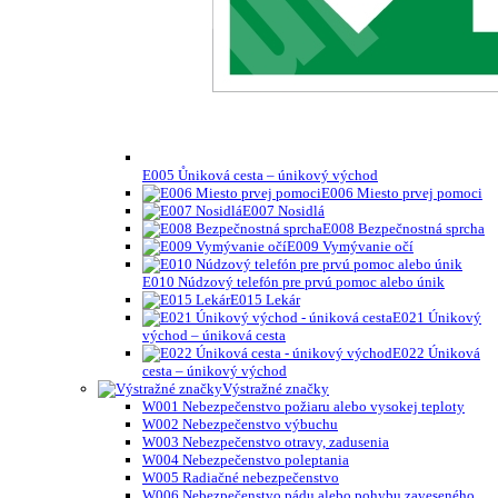
E005 Ůniková cesta – únikový východ
E006 Miesto prvej pomoci
E007 Nosidlá
E008 Bezpečnostná sprcha
E009 Vymývanie očí
E010 Núdzový telefón pre prvú pomoc alebo únik
E015 Lekár
E021 Únikový
východ – úniková cesta
E022 Úniková
cesta – únikový východ
Výstražné značky
W001 Nebezpečenstvo požiaru alebo vysokej teploty
W002 Nebezpečenstvo výbuchu
W003 Nebezpečenstvo otravy, zadusenia
W004 Nebezpečenstvo poleptania
W005 Radiačné nebezpečenstvo
W006 Nebezpečenstvo pádu alebo pohybu zaveseného