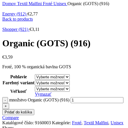
Domov
Textil Malfini
Froté
Unisex
Organic (GOTS) (916)
Energy (912)
€
2,77
Back to products
Shopper (921)
€
3,11
Organic (GOTS) (916)
€
3,59
Froté, 100 % organická bavlna GOTS
Pohlavie
Farebný variant
Veľkosť
Vymazať
množstvo Organic (GOTS) (916)
Pridať do košíka
Compare
Katalógové číslo:
9160003
Kategórie:
Froté
,
Textil Malfini
,
Unisex
Share: