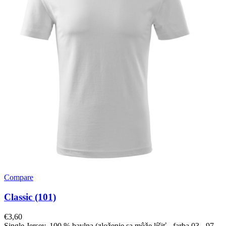
Compare
Classic (101)
€
3,60
Single Jersey, 100 % bavlna (zloženie sa môže líšiť - farba 03 - 97