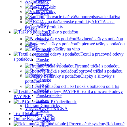
Akčné letáky
Detské
Plagáty
Pánske
Vizitky
Unisex
Samoprepisovacie tlačivá
Froté
AKCIA – na
Unisex
tlačiarenské produkty
Košele
Tašky s potlačou
Dámske
Bavlnené tašky s potlačou
Pánske
Papierové tašky s potlačou
Mikiny
Tašky na víno
Dámske
Textil a pracovné odevy
Detské
s potlačou
Pánske
Pánske/detské
Firemné tričká s potlačou
Unisex
Športové tričká s potlačou
Nohavice/šortky
Čiapky a šiltovky s
Dámske
potlačou
Detské
Tričká s potlačou od 1 ks
Pánske
Textil a pracovné odevy
Pánske/detské
PAYPER
Unisex
UP Collectionsk
Ochranné pomôcky
VIANOČNÉ TRIČKÁ
Unisex
Textil Malfini
OUTLET -30%
Online Katalóg Malfini
Dámske
Reklamné
Detské