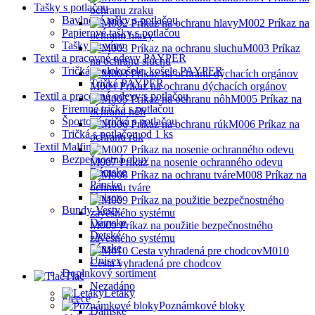
Tašky s potlačou
ochranu zraku
Bavlnené tašky s potlačou
M002 Príkaz na
Papierové tašky s potlačou
ochranu hlavy
Tašky na víno
M003 Príkaz
Textil a pracovné odevy PAYPER
na ochranu sluchu
Tričká, polokošele, košele PAYPER
Tričká PAYPER
M004 Príkaz na ochranu dýchacích orgánov
Textil a pracovné odevy s potlačou
M005 Príkaz na
Firemné tričká s potlačou
ochranu nôh
Športové tričká s potlačou
M006 Príkaz na
Tričká s potlačou od 1 ks
ochranu rúk
Textil Malfini
Bezpečnostná obuv
M007 Príkaz na nosenie ochranného odevu
Dámske
M008 Príkaz na
Pánske
ochranu tváre
Unisex
Bundy-Vesty
Dámske
M009 Príkaz na použitie bezpečnostného
Detské
závesného systému
Pánske
M010
Unisex
Cesta vyhradená pre chodcov
Doplnkový sortiment
Tlač
Nezadáno
Letáky
Fleece
Poznámkové bloky
Dámske