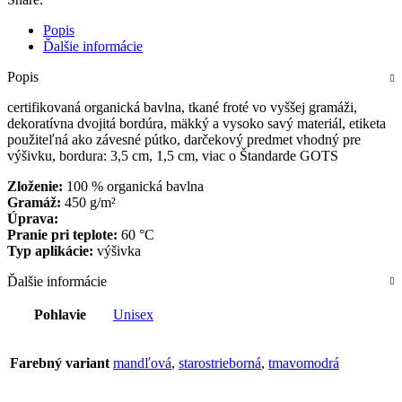
Popis
Ďalšie informácie
Popis
certifikovaná organická bavlna, tkané froté vo vyššej gramáži,
dekoratívna dvojitá bordúra, mäkký a vysoko savý materiál, etiketa
použiteľná ako závesné pútko, darčekový predmet vhodný pre
výšivku, bordura: 3,5 cm, 1,5 cm, viac o Štandarde GOTS
Zloženie:
100 % organická bavlna
Gramáž:
450 g/m²
Úprava:
Pranie pri teplote:
60 °C
Typ aplikácie:
výšivka
Ďalšie informácie
Pohlavie
Unisex
Farebný variant
mandľová
,
starostrieborná
,
tmavomodrá