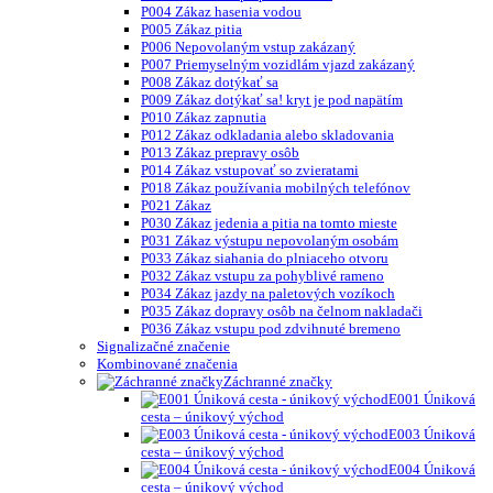
P004 Zákaz hasenia vodou
P005 Zákaz pitia
P006 Nepovolaným vstup zakázaný
P007 Priemyselným vozidlám vjazd zakázaný
P008 Zákaz dotýkať sa
P009 Zákaz dotýkať sa! kryt je pod napätím
P010 Zákaz zapnutia
P012 Zákaz odkladania alebo skladovania
P013 Zákaz prepravy osôb
P014 Zákaz vstupovať so zvieratami
P018 Zákaz používania mobilných telefónov
P021 Zákaz
P030 Zákaz jedenia a pitia na tomto mieste
P031 Zákaz výstupu nepovolaným osobám
P033 Zákaz siahania do plniaceho otvoru
P032 Zákaz vstupu za pohyblivé rameno
P034 Zákaz jazdy na paletových vozíkoch
P035 Zákaz dopravy osôb na čelnom nakladači
P036 Zákaz vstupu pod zdvihnuté bremeno
Signalizačné značenie
Kombinované značenia
Záchranné značky
E001 Úniková
cesta – únikový východ
E003 Úniková
cesta – únikový východ
E004 Úniková
cesta – únikový východ