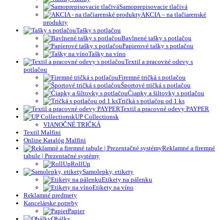
Samoprepisovacie tlačivá
AKCIA – na tlačiarenské
produkty
Tašky s potlačou
Bavlnené tašky s potlačou
Papierové tašky s potlačou
Tašky na víno
Textil a pracovné odevy s
potlačou
Firemné tričká s potlačou
Športové tričká s potlačou
Čiapky a šiltovky s potlačou
Tričká s potlačou od 1 ks
Textil a pracovné odevy PAYPER
UP Collectionsk
VIANOČNÉ TRIČKÁ
Textil Malfini
Online Katalóg Malfini
Reklamné a firemné
tabule | Prezentačné systémy
RollUp
Samolepky, etikety
Etikety na pálenku
Etikety na víno
Reklamné predmety
Kancelárske potreby
Papier
Obálky