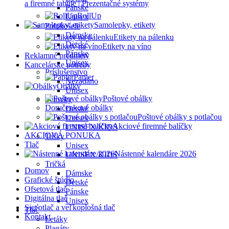
a firemné tabule | Prezentačné systémy
Pánske
RollUp
Unisex
Samolepky, etikety
Polokošele
Dámske
Etikety na pálenku
Detské
Etikety na víno
Pánske
Reklamné predmety
Unisex
Kancelárske potreby
Príslušenstvo
Papier
Nezadáno
Obálky
Unisex
Poštové obálky
Šiltovky
Doručenkové obálky
Detské
Poštové obálky s potlačou
Unisex
Akciové firemné balíčky
UNISEX/KIDS
AKCIOVÁ PONUKA
Tašky
Tlač
Unisex
Nástenné kalendáre 2026
UNISEX/KIDS
Tričká
Domov
Dámske
Grafické štúdio
Detské
Ofsetová tlač
Pánske
Digitálna tlač
Unisex
Sieťotlač a veľkoplošná tlač
Tlač
Kontakt
Letáky
Plagáty