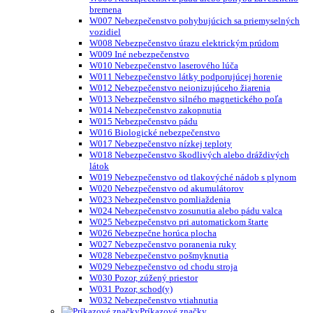
bremena
W007 Nebezpečenstvo pohybujúcich sa priemyselných
vozidiel
W008 Nebezpečenstvo úrazu elektrickým prúdom
W009 Iné nebezpečenstvo
W010 Nebezpečenstvo laserového lúča
W011 Nebezpečenstvo látky podporujúcej horenie
W012 Nebezpečenstvo neionizujúceho žiarenia
W013 Nebezpečenstvo silného magnetického poľa
W014 Nebezpečenstvo zakopnutia
W015 Nebezpečenstvo pádu
W016 Biologické nebezpečenstvo
W017 Nebezpečenstvo nízkej teploty
W018 Nebezpečenstvo škodlivých alebo dráždivých
látok
W019 Nebezpečenstvo od tlakovýché nádob s plynom
W020 Nebezpečenstvo od akumulátorov
W023 Nebezpečenstvo pomliaždenia
W024 Nebezpečenstvo zosunutia alebo pádu valca
W025 Nebezpečenstvo pri automatickom štarte
W026 Nebezpečne horúca plocha
W027 Nebezpečenstvo poranenia ruky
W028 Nebezpečenstvo pošmyknutia
W029 Nebezpečenstvo od chodu stroja
W030 Pozor, zúžený priestor
W031 Pozor, schod(y)
W032 Nebezpečenstvo vtiahnutia
Príkazové značky