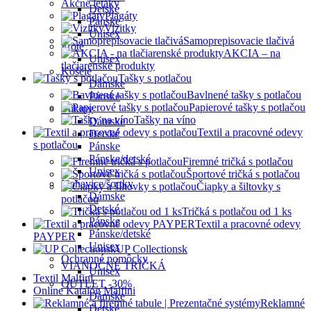
Akčné letáky
Detské
Plagáty
Pánske
Vizitky
Unisex
Samoprepisovacie tlačivá
Froté
AKCIA – na
Unisex
tlačiarenské produkty
Košele
Tašky s potlačou
Dámske
Bavlnené tašky s potlačou
Pánske
Papierové tašky s potlačou
Mikiny
Tašky na víno
Dámske
Textil a pracovné odevy
Detské
s potlačou
Pánske
Pánske/detské
Firemné tričká s potlačou
Unisex
Športové tričká s potlačou
Nohavice/šortky
Čiapky a šiltovky s
Dámske
potlačou
Detské
Tričká s potlačou od 1 ks
Pánske
Textil a pracovné odevy
Pánske/detské
PAYPER
Unisex
UP Collectionsk
Ochranné pomôcky
VIANOČNÉ TRIČKÁ
Unisex
Textil Malfini
OUTLET -30%
Online Katalóg Malfini
Dámske
Reklamné
Detské