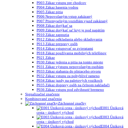
P003 Zákaz vstupu pre chodcov
P004 Zákaz hasenia vodou
P005 Zákaz pitia
P006 Nepovolaným vstup zakázaný
P007 Priemyselným vozidlám vjazd zakázaný
P008 Zákaz dotýkať sa
P009 Zákaz dotýkať sa! kryt je pod napätím
P010 Zákaz zapnutia
P012 Zákaz odkladania alebo skladovania
P013 Zákaz prepravy osôb
P014 Zákaz vstupovať so zvieratami
P018 Zákaz používania mobilných telefónov
P021 Zákaz
P030 Zákaz jedenia a pitia na tomto mieste
P031 Zákaz výstupu nepovolaným osobám
P033 Zákaz siahania do plniaceho otvoru
P032 Zákaz vstupu za pohyblivé rameno
P034 Zákaz jazdy na paletových vozíkoch
P035 Zákaz dopravy osôb na čelnom nakladači
P036 Zákaz vstupu pod zdvihnuté bremeno
Signalizačné značenie
Kombinované značenia
Záchranné značky
E001 Úniková
cesta – únikový východ
E003 Úniková
cesta – únikový východ
E004 Úniková