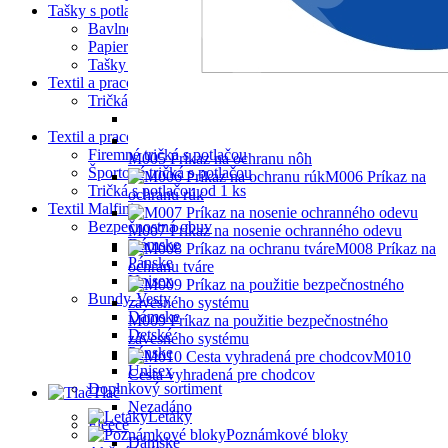
Tašky s potlačou
Bavlnené tašky s potlačou
Papierové tašky s potlačou
Tašky na víno
Textil a pracovné odevy PAYPER
Tričká, polokošele, košele PAYPER
Tričká PAYPER
Textil a pracovné odevy s potlačou
Firemné tričká s potlačou
M005 Príkaz na ochranu nôh
Športové tričká s potlačou
M006 Príkaz na
Tričká s potlačou od 1 ks
ochranu rúk
Textil Malfini
Bezpečnostná obuv
M007 Príkaz na nosenie ochranného odevu
Dámske
M008 Príkaz na
Pánske
ochranu tváre
Unisex
Bundy-Vesty
Dámske
M009 Príkaz na použitie bezpečnostného
Detské
závesného systému
Pánske
M010
Unisex
Cesta vyhradená pre chodcov
Doplnkový sortiment
Tlač
Nezadáno
Letáky
Fleece
Poznámkové bloky
Dámske