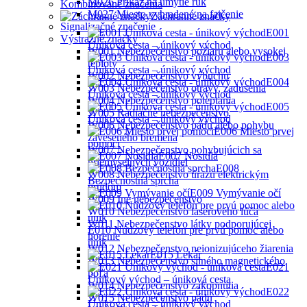
M026 Príkaz na umytie rúk
Kombinované značenia
M027 Miesto vyhradené na fajčenie
Záchranné značky
Signalizačné značenie
E001
Výstražné značky
Úniková cesta – únikový východ
W001 Nebezpečenstvo požiaru alebo vysokej
E003
teploty
Úniková cesta – únikový východ
W002 Nebezpečenstvo výbuchu
E004
W003 Nebezpečenstvo otravy, zadusenia
Úniková cesta – únikový východ
W004 Nebezpečenstvo poleptania
E005
W005 Radiačné nebezpečenstvo
Ůniková cesta – únikový východ
W006 Nebezpečenstvo pádu alebo pohybu
E006 Miesto prvej
zaveseného bremena
pomoci
W007 Nebezpečenstvo pohybujúcich sa
E007 Nosidlá
priemyselných vozidiel
E008
W008 Nebezpečenstvo úrazu elektrickým
Bezpečnostná sprcha
prúdom
E009 Vymývanie očí
W009 Iné nebezpečenstvo
W010 Nebezpečenstvo laserového lúča
W011 Nebezpečenstvo látky podporujúcej
E010 Núdzový telefón pre prvú pomoc alebo
horenie
únik
W012 Nebezpečenstvo neionizujúceho žiarenia
E015 Lekár
W013 Nebezpečenstvo silného magnetického
E021
poľa
Únikový východ – úniková cesta
W014 Nebezpečenstvo zakopnutia
E022
W015 Nebezpečenstvo pádu
Úniková cesta – únikový východ