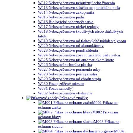
W012 Nebezpečenstvo neionizujúceho žiarenia
W013 Nebezpečenstvo silného magnetického poľa
W014 Nebezpečenstvo zakopnutia
W015 Nebezpečenstvo pádu
W016 Biologické nebezpečenstvo
W017 Nebezpečenstvo nízkej teploty
W018 Nebezpečenstvo škodlivých alebo dráždivých
látok
W019 Nebezpečenstvo od tlakovýché nádob s plynom
W020 Nebezpečenstvo od akumulátorov
W023 Nebezpečenstvo pomliaždenia
W024 Nebezpečenstvo zosunutia alebo pádu valca
W025 Nebezpečenstvo pri automatickom štarte
W026 Nebezpečne horúca plocha
W027 Nebezpečenstvo poranenia ruky
W028 Nebezpečenstvo pošmyknutia
W029 Nebezpečenstvo od chodu stroja
W030 Pozor, zúžený priestor
W031 Pozor, schod(y)
W032 Nebezpečenstvo vtiahnutia
Príkazové značky
M001 Príkaz na
ochranu zraku
M002 Príkaz na
ochranu hlavy
M003 Príkaz na
ochranu sluchu
M004