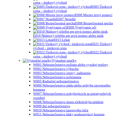
cesta – únikový východ
E005 Ůniková
cesta – únikový východ
E006 Miesto prvej pomoci
E007 Nosidlá
E008 Bezpečnostná sprcha
E009 Vymývanie očí
E010 Núdzový telefón pre prvú pomoc alebo únik
E015 Lekár
E021 Únikový
východ – úniková cesta
E022 Úniková
cesta – únikový východ
Výstražné značky
W001 Nebezpečenstvo požiaru alebo vysokej teploty
W002 Nebezpečenstvo výbuchu
W003 Nebezpečenstvo otravy, zadusenia
W004 Nebezpečenstvo poleptania
W005 Radiačné nebezpečenstvo
W006 Nebezpečenstvo pádu alebo pohybu zaveseného
bremena
W007 Nebezpečenstvo pohybujúcich sa priemyselných
vozidiel
W008 Nebezpečenstvo úrazu elektrickým prúdom
W009 Iné nebezpečenstvo
W010 Nebezpečenstvo laserového lúča
W011 Nebezpečenstvo látky podporujúcej horenie