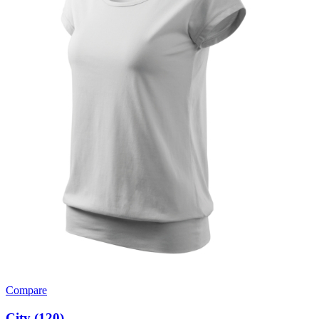
Compare
City (120)