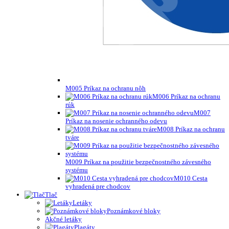
M005 Príkaz na ochranu nôh
M006 Príkaz na ochranu
rúk
M007
Príkaz na nosenie ochranného odevu
M008 Príkaz na ochranu
tváre
M009 Príkaz na použitie bezpečnostného závesného
systému
M010 Cesta
vyhradená pre chodcov
Tlač
Letáky
Poznámkové bloky
Akčné letáky
Plagáty