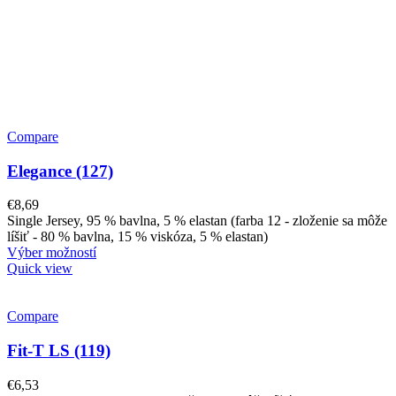
Compare
Elegance (127)
€
8,69
Single Jersey, 95 % bavlna, 5 % elastan (farba 12 - zloženie sa môže
líšiť - 80 % bavlna, 15 % viskóza, 5 % elastan)
Výber možností
Quick view
Compare
Fit-T LS (119)
€
6,53