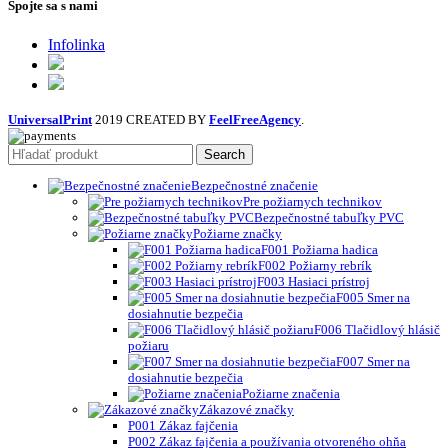
Spojte sa s nami
Infolinka
UniversalPrint
2019 CREATED BY
FeelFreeAgency
.
Search
Bezpečnostné značenie
Pre požiarnych technikov
Bezpečnostné tabuľky PVC
Požiarne značky
F001 Požiarna hadica
F002 Požiarny rebrík
F003 Hasiaci prístroj
F005 Smer na
dosiahnutie bezpečia
F006 Tlačidlový hlásič
požiaru
F007 Smer na
dosiahnutie bezpečia
Požiarne značenia
Zákazové značky
P001 Zákaz fajčenia
P002 Zákaz fajčenia a používania otvoreného ohňa