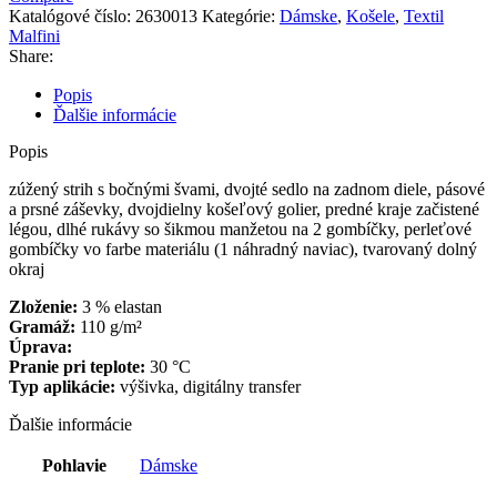
Katalógové číslo:
2630013
Kategórie:
Dámske
,
Košele
,
Textil
Malfini
Share:
Popis
Ďalšie informácie
Popis
zúžený strih s bočnými švami, dvojté sedlo na zadnom diele, pásové
a prsné záševky, dvojdielny košeľový golier, predné kraje začistené
légou, dlhé rukávy so šikmou manžetou na 2 gombíčky, perleťové
gombíčky vo farbe materiálu (1 náhradný naviac), tvarovaný dolný
okraj
Zloženie:
3 % elastan
Gramáž:
110 g/m²
Úprava:
Pranie pri teplote:
30 °C
Typ aplikácie:
výšivka, digitálny transfer
Ďalšie informácie
Pohlavie
Dámske