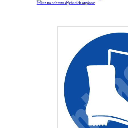
Príkaz na ochranu dýchacích orgánov