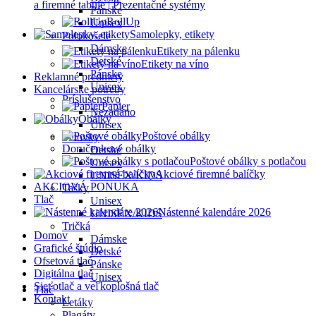
a firemné tabule | Prezentačné systémy
Pánske
RollUp
Unisex
Samolepky, etikety
Polokošele
Dámske
Etikety na pálenku
Detské
Etikety na víno
Pánske
Reklamné predmety
Unisex
Kancelárske potreby
Príslušenstvo
Papier
Nezadáno
Obálky
Unisex
Poštové obálky
Šiltovky
Doručenkové obálky
Detské
Poštové obálky s potlačou
Unisex
Akciové firemné balíčky
UNISEX/KIDS
AKCIOVÁ PONUKA
Tašky
Tlač
Unisex
Nástenné kalendáre 2026
UNISEX/KIDS
Tričká
Domov
Dámske
Grafické štúdio
Detské
Ofsetová tlač
Pánske
Digitálna tlač
Unisex
Sieťotlač a veľkoplošná tlač
Tlač
Kontakt
Letáky
Plagáty