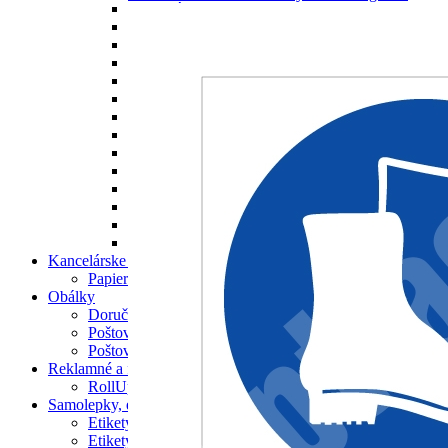
P012 Zákaz odkladania alebo skladovania
P013 Zákaz prepravy osôb
P014 Zákaz vstupovať so zvieratami
P016 Zákaz vstupu osobám s implantátmi z kovu
P017 Zákaz striekania vodou
P018 Zákaz používania mobilných telefónov
P021 Zákaz
P030 Zákaz jedenia a pitia na tomto mieste
P031 Zákaz výstupu nepovolaným osobám
P032 Zákaz vstupu za pohyblivé rameno
P033 Zákaz siahania do plniaceho otvoru
P034 Zákaz jazdy na paletových vozíkoch
P035 Zákaz dopravy osôb na čelnom nakladači
P036 Zákaz vstupu pod zdvihnuté bremeno
Kancelárske potreby
Papier
Obálky
Doručenkové obálky
Poštové obálky
Poštové obálky s potlačou
Reklamné a firemné tabule | Prezentačné systémy
RollUp
Samolepky, etikety
Etikety na pálenku
Etikety na víno