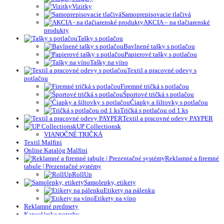
Vizitky
Samoprepisovacie tlačivá
AKCIA – na tlačiarenské
produkty
Tašky s potlačou
Bavlnené tašky s potlačou
Papierové tašky s potlačou
Tašky na víno
Textil a pracovné odevy s
potlačou
Firemné tričká s potlačou
Športové tričká s potlačou
Čiapky a šiltovky s potlačou
Tričká s potlačou od 1 ks
Textil a pracovné odevy PAYPER
UP Collectionsk
VIANOČNÉ TRIČKÁ
Textil Malfini
Online Katalóg Malfini
Reklamné a firemné
tabule | Prezentačné systémy
RollUp
Samolepky, etikety
Etikety na pálenku
Etikety na víno
Reklamné predmety
Kancelárske potreby
Papier