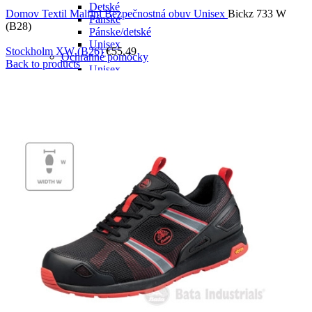
Detské
Domov
Textil Malfini
Bezpečnostná obuv
Unisex
Bickz 733 W
Pánske
(B28)
Pánske/detské
Unisex
Stockholm XW (B26)
€
55,49
Ochranné pomôcky
Back to products
Unisex
OUTLET -30%
Dámske
Detské
Pánske
Unisex
Polokošele
Dámske
Detské
Pánske
Unisex
Príslušenstvo
Nezadáno
Unisex
Šiltovky
Detské
Unisex
UNISEX/KIDS
Tašky
Unisex