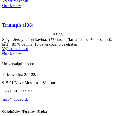
Výber možností
Quick view
Triumph (136)
€
5,88
Single Jersey, 95 % bavlna, 5 % elastan (farba 12 - zloženie sa môže
líšiť - 80 % bavlna, 15 % viskóza, 5 % elastan)
Výber možností
Quick view
Universalprint, s.r.o.
Priemyselná 2/1122,
915 01 Nové Mesto nad Váhom
+421 901 733 700
info@uptlac.sk
Objednávky | Termíny | Platba