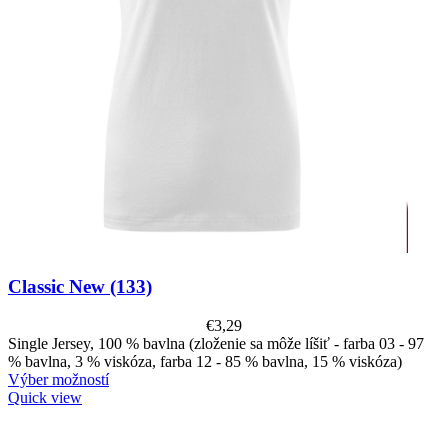
Classic New (133)
€
3,29
Single Jersey, 100 % bavlna (zloženie sa môže líšiť - farba 03 - 97
% bavlna, 3 % viskóza, farba 12 - 85 % bavlna, 15 % viskóza)
Výber možností
Quick view