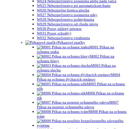
W024 Nebezpečenstvo zosunutia alebo pádu valca
W025 Nebezpečenstvo pri automatickom štarte
W026 Nebezpečne horúca plocha
W027 Nebezpečenstvo poranenia ruky
W028 Nebezpečenstvo pošmyknutia
W029 Nebezpečenstvo od chodu stroja
W030 Pozor, zúžený priestor
W031 Pozor, schod(y)
W032 Nebezpečenstvo vtiahnutia
Príkazové značky
M001 Príkaz na
ochranu zraku
M002 Príkaz na
ochranu hlavy
M003 Príkaz na
ochranu sluchu
M004
Príkaz na ochranu dýchacích orgánov
M005 Príkaz na ochranu
nôh
M006 Príkaz na ochranu
rúk
M007
Príkaz na nosenie ochranného odevu
M008 Príkaz na ochranu
tváre