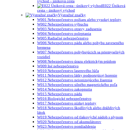
východ – úniková cesta
E022 Úniková
cesta – únikový východ
Výstražné značky
W001 Nebezpečenstvo požiaru alebo vysokej teploty
W002 Nebezpečenstvo výbuchu
W003 Nebezpečenstvo otravy, zadusenia
W004 Nebezpečenstvo poleptania
W005 Radiačné nebezpečenstvo
W006 Nebezpečenstvo pádu alebo pohybu zaveseného
bremena
W007 Nebezpečenstvo pohybujúcich sa priemyselných
vozidiel
W008 Nebezpečenstvo úrazu elektrickým prúdom
W009 Iné nebezpečenstvo
W010 Nebezpečenstvo laserového lúča
W011 Nebezpečenstvo látky podporujúcej horenie
W012 Nebezpečenstvo neionizujúceho žiarenia
W013 Nebezpečenstvo silného magnetického poľa
W014 Nebezpečenstvo zakopnutia
W015 Nebezpečenstvo pádu
W016 Biologické nebezpečenstvo
W017 Nebezpečenstvo nízkej teploty
W018 Nebezpečenstvo škodlivých alebo dráždivých
látok
W019 Nebezpečenstvo od tlakovýché nádob s plynom
W020 Nebezpečenstvo od akumulátorov
W023 Nebezpečenstvo pomliaždenia