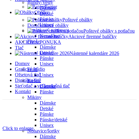
Bundy-Vesty
Papier
Dámske
Obálky
Detské
Pánske
Poštové obálky
Unisex
Doručenkové obálky
Doplnkový sortiment
Poštové obálky s potlačou
Nezadáno
Akciové firemné balíčky
Fleece
AKCIOVÁ PONUKA
Dámske
Tlač
Detské
Nástenné kalendáre 2026
Pánske
Domov
Unisex
Grafické štúdio
Froté
Ofsetová tlač
Unisex
Digitálna tlač
Košele
Sieťotlač a veľkoplošná tlač
Dámske
Kontakt
Pánske
Mikiny
Dámske
Detské
Pánske
Pánske/detské
Unisex
Click to enlarge
Nohavice/šortky
Dámske