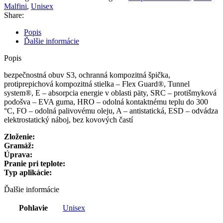
Malfini
,
Unisex
Share:
Popis
Ďalšie informácie
Popis
bezpečnostná obuv S3, ochranná kompozitná špička,
protiprepichová kompozitná stielka – Flex Guard®, Tunnel
system®, E – absorpcia energie v oblasti päty, SRC – protišmyková
podošva – EVA guma, HRO – odolná kontaktnému teplu do 300
°C, FO – odolná palivovému oleju, A – antistatická, ESD – odvádza
elektrostatický náboj, bez kovových častí
Zloženie:
Gramáž:
Úprava:
Pranie pri teplote:
Typ aplikácie:
Ďalšie informácie
Pohlavie
Unisex