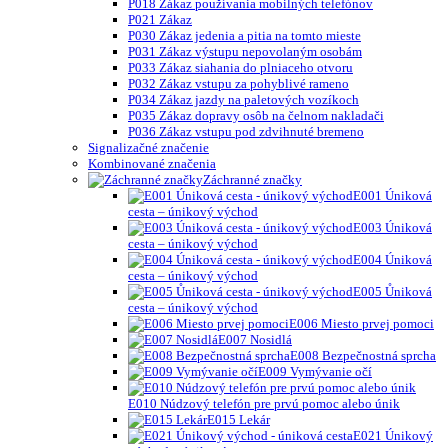
P018 Zákaz používania mobilných telefónov
P021 Zákaz
P030 Zákaz jedenia a pitia na tomto mieste
P031 Zákaz výstupu nepovolaným osobám
P033 Zákaz siahania do plniaceho otvoru
P032 Zákaz vstupu za pohyblivé rameno
P034 Zákaz jazdy na paletových vozíkoch
P035 Zákaz dopravy osôb na čelnom nakladači
P036 Zákaz vstupu pod zdvihnuté bremeno
Signalizačné značenie
Kombinované značenia
Záchranné značky
E001 Úniková
cesta – únikový východ
E003 Úniková
cesta – únikový východ
E004 Úniková
cesta – únikový východ
E005 Ůniková
cesta – únikový východ
E006 Miesto prvej pomoci
E007 Nosidlá
E008 Bezpečnostná sprcha
E009 Vymývanie očí
E010 Núdzový telefón pre prvú pomoc alebo únik
E015 Lekár
E021 Únikový