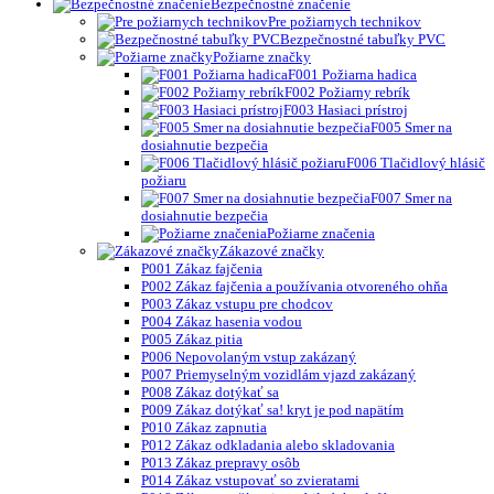
Bezpečnostné značenie
Pre požiarnych technikov
Bezpečnostné tabuľky PVC
Požiarne značky
F001 Požiarna hadica
F002 Požiarny rebrík
F003 Hasiaci prístroj
F005 Smer na
dosiahnutie bezpečia
F006 Tlačidlový hlásič
požiaru
F007 Smer na
dosiahnutie bezpečia
Požiarne značenia
Zákazové značky
P001 Zákaz fajčenia
P002 Zákaz fajčenia a používania otvoreného ohňa
P003 Zákaz vstupu pre chodcov
P004 Zákaz hasenia vodou
P005 Zákaz pitia
P006 Nepovolaným vstup zakázaný
P007 Priemyselným vozidlám vjazd zakázaný
P008 Zákaz dotýkať sa
P009 Zákaz dotýkať sa! kryt je pod napätím
P010 Zákaz zapnutia
P012 Zákaz odkladania alebo skladovania
P013 Zákaz prepravy osôb
P014 Zákaz vstupovať so zvieratami