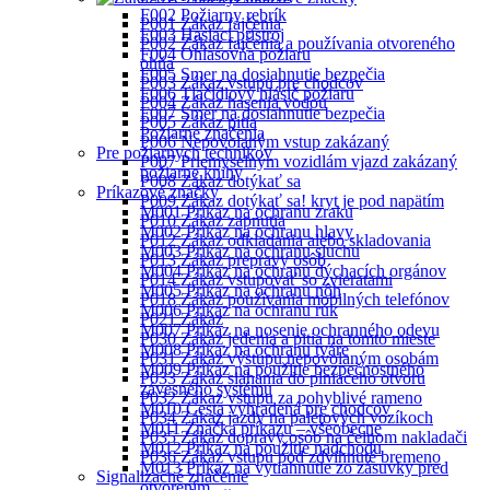
F002 Požiarny rebrík
P001 Zákaz fajčenia
F003 Hasiaci prístroj
P002 Zákaz fajčenia a používania otvoreného
F004 Ohlasovňa požiaru
ohňa
F005 Smer na dosiahnutie bezpečia
P003 Zákaz vstupu pre chodcov
F006 Tlačidlový hlásič požiaru
P004 Zákaz hasenia vodou
F007 Smer na dosiahnutie bezpečia
P005 Zákaz pitia
Požiarne značenia
P006 Nepovolaným vstup zakázaný
Pre požiarnych technikov
P007 Priemyselným vozidlám vjazd zakázaný
požiarne knihy
P008 Zákaz dotýkať sa
Príkazové značky
P009 Zákaz dotýkať sa! kryt je pod napätím
M001 Príkaz na ochranu zraku
P010 Zákaz zapnutia
M002 Príkaz na ochranu hlavy
P012 Zákaz odkladania alebo skladovania
M003 Príkaz na ochranu sluchu
P013 Zákaz prepravy osôb
M004 Príkaz na ochranu dýchacích orgánov
P014 Zákaz vstupovať so zvieratami
M005 Príkaz na ochranu nôh
P018 Zákaz používania mobilných telefónov
M006 Príkaz na ochranu rúk
P021 Zákaz
M007 Príkaz na nosenie ochranného odevu
P030 Zákaz jedenia a pitia na tomto mieste
M008 Príkaz na ochranu tváre
P031 Zákaz výstupu nepovolaným osobám
M009 Príkaz na použitie bezpečnostného
P033 Zákaz siahania do plniaceho otvoru
závesného systému
P032 Zákaz vstupu za pohyblivé rameno
M010 Cesta vyhradená pre chodcov
P034 Zákaz jazdy na paletových vozíkoch
M011 Značka príkazu – všeobecne
P035 Zákaz dopravy osôb na čelnom nakladači
M012 Príkaz na použitie nadchodu
P036 Zákaz vstupu pod zdvihnuté bremeno
M013 Príkaz na vytiahnutie zo zásuvky pred
Signalizačné značenie
otvorením