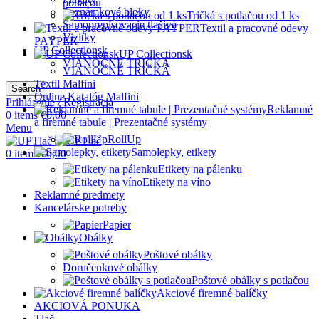
potlačou
Poznámkové bloky
Tričká s potlačou od 1 ks
Samoprepisovacie tlačivá
Textil a pracovné odevy
Vizitky
PAYPER
UP Collectionsk
UP Collectionsk
VIANOČNÉ TRIČKÁ
VIANOČNÉ TRIČKÁ
Textil Malfini
Search
Online Katalóg Malfini
Prihlásenie / Registrácia
Reklamné
0
items
€
0,00
a firemné tabule | Prezentačné systémy
Menu
RollUp
Samolepky, etikety
0
items
€
0,00
Etikety na pálenku
Etikety na víno
Reklamné predmety
Kancelárske potreby
Papier
Obálky
Poštové obálky
Doručenkové obálky
Poštové obálky s potlačou
Akciové firemné balíčky
AKCIOVÁ PONUKA
Tlač