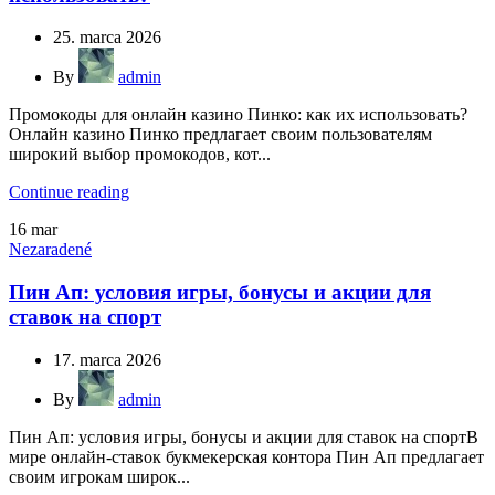
25. marca 2026
By
admin
Промокоды для онлайн казино Пинко: как их использовать?
Онлайн казино Пинко предлагает своим пользователям
широкий выбор промокодов, кот...
Continue reading
16
mar
Nezaradené
Пин Ап: условия игры, бонусы и акции для
ставок на спорт
17. marca 2026
By
admin
Пин Ап: условия игры, бонусы и акции для ставок на спортВ
мире онлайн-ставок букмекерская контора Пин Ап предлагает
своим игрокам широк...