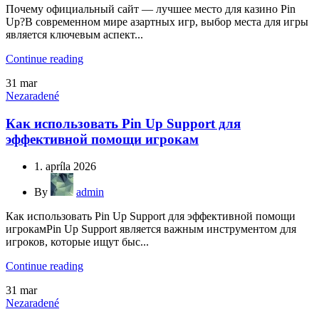
Почему официальный сайт — лучшее место для казино Pin
Up?В современном мире азартных игр, выбор места для игры
является ключевым аспект...
Continue reading
31
mar
Nezaradené
Как использовать Pin Up Support для
эффективной помощи игрокам
1. apríla 2026
By
admin
Как использовать Pin Up Support для эффективной помощи
игрокамPin Up Support является важным инструментом для
игроков, которые ищут быс...
Continue reading
31
mar
Nezaradené