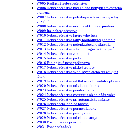
W005 Radiačné nebezpečenstvo
W006 Nebezpečenstvo pádu alebo pohybu zaveseného
bremena
W007 Nebezpečenstvo pohybujúcich sa priemyselných
vozidiel
W008 Nebezpečenstvo úrazu elektrickým prúdom
W009 Iné nebezpečenstvo
W010 Nebezpečenstvo laserového lúča
W011 Nebezpečenstvo látky podporujúcej horenie
W012 Nebezpečenstvo neionizujúceho žiarenia
W013 Nebezpečenstvo silného magnetického poľa
W014 Nebezpečenstvo zakopnutia
W015 Nebezpečenstvo pádu
W016 Biologické nebezpečenstvo
W017 Nebezpečenstvo nízkej teploty
W018 Nebezpečenstvo škodlivých alebo dráždivých
látok
W019 Nebezpečenstvo od tlakovýché nádob s plynom
W020 Nebezpečenstvo od akumulátorov
W023 Nebezpečenstvo pomliaždenia
W024 Nebezpečenstvo zosunutia alebo pádu valca
W025 Nebezpečenstvo pri automatickom štarte
W026 Nebezpečne horúca plocha
W027 Nebezpečenstvo poranenia ruky
W028 Nebezpečenstvo pošmyknutia
W029 Nebezpečenstvo od chodu stroja
W030 Pozor, zúžený priestor
W031 Pozor, schod(y)