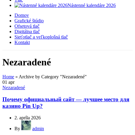
Nástenné kalendáre 2026
Domov
Grafické štúdio
Ofsetová tlač
Digitálna tlač
Sieťotlač a veľkoplošná tlač
Kontakt
Nezaradené
Home
»
Archive by Category "Nezaradené"
01
apr
Nezaradené
Почему официальный сайт — лучшее место для
казино Pin Up?
2. apríla 2026
By
admin