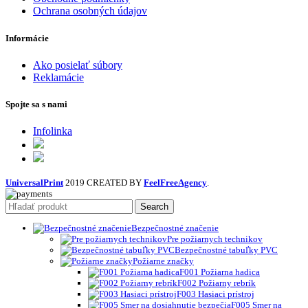
Ochrana osobných údajov
Informácie
Ako posielať súbory
Reklamácie
Spojte sa s nami
Infolinka
UniversalPrint
2019 CREATED BY
FeelFreeAgency
.
Search
Bezpečnostné značenie
Pre požiarnych technikov
Bezpečnostné tabuľky PVC
Požiarne značky
F001 Požiarna hadica
F002 Požiarny rebrík
F003 Hasiaci prístroj
F005 Smer na