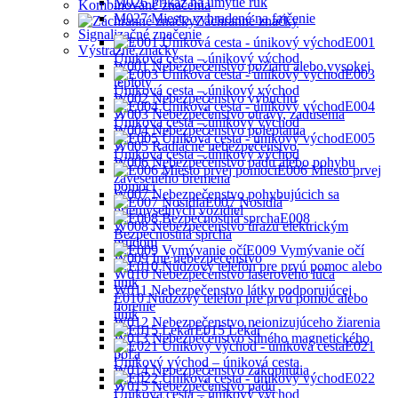
M026 Príkaz na umytie rúk
Kombinované značenia
M027 Miesto vyhradené na fajčenie
Záchranné značky
Signalizačné značenie
E001
Výstražné značky
Úniková cesta – únikový východ
W001 Nebezpečenstvo požiaru alebo vysokej
E003
teploty
Úniková cesta – únikový východ
W002 Nebezpečenstvo výbuchu
E004
W003 Nebezpečenstvo otravy, zadusenia
Úniková cesta – únikový východ
W004 Nebezpečenstvo poleptania
E005
W005 Radiačné nebezpečenstvo
Ůniková cesta – únikový východ
W006 Nebezpečenstvo pádu alebo pohybu
E006 Miesto prvej
zaveseného bremena
pomoci
W007 Nebezpečenstvo pohybujúcich sa
E007 Nosidlá
priemyselných vozidiel
E008
W008 Nebezpečenstvo úrazu elektrickým
Bezpečnostná sprcha
prúdom
E009 Vymývanie očí
W009 Iné nebezpečenstvo
W010 Nebezpečenstvo laserového lúča
W011 Nebezpečenstvo látky podporujúcej
E010 Núdzový telefón pre prvú pomoc alebo
horenie
únik
W012 Nebezpečenstvo neionizujúceho žiarenia
E015 Lekár
W013 Nebezpečenstvo silného magnetického
E021
poľa
Únikový východ – úniková cesta
W014 Nebezpečenstvo zakopnutia
E022
W015 Nebezpečenstvo pádu
Úniková cesta – únikový východ