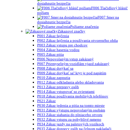
dosiahnutie bezpečia
F006 Tlačidlový hlásič
požiaru
F007 Smer na
dosiahnutie bezpečia
Požiarne značenia
Zákazové značky
P001 Zákaz fajčenia
P002 Zákaz fajčenia a používania otvoreného ohňa
P003 Zákaz vstupu pre chodcov
P004 Zákaz hasenia vodou
P005 Zákaz pitia
P006 Nepovolaným vstup zakázaný
P007 Priemyselným vozidlám vjazd zakázaný
P008 Zákaz dotýkať sa
P009 Zákaz dotýkať sa! kryt je pod napätím
P010 Zákaz zapnutia
P012 Zákaz odkladania alebo skladovania
P013 Zákaz prepravy osôb
P014 Zákaz vstupovať so zvieratami
P018 Zákaz používania mobilných telefónov
P021 Zákaz
P030 Zákaz jedenia a pitia na tomto mieste
P031 Zákaz výstupu nepovolaným osobám
P033 Zákaz siahania do plniaceho otvoru
P032 Zákaz vstupu za pohyblivé rameno
P034 Zákaz jazdy na paletových vozíkoch
P035 Zákaz dopravy osôb na čelnom nakladači