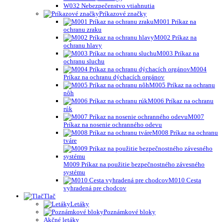
W032 Nebezpečenstvo vtiahnutia
Príkazové značky
M001 Príkaz na
ochranu zraku
M002 Príkaz na
ochranu hlavy
M003 Príkaz na
ochranu sluchu
M004
Príkaz na ochranu dýchacích orgánov
M005 Príkaz na ochranu
nôh
M006 Príkaz na ochranu
rúk
M007
Príkaz na nosenie ochranného odevu
M008 Príkaz na ochranu
tváre
M009 Príkaz na použitie bezpečnostného závesného
systému
M010 Cesta
vyhradená pre chodcov
Tlač
Letáky
Poznámkové bloky
Akčné letáky