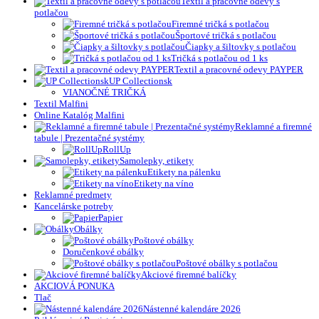
Textil a pracovné odevy s
potlačou
Firemné tričká s potlačou
Športové tričká s potlačou
Čiapky a šiltovky s potlačou
Tričká s potlačou od 1 ks
Textil a pracovné odevy PAYPER
UP Collectionsk
VIANOČNÉ TRIČKÁ
Textil Malfini
Online Katalóg Malfini
Reklamné a firemné
tabule | Prezentačné systémy
RollUp
Samolepky, etikety
Etikety na pálenku
Etikety na víno
Reklamné predmety
Kancelárske potreby
Papier
Obálky
Poštové obálky
Doručenkové obálky
Poštové obálky s potlačou
Akciové firemné balíčky
AKCIOVÁ PONUKA
Tlač
Nástenné kalendáre 2026