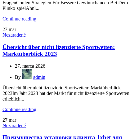
FragenContentStrategien Für Bessere Gewinnchancen Bei Dem
Plinko-spielÄhnl...
Continue reading
27
mar
Nezaradené
Übersicht über nicht lizenzierte Sportwetten:
Marktüberblick 2023
27. marca 2026
By
admin
Übersicht über nicht lizenzierte Sportwetten: Marktüberblick
2023Im Jahr 2023 hat der Markt für nicht lizenzierte Sportwetten
erheblich...
Continue reading
27
mar
Nezaradené
Преимущества установки клиента 1xbet для