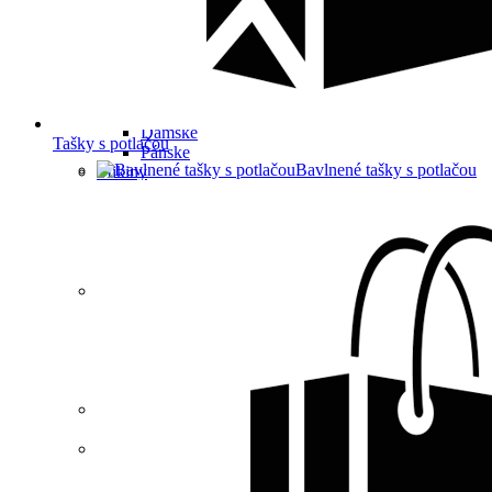
Detské
Pánske
Unisex
Froté
Unisex
Košele
Dámske
Tašky s potlačou
Pánske
Bavlnené tašky s potlačou
Mikiny
Dámske
Detské
Pánske
Pánske/detské
Unisex
Nohavice/šortky
Dámske
Detské
Pánske
Pánske/detské
Unisex
Ochranné pomôcky
Unisex
OUTLET -30%
Dámske
Detské