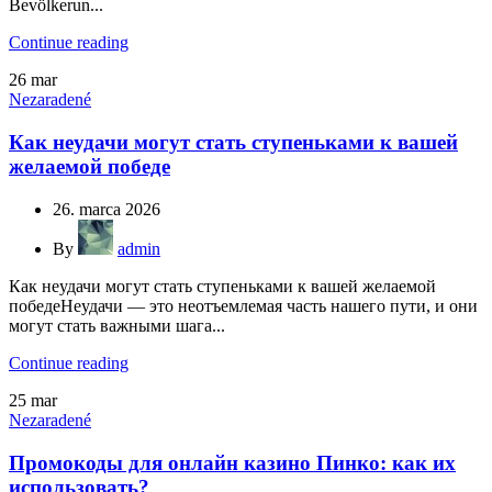
Bevölkerun...
Continue reading
26
mar
Nezaradené
Как неудачи могут стать ступеньками к вашей
желаемой победе
26. marca 2026
By
admin
Как неудачи могут стать ступеньками к вашей желаемой
победеНеудачи — это неотъемлемая часть нашего пути, и они
могут стать важными шага...
Continue reading
25
mar
Nezaradené
Промокоды для онлайн казино Пинко: как их
использовать?