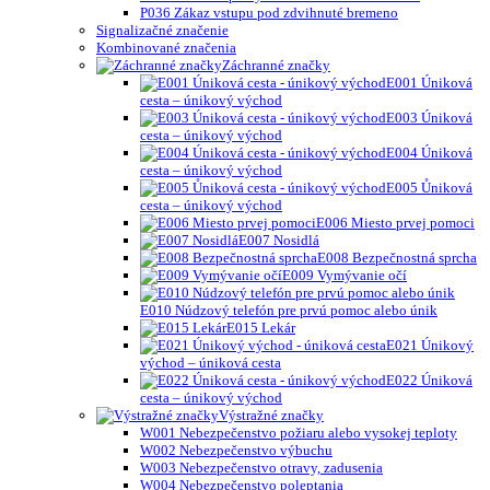
P036 Zákaz vstupu pod zdvihnuté bremeno
Signalizačné značenie
Kombinované značenia
Záchranné značky
E001 Úniková
cesta – únikový východ
E003 Úniková
cesta – únikový východ
E004 Úniková
cesta – únikový východ
E005 Ůniková
cesta – únikový východ
E006 Miesto prvej pomoci
E007 Nosidlá
E008 Bezpečnostná sprcha
E009 Vymývanie očí
E010 Núdzový telefón pre prvú pomoc alebo únik
E015 Lekár
E021 Únikový
východ – úniková cesta
E022 Úniková
cesta – únikový východ
Výstražné značky
W001 Nebezpečenstvo požiaru alebo vysokej teploty
W002 Nebezpečenstvo výbuchu
W003 Nebezpečenstvo otravy, zadusenia
W004 Nebezpečenstvo poleptania