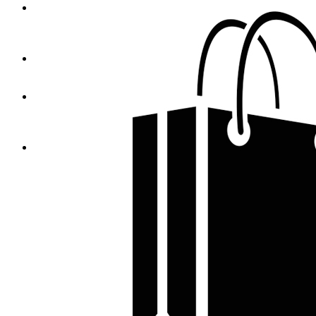
Tašky s potlačou
Bavlnené tašky s potlačou
Papierové tašky s potlačou
Tašky na víno
Textil a pracovné odevy PAYPER
Tričká, polokošele, košele PAYPER
Tričká PAYPER
Textil a pracovné odevy s potlačou
Firemné tričká s potlačou
Športové tričká s potlačou
Tričká s potlačou od 1 ks
Textil Malfini
Bezpečnostná obuv
Dámske
Pánske
Unisex
Bundy-Vesty
Dámske
Detské
Pánske
Unisex
Doplnkový sortiment
Nezadáno
Fleece
Dámske