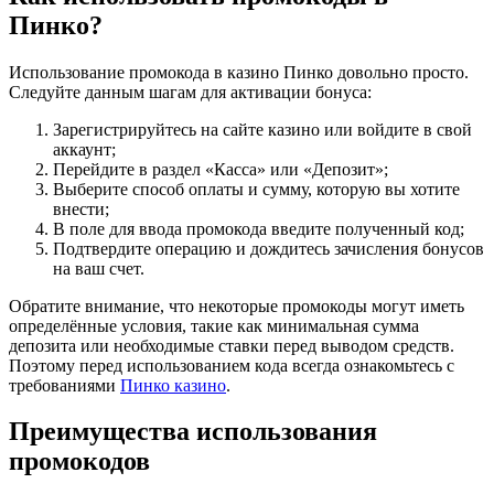
Пинко?
Использование промокода в казино Пинко довольно просто.
Следуйте данным шагам для активации бонуса:
Зарегистрируйтесь на сайте казино или войдите в свой
аккаунт;
Перейдите в раздел «Касса» или «Депозит»;
Выберите способ оплаты и сумму, которую вы хотите
внести;
В поле для ввода промокода введите полученный код;
Подтвердите операцию и дождитесь зачисления бонусов
на ваш счет.
Обратите внимание, что некоторые промокоды могут иметь
определённые условия, такие как минимальная сумма
депозита или необходимые ставки перед выводом средств.
Поэтому перед использованием кода всегда ознакомьтесь с
требованиями
Пинко казино
.
Преимущества использования
промокодов