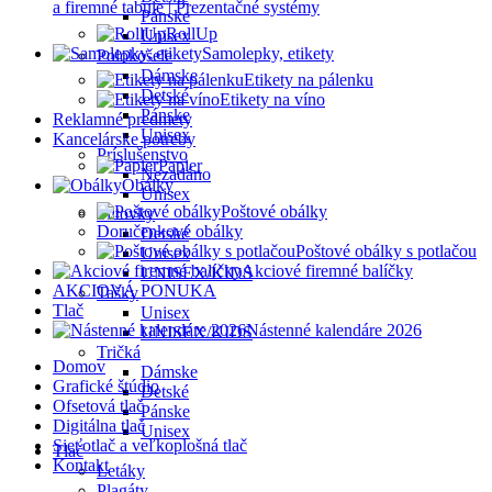
a firemné tabule | Prezentačné systémy
Pánske
RollUp
Unisex
Samolepky, etikety
Polokošele
Dámske
Etikety na pálenku
Detské
Etikety na víno
Pánske
Reklamné predmety
Unisex
Kancelárske potreby
Príslušenstvo
Papier
Nezadáno
Obálky
Unisex
Poštové obálky
Šiltovky
Doručenkové obálky
Detské
Poštové obálky s potlačou
Unisex
Akciové firemné balíčky
UNISEX/KIDS
AKCIOVÁ PONUKA
Tašky
Tlač
Unisex
Nástenné kalendáre 2026
UNISEX/KIDS
Tričká
Domov
Dámske
Grafické štúdio
Detské
Ofsetová tlač
Pánske
Digitálna tlač
Unisex
Sieťotlač a veľkoplošná tlač
Tlač
Kontakt
Letáky
Plagáty