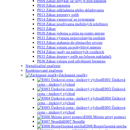
P009 Zákaz dotýkať sa! kryt je pod napätím
P010 Zákaz zapnutia
P012 Zákaz odkladania alebo skladovania
P013 Zákaz prepravy osôb
P014 Zákaz vstupovať so zvieratami
P018 Zákaz používania mobilných telefónov
P021 Zákaz
P030 Zákaz jedenia a pitia na tomto mieste
P031 Zákaz výstupu nepovolaným osobám
P033 Zákaz siahania do plniaceho otvoru
P032 Zákaz vstupu za pohyblivé rameno
P034 Zákaz jazdy na paletových vozíkoch
P035 Zákaz dopravy osôb na čelnom nakladači
P036 Zákaz vstupu pod zdvihnuté bremeno
Signalizačné značenie
Kombinované značenia
Záchranné značky
E001 Úniková
cesta – únikový východ
E003 Úniková
cesta – únikový východ
E004 Úniková
cesta – únikový východ
E005 Ůniková
cesta – únikový východ
E006 Miesto prvej pomoci
E007 Nosidlá
E008 Bezpečnostná sprcha