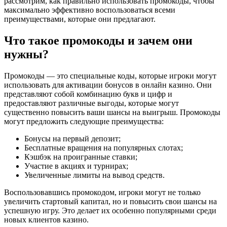
рассмотрим, как правильно использовать промокоды, чтобы
максимально эффективно воспользоваться всеми
преимуществами, которые они предлагают.
Что такое промокоды и зачем они
нужны?
Промокоды — это специальные коды, которые игроки могут
использовать для активации бонусов в онлайн казино. Они
представляют собой комбинацию букв и цифр и
предоставляют различные выгоды, которые могут
существенно повысить ваши шансы на выигрыш. Промокоды
могут предложить следующие преимущества:
Бонусы на первый депозит;
Бесплатные вращения на популярных слотах;
Кэшбэк на проигранные ставки;
Участие в акциях и турнирах;
Увеличенные лимиты на вывод средств.
Воспользовавшись промокодом, игроки могут не только
увеличить стартовый капитал, но и повысить свои шансы на
успешную игру. Это делает их особенно популярными среди
новых клиентов казино.