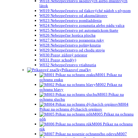
W018 Nebezpečenstvo škodlivých alebo dráždivých
látok
W019 Nebezpečenstvo od tlakovýché nádob s plynom
W020 Nebezpečenstvo od akumulátorov
W023 Nebezpečenstvo pomliaždenia
W024 Nebezpečenstvo zosunutia alebo pádu valca
W025 Nebezpečenstvo pri automatickom štarte
W026 Nebezpečne horúca plocha
W027 Nebezpečenstvo poranenia ruky
W028 Nebezpečenstvo pošmyknutia
W029 Nebezpečenstvo od chodu stroja
W030 Pozor, zúžený priestor
W031 Pozor, schod(y)
W032 Nebezpečenstvo vtiahnutia
Príkazové značky
M001 Príkaz na
ochranu zraku
M002 Príkaz na
ochranu hlavy
M003 Príkaz na
ochranu sluchu
M004
Príkaz na ochranu dýchacích orgánov
M005 Príkaz na ochranu
nôh
M006 Príkaz na ochranu
rúk
M007