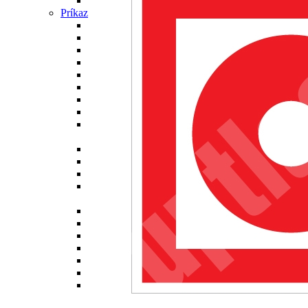
požiarne knihy
Príkazové značky
M001 Príkaz na ochranu zraku
M002 Príkaz na ochranu hlavy
M003 Príkaz na ochranu sluchu
M004 Príkaz na ochranu dýchacích orgánov
M005 Príkaz na ochranu nôh
M006 Príkaz na ochranu rúk
M007 Príkaz na nosenie ochranného odevu
M008 Príkaz na ochranu tváre
M009 Príkaz na použitie bezpečnostného
závesného systému
M010 Cesta vyhradená pre chodcov
M011 Značka príkazu – všeobecne
M012 Príkaz na použitie nadchodu
M013 Príkaz na vytiahnutie zo zásuvky pred
otvorením
M014 Príkaz na odpojenie pred prácou
M020 Príkaz na ochranu zraku a sluchu
M021 Príkaz na ochranu hlavy a sluchu
M022 Príkaz na ochranu hlavy a zraku
M023 Príkaz na zaistenie plynových nádrží
M024 Príkaz na použitie ochranných pásov
M025 Cesta vyhradená pre používateľov
invalidných vozíkov