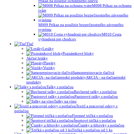
Príkaz na nosenie ochranného odevu
M008 Príkaz na ochranu
tváre
M009 Príkaz na použitie bezpečnostného závesného
systému
M010 Cesta
vyhradená pre chodcov
Tlač
Letáky
Poznámkové bloky
Akčné letáky
Plagáty
Vizitky
Samoprepisovacie tlačivá
AKCIA – na tlačiarenské
produkty
Tašky s potlačou
Bavlnené tašky s potlačou
Papierové tašky s potlačou
Tašky na víno
Textil a pracovné odevy s
potlačou
Firemné tričká s potlačou
Športové tričká s potlačou
Čiapky a šiltovky s potlačou
Tričká s potlačou od 1 ks