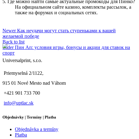
5. Где можно найти самые актуальные промокоды для Пинко?
На официальном сайте казино, комплекты рассылок, а
также на форумах и социальных сетях.
Newer
Как неудачи могут стать ступеньками к вашей
желаемой победе
Back to list
Older
Пин Ап: условия игры, бонусы и акции для ставок на
спорт
Universalprint, s.r.o.
Priemyselná 2/1122,
915 01 Nové Mesto nad Váhom
+421 901 733 700
info@uptlac.sk
Objednávky | Termíny | Platba
Objednávka a termíny
Platba