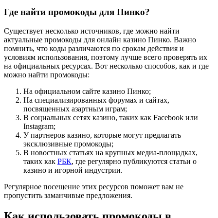
Где найти промокоды для Пинко?
Существует несколько источников, где можно найти
актуальные промокоды для онлайн казино Пинко. Важно
помнить, что коды различаются по срокам действия и
условиям использования, поэтому лучше всего проверять их
на официальных ресурсах. Вот несколько способов, как и где
можно найти промокоды:
На официальном сайте казино Пинко;
На специализированных форумах и сайтах,
посвященных азартным играм;
В социальных сетях казино, таких как Facebook или
Instagram;
У партнеров казино, которые могут предлагать
эксклюзивные промокоды;
В новостных статьях на крупных медиа-площадках,
таких как
РБК
, где регулярно публикуются статьи о
казино и игорной индустрии.
Регулярное посещение этих ресурсов поможет вам не
пропустить заманчивые предложения.
Как использовать промокоды в