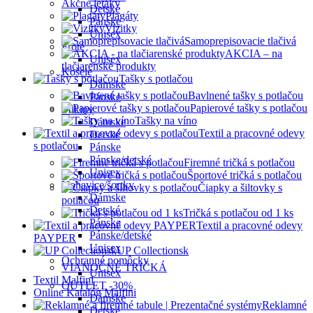
Akčné letáky
Detské
Plagáty
Pánske
Vizitky
Unisex
Samoprepisovacie tlačivá
Froté
AKCIA – na
Unisex
tlačiarenské produkty
Košele
Tašky s potlačou
Dámske
Bavlnené tašky s potlačou
Pánske
Papierové tašky s potlačou
Mikiny
Tašky na víno
Dámske
Textil a pracovné odevy
Detské
s potlačou
Pánske
Pánske/detské
Firemné tričká s potlačou
Unisex
Športové tričká s potlačou
Nohavice/šortky
Čiapky a šiltovky s
Dámske
potlačou
Detské
Tričká s potlačou od 1 ks
Pánske
Textil a pracovné odevy
Pánske/detské
PAYPER
Unisex
UP Collectionsk
Ochranné pomôcky
VIANOČNÉ TRIČKÁ
Unisex
Textil Malfini
OUTLET -30%
Online Katalóg Malfini
Dámske
Reklamné
Detské