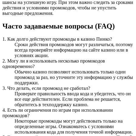
шансы на успешную игру. При этом важно следить за сроками
действия и условиями промокодов, чтобы не упустить
выгодные предложения.
Часто задаваемые вопросы (FAQ)
1. Как долго действуют промокоды в казино Пинко?
Сроки действия промокодов могут различаться, поэтому
всегда проверяйте информацию на сайте казино или в
условиях акции.
2. Могу ли я использовать несколько промокодов
одновременно?
Обычно казино позволяют использовать только один
промокод за раз, но уточните эту информацию у службы
поддержки.
3. Что делать, если промокод не сработал?
Проверьте правильность ввода кода и убедитесь, что он
все еще действителен. Если проблема не решается,
обратитесь в техподдержку казино.
4. Есть ли ограничения по играм при использовании
промокодов?
Некоторые промокоды могут действовать только на
определенные игры. Ознакомьтесь с условиями
использования кода для получения точной информации.