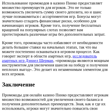
Использование промокодов в казино Пинко предоставляет
множество преимуществ для игроков. Это не только
возможность увеличить сумму своего депозита, но и шанс
лучше познакомиться с ассортиментом игр. Бонусы могут
значительно сгладить финансовые риски, особенно для
начинающих игроков. Кроме того, получение бесплатных
вращений на популярных слотах позволяет вам
протестировать различные игры без дополнительных затрат.
Кроме того, промокоды часто избавляют от необходимости
делать большие ставки на начальных этапах, так что вы
можете постепенно осваиваться в игровом процессе. Как
говорит эксперт в области азартных игр,
исследователь
азартных игр Дэниел Шерман
, «промокоды являются мощным
инструментом для увеличения шансов на победу и получения
неплохих выгод». Это делает их незаменимым элементом для
всех игроков.
Заключение
Промокоды для онлайн казино Пинко предоставляют игрокам
множество возможностей для увеличения своего баланса и
получения дополнительных преимуществ. Зная, как и где их
использовать, игроки могут значительно повысить свои