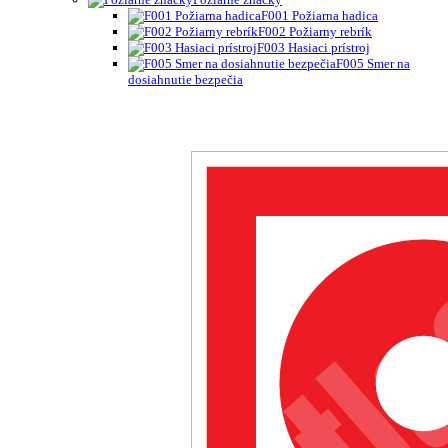
F001 Požiarna hadica
F002 Požiarny rebrík
F003 Hasiaci prístroj
F005 Smer na
dosiahnutie bezpečia