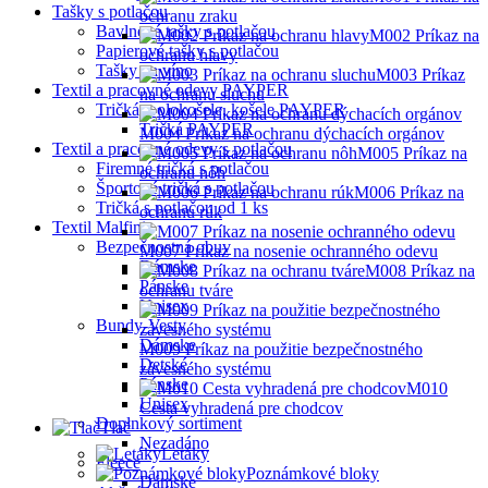
Tašky s potlačou
ochranu zraku
Bavlnené tašky s potlačou
M002 Príkaz na
Papierové tašky s potlačou
ochranu hlavy
Tašky na víno
M003 Príkaz
Textil a pracovné odevy PAYPER
na ochranu sluchu
Tričká, polokošele, košele PAYPER
Tričká PAYPER
M004 Príkaz na ochranu dýchacích orgánov
Textil a pracovné odevy s potlačou
M005 Príkaz na
Firemné tričká s potlačou
ochranu nôh
Športové tričká s potlačou
M006 Príkaz na
Tričká s potlačou od 1 ks
ochranu rúk
Textil Malfini
Bezpečnostná obuv
M007 Príkaz na nosenie ochranného odevu
Dámske
M008 Príkaz na
Pánske
ochranu tváre
Unisex
Bundy-Vesty
Dámske
M009 Príkaz na použitie bezpečnostného
Detské
závesného systému
Pánske
M010
Unisex
Cesta vyhradená pre chodcov
Doplnkový sortiment
Tlač
Nezadáno
Letáky
Fleece
Poznámkové bloky
Dámske