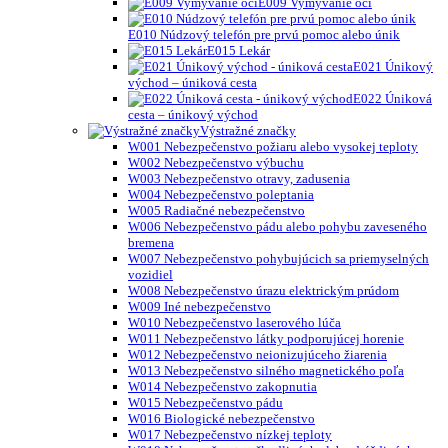
E009 Vymývanie očí
E010 Núdzový telefón pre prvú pomoc alebo únik
E015 Lekár
E021 Únikový
východ – úniková cesta
E022 Úniková
cesta – únikový východ
Výstražné značky
W001 Nebezpečenstvo požiaru alebo vysokej teploty
W002 Nebezpečenstvo výbuchu
W003 Nebezpečenstvo otravy, zadusenia
W004 Nebezpečenstvo poleptania
W005 Radiačné nebezpečenstvo
W006 Nebezpečenstvo pádu alebo pohybu zaveseného
bremena
W007 Nebezpečenstvo pohybujúcich sa priemyselných
vozidiel
W008 Nebezpečenstvo úrazu elektrickým prúdom
W009 Iné nebezpečenstvo
W010 Nebezpečenstvo laserového lúča
W011 Nebezpečenstvo látky podporujúcej horenie
W012 Nebezpečenstvo neionizujúceho žiarenia
W013 Nebezpečenstvo silného magnetického poľa
W014 Nebezpečenstvo zakopnutia
W015 Nebezpečenstvo pádu
W016 Biologické nebezpečenstvo
W017 Nebezpečenstvo nízkej teploty