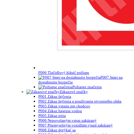
F006 Tlačidlový hlásič požiaru
F007 Smer na
dosiahnutie bezpečia
Požiarne značenia
Zákazové značky
P001 Zákaz fajčenia
P002 Zákaz fajčenia a používania otvoreného ohňa
P003 Zákaz vstupu pre chodcov
P004 Zákaz hasenia vodou
P005 Zákaz pitia
P006 Nepovolaným vstup zakázaný
P007 Priemyselným vozidlám vjazd zakázaný
P008 Zákaz dotýkať sa