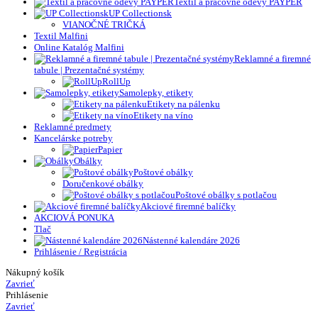
Textil a pracovné odevy PAYPER
UP Collectionsk
VIANOČNÉ TRIČKÁ
Textil Malfini
Online Katalóg Malfini
Reklamné a firemné
tabule | Prezentačné systémy
RollUp
Samolepky, etikety
Etikety na pálenku
Etikety na víno
Reklamné predmety
Kancelárske potreby
Papier
Obálky
Poštové obálky
Doručenkové obálky
Poštové obálky s potlačou
Akciové firemné balíčky
AKCIOVÁ PONUKA
Tlač
Nástenné kalendáre 2026
Prihlásenie / Registrácia
Nákupný košík
Zavrieť
Prihlásenie
Zavrieť