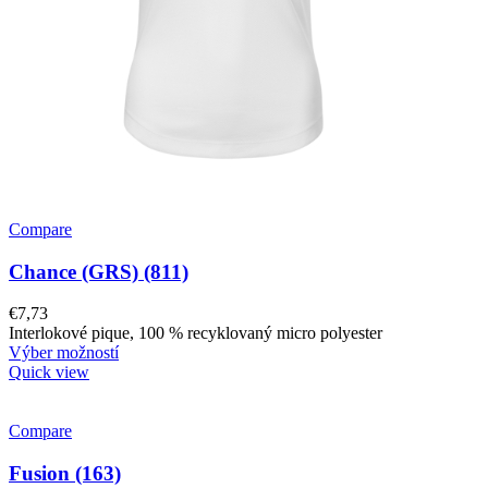
Compare
Chance (GRS) (811)
€
7,73
Interlokové pique, 100 % recyklovaný micro polyester
Výber možností
Quick view
Compare
Fusion (163)