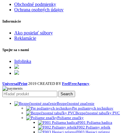
Obchodné podmienky
Ochrana osobných údajov
Informácie
Ako posielať súbory
Reklamácie
Spojte sa s nami
Infolinka
UniversalPrint
2019 CREATED BY
FeelFreeAgency
.
Search
Bezpečnostné značenie
Pre požiarnych technikov
Bezpečnostné tabuľky PVC
Požiarne značky
F001 Požiarna hadica
F002 Požiarny rebrík
F003 Hasiaci prístroj