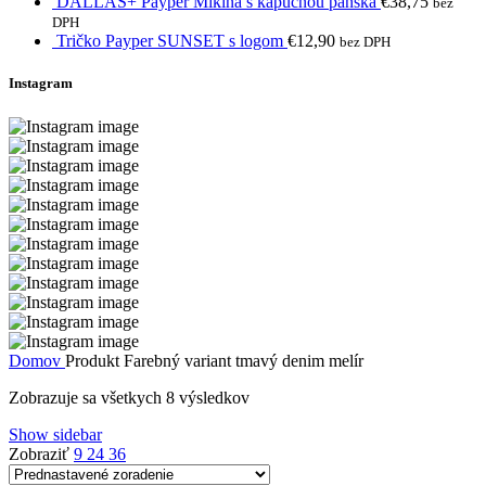
DALLAS+ Payper Mikina s kapucňou pánska
€
38,75
bez
DPH
Tričko Payper SUNSET s logom
€
12,90
bez DPH
Instagram
Domov
Produkt Farebný variant
tmavý denim melír
Zobrazuje sa všetkych 8 výsledkov
Show sidebar
Zobraziť
9
24
36