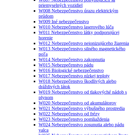
priemyselných vozidiel
W008 Nebezpečenstvo úrazu elektrickým
prúdom
W009 Iné nebezpečenstvo
W010 Nebezpečenstvo laserového lúča
W011 Nebezpečenstvo látky podporujúcej
horenie
W012 Nebezpečenstvo neionizujúceho žiarenia
W013 Nebezpečenstvo silného magnetického
poľa
W014 Nebezpečenstvo zakopnutia
W015 Nebezpečenstvo pádu
W016 Biologické nebezpečenstvo
W017 Nebezpečenstvo nízkej teploty
W018 Nebezpečenstvo škodlivých alebo
dráždivých látok
W019 Nebezpečenstvo od tlakovýché nádob s
plynom
W020 Nebezpečenstvo od akumulátorov
W021 Nebezpečenstvo výbušného prostredia
W022 Nebezpečenstvo od frézy
W023 Nebezpečenstvo pomliaždenia
W024 Nebezpečenstvo zosunutia alebo pádu
valca