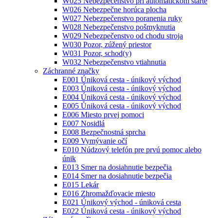
W025 Nebezpečenstvo pri automatickom štarte
W026 Nebezpečne horúca plocha
W027 Nebezpečenstvo poranenia ruky
W028 Nebezpečenstvo pošmyknutia
W029 Nebezpečenstvo od chodu stroja
W030 Pozor, zúžený priestor
W031 Pozor, schod(y)
W032 Nebezpečenstvo vtiahnutia
Záchranné značky
E001 Úniková cesta - únikový východ
E003 Úniková cesta - únikový východ
E004 Úniková cesta - únikový východ
E005 Ůniková cesta - únikový východ
E006 Miesto prvej pomoci
E007 Nosidlá
E008 Bezpečnostná sprcha
E009 Vymývanie očí
E010 Núdzový telefón pre prvú pomoc alebo
únik
E013 Smer na dosiahnutie bezpečia
E014 Smer na dosiahnutie bezpečia
E015 Lekár
E016 Zhromažďovacie miesto
E021 Únikový východ - úniková cesta
E022 Úniková cesta - únikový východ