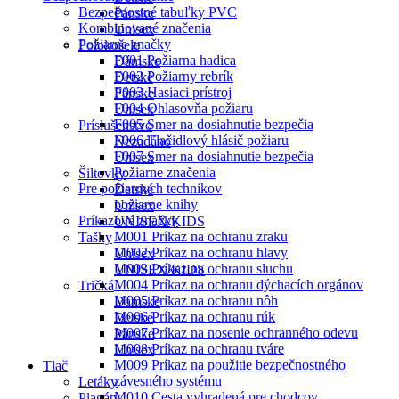
Bezpečnostné tabuľky PVC
Pánske
Kombinované značenia
Unisex
Požiarne značky
Polokošele
F001 Požiarna hadica
Dámske
F002 Požiarny rebrík
Detské
F003 Hasiaci prístroj
Pánske
F004 Ohlasovňa požiaru
Unisex
F005 Smer na dosiahnutie bezpečia
Príslušenstvo
F006 Tlačidlový hlásič požiaru
Nezadáno
F007 Smer na dosiahnutie bezpečia
Unisex
Požiarne značenia
Šiltovky
Pre požiarnych technikov
Detské
požiarne knihy
Unisex
Príkazové značky
UNISEX/KIDS
M001 Príkaz na ochranu zraku
Tašky
M002 Príkaz na ochranu hlavy
Unisex
M003 Príkaz na ochranu sluchu
UNISEX/KIDS
M004 Príkaz na ochranu dýchacích orgánov
Tričká
M005 Príkaz na ochranu nôh
Dámske
M006 Príkaz na ochranu rúk
Detské
M007 Príkaz na nosenie ochranného odevu
Pánske
M008 Príkaz na ochranu tváre
Unisex
M009 Príkaz na použitie bezpečnostného
Tlač
závesného systému
Letáky
M010 Cesta vyhradená pre chodcov
Plagáty