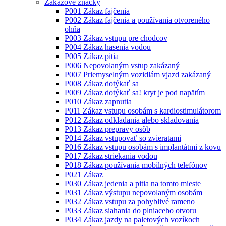
Zákazové značky
P001 Zákaz fajčenia
P002 Zákaz fajčenia a používania otvoreného
ohňa
P003 Zákaz vstupu pre chodcov
P004 Zákaz hasenia vodou
P005 Zákaz pitia
P006 Nepovolaným vstup zakázaný
P007 Priemyselným vozidlám vjazd zakázaný
P008 Zákaz dotýkať sa
P009 Zákaz dotýkať sa! kryt je pod napätím
P010 Zákaz zapnutia
P011 Zákaz vstupu osobám s kardiostimulátorom
P012 Zákaz odkladania alebo skladovania
P013 Zákaz prepravy osôb
P014 Zákaz vstupovať so zvieratami
P016 Zákaz vstupu osobám s implantátmi z kovu
P017 Zákaz striekania vodou
P018 Zákaz používania mobilných telefónov
P021 Zákaz
P030 Zákaz jedenia a pitia na tomto mieste
P031 Zákaz výstupu nepovolaným osobám
P032 Zákaz vstupu za pohyblivé rameno
P033 Zákaz siahania do plniaceho otvoru
P034 Zákaz jazdy na paletových vozíkoch