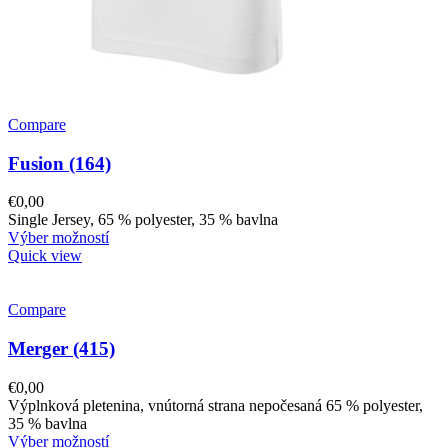
Compare
Fusion (164)
€
0,00
Single Jersey, 65 % polyester, 35 % bavlna
Výber možností
Quick view
Compare
Merger (415)
€
0,00
Výplnková pletenina, vnútorná strana nepočesaná 65 % polyester,
35 % bavlna
Výber možností