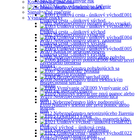
M026 Príkaz na umytie rúk
Kombinované značenia
M027 Miesto vyhradené na fajčenie
Záchranné značky
Signalizačné značenie
E001
Výstražné značky
Úniková cesta – únikový východ
W001 Nebezpečenstvo požiaru alebo vysokej
E003
teploty
Úniková cesta – únikový východ
W002 Nebezpečenstvo výbuchu
E004
W003 Nebezpečenstvo otravy, zadusenia
Úniková cesta – únikový východ
W004 Nebezpečenstvo poleptania
E005
W005 Radiačné nebezpečenstvo
Ůniková cesta – únikový východ
W006 Nebezpečenstvo pádu alebo pohybu
E006 Miesto prvej
zaveseného bremena
pomoci
W007 Nebezpečenstvo pohybujúcich sa
E007 Nosidlá
priemyselných vozidiel
E008
W008 Nebezpečenstvo úrazu elektrickým
Bezpečnostná sprcha
prúdom
E009 Vymývanie očí
W009 Iné nebezpečenstvo
W010 Nebezpečenstvo laserového lúča
W011 Nebezpečenstvo látky podporujúcej
E010 Núdzový telefón pre prvú pomoc alebo
horenie
únik
W012 Nebezpečenstvo neionizujúceho žiarenia
E015 Lekár
W013 Nebezpečenstvo silného magnetického
E021
poľa
Únikový východ – úniková cesta
W014 Nebezpečenstvo zakopnutia
E022
W015 Nebezpečenstvo pádu
Úniková cesta – únikový východ