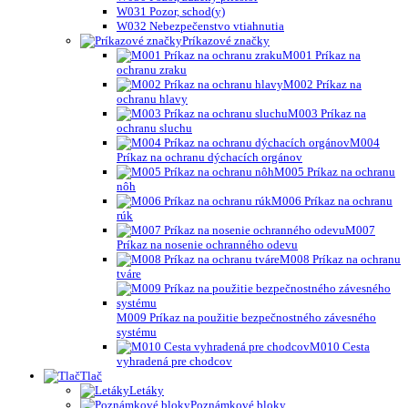
W031 Pozor, schod(y)
W032 Nebezpečenstvo vtiahnutia
Príkazové značky
M001 Príkaz na
ochranu zraku
M002 Príkaz na
ochranu hlavy
M003 Príkaz na
ochranu sluchu
M004
Príkaz na ochranu dýchacích orgánov
M005 Príkaz na ochranu
nôh
M006 Príkaz na ochranu
rúk
M007
Príkaz na nosenie ochranného odevu
M008 Príkaz na ochranu
tváre
M009 Príkaz na použitie bezpečnostného závesného
systému
M010 Cesta
vyhradená pre chodcov
Tlač
Letáky
Poznámkové bloky