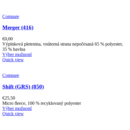
Compare
Merger (416)
€
0,00
Výplnková pletenina, vnútorná strana nepočesaná 65 % polyester,
35 % bavlna
Výber možností
Quick view
Compare
Shift (GRS) (850)
€
25,50
Micro fleece, 100 % recyklovaný polyester
Výber možností
Quick view