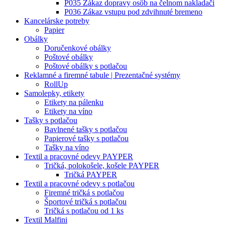
P035 Zákaz dopravy osôb na čelnom nakladači
P036 Zákaz vstupu pod zdvihnuté bremeno
Kancelárske potreby
Papier
Obálky
Doručenkové obálky
Poštové obálky
Poštové obálky s potlačou
Reklamné a firemné tabule | Prezentačné systémy
RollUp
Samolepky, etikety
Etikety na pálenku
Etikety na víno
Tašky s potlačou
Bavlnené tašky s potlačou
Papierové tašky s potlačou
Tašky na víno
Textil a pracovné odevy PAYPER
Tričká, polokošele, košele PAYPER
Tričká PAYPER
Textil a pracovné odevy s potlačou
Firemné tričká s potlačou
Športové tričká s potlačou
Tričká s potlačou od 1 ks
Textil Malfini