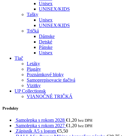
Unisex
UNISEX/KIDS
Tašky
Unisex
UNISEX/KIDS
Tričká
Dámske
Detské
Pánske
Unisex
Tlač
Letáky
Plagáty
Poznámkové bloky
Samoprepisovacie tlačivá
Vizitky
UP Collectionsk
VIANOČNÉ TRIČKÁ
Produkty
Samolepka s rokom 2028
€
1,20
bez DPH
Samolepka s rokom 2027
€
1,20
bez DPH
Zápisník A5 s logom
€
5,50