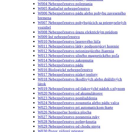
W004 Nebezpečenstvo poleptania
W005 Radiačné nebezpečenstvo
W006 Nebezpečenstvo pádu alebo pohybu zaveseného
bremena
W007 Nebezpečenstvo pohybujúcich sa priemyselných
vozidiel
W008 Nebezpečenstvo úrazu elektrickým prúdom
W009 Iné nebezpečenstvo
W010 Nebezpečenstvo laserového lúča
W011 Nebezpečenstvo látky podporujúcej horenie
W012 Nebezpečenstvo neionizujúceho žiarenia
W013 Nebezpečenstvo silného magnetického poľa
W014 Nebezpečenstvo zakopnutia
W015 Nebezpečenstvo pádu
W016 Biologické nebezpečenstvo
W017 Nebezpečenstvo nízkej teploty
W018 Nebezpečenstvo škodlivých alebo dráždivých
látok
W019 Nebezpečenstvo od tlakovýché nádob s plynom
W020 Nebezpečenstvo od akumulátorov
W023 Nebezpečenstvo pomliaždenia
W024 Nebezpečenstvo zosunutia alebo pádu valca
W025 Nebezpečenstvo pri automatickom štarte
W026 Nebezpečne horúca plocha
W027 Nebezpečenstvo poranenia ruky
W028 Nebezpečenstvo pošmyknutia
W029 Nebezpečenstvo od chodu stroja
W030 Pozor, zúžený priestor