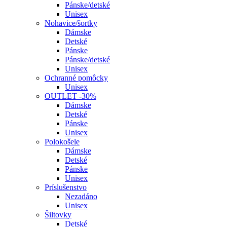
Pánske/detské
Unisex
Nohavice/šortky
Dámske
Detské
Pánske
Pánske/detské
Unisex
Ochranné pomôcky
Unisex
OUTLET -30%
Dámske
Detské
Pánske
Unisex
Polokošele
Dámske
Detské
Pánske
Unisex
Príslušenstvo
Nezadáno
Unisex
Šiltovky
Detské