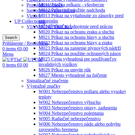
M011 Značka príkazu - všeobecne
Poznámkové bloky
M012 Príkaz na použitie nadchodu
Samoprepisovacie tlačivá
M013 Príkaz na vytiahnutie zo zásuvky pred
Vizitky
otvorením
UP Collectionsk
M014 Príkaz na odpojenie pred prácou
VIANOČNÉ TRIČKÁ
M020 Príkaz na ochranu zraku a sluchu
M021 Príkaz na ochranu hlavy a sluchu
Search
M022 Príkaz na ochranu hlavy a zraku
Prihlásenie / Registrácia
M023 Príkaz na zaistenie plynových nádrží
0
items
€
0,00
M024 Príkaz na použitie ochranných pásov
Menu
M025 Cesta vyhradená pre používateľov
invalidných vozíkov
0
items
€
0,00
M026 Príkaz na umytie rúk
M027 Miesto vyhradené na fajčenie
Signalizačné značenie
Výstražné značky
W001 Nebezpečenstvo požiaru alebo vysokej
teploty
W002 Nebezpečenstvo výbuchu
W003 Nebezpečenstvo otravy, zadusenia
W004 Nebezpečenstvo poleptania
W005 Radiačné nebezpečenstvo
W006 Nebezpečenstvo pádu alebo pohybu
zaveseného bremena
W007 Nebezpečenstvo pohybujúcich sa