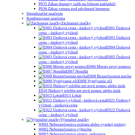
P035 Zákaz dopravy osôb na čelnom nakladači
P036 Zákaz vstupu pod zdvihnuté bremeno
Signalizačné značenie
Kombinované značenia
Záchranné značky
E001 Úniková
cesta – únikový východ
E003 Úniková
cesta – únikový východ
E004 Úniková
cesta – únikový východ
E005 Ůniková
cesta – únikový východ
E006 Miesto prvej pomoci
E007 Nosidlá
E008 Bezpečnostná sprcha
E009 Vymývanie očí
E010 Núdzový telefón pre prvú pomoc alebo únik
E015 Lekár
E021 Únikový
východ – úniková cesta
E022 Úniková
cesta – únikový východ
Výstražné značky
W001 Nebezpečenstvo požiaru alebo vysokej teploty
W002 Nebezpečenstvo výbuchu
W003 Nebezpečenstvo otravy, zadusenia