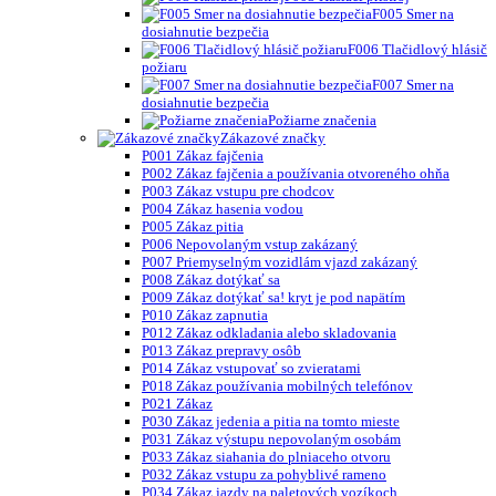
F005 Smer na
dosiahnutie bezpečia
F006 Tlačidlový hlásič
požiaru
F007 Smer na
dosiahnutie bezpečia
Požiarne značenia
Zákazové značky
P001 Zákaz fajčenia
P002 Zákaz fajčenia a používania otvoreného ohňa
P003 Zákaz vstupu pre chodcov
P004 Zákaz hasenia vodou
P005 Zákaz pitia
P006 Nepovolaným vstup zakázaný
P007 Priemyselným vozidlám vjazd zakázaný
P008 Zákaz dotýkať sa
P009 Zákaz dotýkať sa! kryt je pod napätím
P010 Zákaz zapnutia
P012 Zákaz odkladania alebo skladovania
P013 Zákaz prepravy osôb
P014 Zákaz vstupovať so zvieratami
P018 Zákaz používania mobilných telefónov
P021 Zákaz
P030 Zákaz jedenia a pitia na tomto mieste
P031 Zákaz výstupu nepovolaným osobám
P033 Zákaz siahania do plniaceho otvoru
P032 Zákaz vstupu za pohyblivé rameno
P034 Zákaz jazdy na paletových vozíkoch