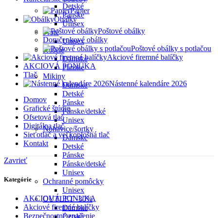
Detské
Papier
Pánske
Obálky
Unisex
Poštové obálky
Froté
Doručenkové obálky
Unisex
Poštové obálky s potlačou
Košele
Akciové firemné balíčky
Dámske
AKCIOVÁ PONUKA
Pánske
Tlač
Mikiny
Nástenné kalendáre 2026
Dámske
Detské
Domov
Pánske
Grafické štúdio
Pánske/detské
Ofsetová tlač
Unisex
Digitálna tlač
Nohavice/šortky
Sieťotlač a veľkoplošná tlač
Dámske
Kontakt
Detské
Pánske
Zavrieť
Pánske/detské
Unisex
Kategórie
Ochranné pomôcky
Unisex
AKCIOVÁ PONUKA
OUTLET -30%
Akciové firemné balíčky
Dámske
Bezpečnostné značenie
Detské