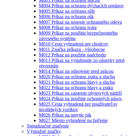
M003 Príkaz na ochranu sluchu
M004 Príkaz na ochranu dýchacích orgánov
M005 Príkaz na ochranu nôh
M006 Príkaz na ochranu rúk
M007 Príkaz na nosenie ochranného odevu
M008 Príkaz na ochranu tváre
M009 Príkaz na použitie bezpečnostného
závesného systému
M010 Cesta vyhradená pre chodcov
M011 Značka príkazu - všeobecne
M012 Príkaz na použitie nadchodu
M013 Príkaz na vytiahnutie zo zásuvky pred
otvorením
M014 Príkaz na odpojenie pred prácou
M020 Príkaz na ochranu zraku a sluchu
M021 Príkaz na ochranu hlavy a sluchu
M022 Príkaz na ochranu hlavy a zraku
M023 Príkaz na zaistenie plynových nádrží
M024 Príkaz na použitie ochranných pásov
M025 Cesta vyhradená pre používateľov
invalidných vozíkov
M026 Príkaz na umytie rúk
M027 Miesto vyhradené na fajčenie
Signalizačné značenie
Výstražné značky