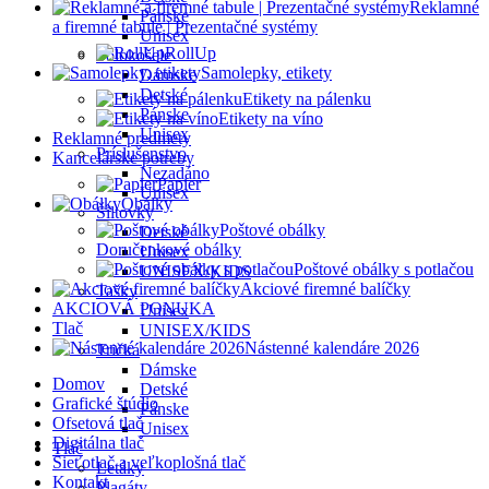
Reklamné
Pánske
a firemné tabule | Prezentačné systémy
Unisex
RollUp
Polokošele
Samolepky, etikety
Dámske
Detské
Etikety na pálenku
Pánske
Etikety na víno
Unisex
Reklamné predmety
Príslušenstvo
Kancelárske potreby
Nezadáno
Papier
Unisex
Obálky
Šiltovky
Poštové obálky
Detské
Doručenkové obálky
Unisex
Poštové obálky s potlačou
UNISEX/KIDS
Akciové firemné balíčky
Tašky
AKCIOVÁ PONUKA
Unisex
Tlač
UNISEX/KIDS
Nástenné kalendáre 2026
Tričká
Dámske
Domov
Detské
Grafické štúdio
Pánske
Ofsetová tlač
Unisex
Digitálna tlač
Tlač
Sieťotlač a veľkoplošná tlač
Letáky
Kontakt
Plagáty