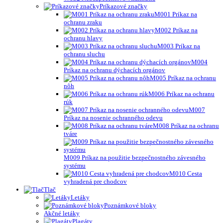
Príkazové značky
M001 Príkaz na
ochranu zraku
M002 Príkaz na
ochranu hlavy
M003 Príkaz na
ochranu sluchu
M004
Príkaz na ochranu dýchacích orgánov
M005 Príkaz na ochranu
nôh
M006 Príkaz na ochranu
rúk
M007
Príkaz na nosenie ochranného odevu
M008 Príkaz na ochranu
tváre
M009 Príkaz na použitie bezpečnostného závesného
systému
M010 Cesta
vyhradená pre chodcov
Tlač
Letáky
Poznámkové bloky
Akčné letáky
Plagáty