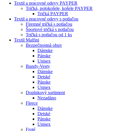
Textil a pracovné odevy PAYPER
Tričká, polokošele, košele PAYPER
Tričká PAYPER
Textil a pracovné odevy s potlačou
Firemné tričká s potlačou
Športové tričká s potlačou
Tričká s potlačou od 1 ks
Textil Malfini
Bezpečnostná obuv
Dámske
Pánske
Unisex
Bundy-Vesty
Dámske
Detské
Pánske
Unisex
Doplnkový sortiment
Nezadáno
Fleece
Dámske
Detské
Pánske
Unisex
Froté