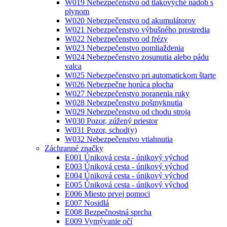
W019 Nebezpečenstvo od tlakovýché nádob s
plynom
W020 Nebezpečenstvo od akumulátorov
W021 Nebezpečenstvo výbušného prostredia
W022 Nebezpečenstvo od frézy
W023 Nebezpečenstvo pomliaždenia
W024 Nebezpečenstvo zosunutia alebo pádu
valca
W025 Nebezpečenstvo pri automatickom štarte
W026 Nebezpečne horúca plocha
W027 Nebezpečenstvo poranenia ruky
W028 Nebezpečenstvo pošmyknutia
W029 Nebezpečenstvo od chodu stroja
W030 Pozor, zúžený priestor
W031 Pozor, schod(y)
W032 Nebezpečenstvo vtiahnutia
Záchranné značky
E001 Úniková cesta - únikový východ
E003 Úniková cesta - únikový východ
E004 Úniková cesta - únikový východ
E005 Ůniková cesta - únikový východ
E006 Miesto prvej pomoci
E007 Nosidlá
E008 Bezpečnostná sprcha
E009 Vymývanie očí