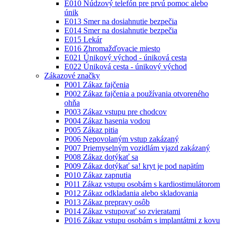
E010 Núdzový telefón pre prvú pomoc alebo
únik
E013 Smer na dosiahnutie bezpečia
E014 Smer na dosiahnutie bezpečia
E015 Lekár
E016 Zhromažďovacie miesto
E021 Únikový východ - úniková cesta
E022 Úniková cesta - únikový východ
Zákazové značky
P001 Zákaz fajčenia
P002 Zákaz fajčenia a používania otvoreného
ohňa
P003 Zákaz vstupu pre chodcov
P004 Zákaz hasenia vodou
P005 Zákaz pitia
P006 Nepovolaným vstup zakázaný
P007 Priemyselným vozidlám vjazd zakázaný
P008 Zákaz dotýkať sa
P009 Zákaz dotýkať sa! kryt je pod napätím
P010 Zákaz zapnutia
P011 Zákaz vstupu osobám s kardiostimulátorom
P012 Zákaz odkladania alebo skladovania
P013 Zákaz prepravy osôb
P014 Zákaz vstupovať so zvieratami
P016 Zákaz vstupu osobám s implantátmi z kovu