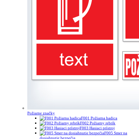
Požiarne značky
F001 Požiarna hadica
F002 Požiarny rebrík
F003 Hasiaci prístroj
F005 Smer na
dosiahnutie bezpečia