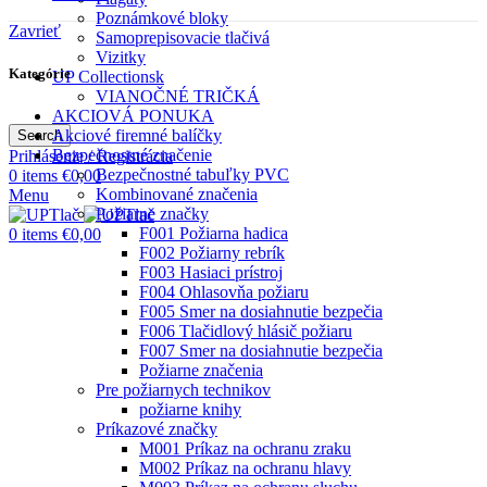
Poznámkové bloky
Zavrieť
Samoprepisovacie tlačivá
Vizitky
Kategórie
UP Collectionsk
VIANOČNÉ TRIČKÁ
AKCIOVÁ PONUKA
Akciové firemné balíčky
Search
Bezpečnostné značenie
Prihlásenie / Registrácia
Bezpečnostné tabuľky PVC
0
items
€
0,00
Kombinované značenia
Menu
Požiarne značky
F001 Požiarna hadica
0
items
€
0,00
F002 Požiarny rebrík
F003 Hasiaci prístroj
F004 Ohlasovňa požiaru
F005 Smer na dosiahnutie bezpečia
F006 Tlačidlový hlásič požiaru
F007 Smer na dosiahnutie bezpečia
Požiarne značenia
Pre požiarnych technikov
požiarne knihy
Príkazové značky
M001 Príkaz na ochranu zraku
M002 Príkaz na ochranu hlavy