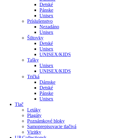
Detské
Pánske
Unisex
Príslušenstvo
Nezadáno
Unisex
Šiltovky
Detské
Unisex
UNISEX/KIDS
Tašky
Unisex
UNISEX/KIDS
Tričká
Dámske
Detské
Pánske
Unisex
Tlač
Letáky
Plagáty
Poznámkové bloky
Samoprepisovacie tlačivá
Vizitky
UP Collectionsk