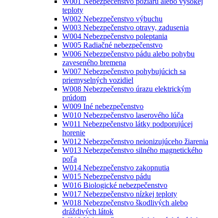
W001 Nebezpečenstvo požiaru alebo vysokej
teploty
W002 Nebezpečenstvo výbuchu
W003 Nebezpečenstvo otravy, zadusenia
W004 Nebezpečenstvo poleptania
W005 Radiačné nebezpečenstvo
W006 Nebezpečenstvo pádu alebo pohybu
zaveseného bremena
W007 Nebezpečenstvo pohybujúcich sa
priemyselných vozidiel
W008 Nebezpečenstvo úrazu elektrickým
prúdom
W009 Iné nebezpečenstvo
W010 Nebezpečenstvo laserového lúča
W011 Nebezpečenstvo látky podporujúcej
horenie
W012 Nebezpečenstvo neionizujúceho žiarenia
W013 Nebezpečenstvo silného magnetického
poľa
W014 Nebezpečenstvo zakopnutia
W015 Nebezpečenstvo pádu
W016 Biologické nebezpečenstvo
W017 Nebezpečenstvo nízkej teploty
W018 Nebezpečenstvo škodlivých alebo
dráždivých látok