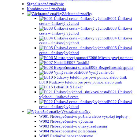
Signalizačné značenie
Kombinované značenia
Záchranné značky
E001 Úniková
cesta – únikový východ
E003 Úniková
cesta – únikový východ
E004 Úniková
cesta – únikový východ
E005 Ůniková
cesta – únikový východ
E006 Miesto prvej pomoci
E007 Nosidlá
E008 Bezpečnostná sprcha
E009 Vymývanie očí
E010 Núdzový telefón pre prvú pomoc alebo únik
E015 Lekár
E021 Únikový
východ – úniková cesta
E022 Úniková
cesta – únikový východ
Výstražné značky
W001 Nebezpečenstvo požiaru alebo vysokej teploty
W002 Nebezpečenstvo výbuchu
W003 Nebezpečenstvo otravy, zadusenia
W004 Nebezpečenstvo poleptania
W005 Radiačné nebezpečenstvo