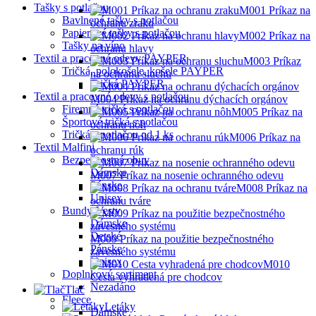
Tašky s potlačou
M001 Príkaz na
Bavlnené tašky s potlačou
ochranu zraku
Papierové tašky s potlačou
M002 Príkaz na
Tašky na víno
ochranu hlavy
Textil a pracovné odevy PAYPER
M003 Príkaz
Tričká, polokošele, košele PAYPER
na ochranu sluchu
Tričká PAYPER
Textil a pracovné odevy s potlačou
M004 Príkaz na ochranu dýchacích orgánov
Firemné tričká s potlačou
M005 Príkaz na
Športové tričká s potlačou
ochranu nôh
Tričká s potlačou od 1 ks
M006 Príkaz na
Textil Malfini
ochranu rúk
Bezpečnostná obuv
Dámske
M007 Príkaz na nosenie ochranného odevu
Pánske
M008 Príkaz na
Unisex
ochranu tváre
Bundy-Vesty
Dámske
Detské
M009 Príkaz na použitie bezpečnostného
Pánske
závesného systému
Unisex
M010
Doplnkový sortiment
Cesta vyhradená pre chodcov
Nezadáno
Tlač
Fleece
Letáky
Dámske