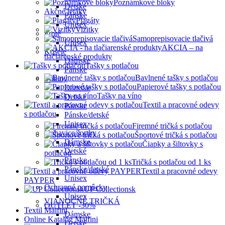
Poznámkové bloky
Detské
Akčné letáky
Pánske
Plagáty
Unisex
Vizitky
Froté
Samoprepisovacie tlačivá
Unisex
AKCIA – na
Košele
tlačiarenské produkty
Dámske
Tašky s potlačou
Pánske
Bavlnené tašky s potlačou
Mikiny
Papierové tašky s potlačou
Dámske
Tašky na víno
Detské
Textil a pracovné odevy
Pánske
s potlačou
Pánske/detské
Unisex
Firemné tričká s potlačou
Nohavice/šortky
Športové tričká s potlačou
Dámske
Čiapky a šiltovky s
Detské
potlačou
Pánske
Tričká s potlačou od 1 ks
Pánske/detské
Textil a pracovné odevy
Unisex
PAYPER
Ochranné pomôcky
UP Collectionsk
Unisex
VIANOČNÉ TRIČKÁ
OUTLET -30%
Textil Malfini
Dámske
Online Katalóg Malfini
Detské