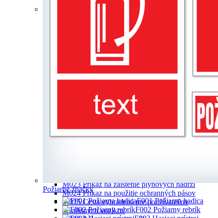
požiarne knihy
Príkazové značky
M001 Príkaz na ochranu zraku
M002 Príkaz na ochranu hlavy
M003 Príkaz na ochranu sluchu
M004 Príkaz na ochranu dýchacích orgánov
M005 Príkaz na ochranu nôh
M006 Príkaz na ochranu rúk
M007 Príkaz na nosenie ochranného odevu
M008 Príkaz na ochranu tváre
M009 Príkaz na použitie bezpečnostného
závesného systému
M010 Cesta vyhradená pre chodcov
M011 Značka príkazu – všeobecne
M012 Príkaz na použitie nadchodu
M013 Príkaz na vytiahnutie zo zásuvky pred
otvorením
M014 Príkaz na odpojenie pred prácou
M020 Príkaz na ochranu zraku a sluchu
M021 Príkaz na ochranu hlavy a sluchu
M022 Príkaz na ochranu hlavy a zraku
M023 Príkaz na zaistenie plynových nádrží
Požiarne značky
M024 Príkaz na použitie ochranných pásov
F001 Požiarna hadica
M025 Cesta vyhradená pre používateľov
F002 Požiarny rebrík
invalidných vozíkov