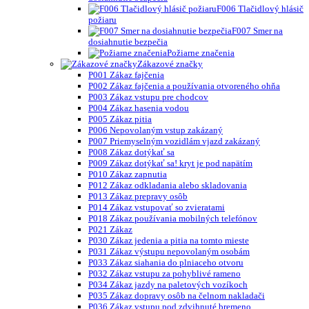
F006 Tlačidlový hlásič
požiaru
F007 Smer na
dosiahnutie bezpečia
Požiarne značenia
Zákazové značky
P001 Zákaz fajčenia
P002 Zákaz fajčenia a používania otvoreného ohňa
P003 Zákaz vstupu pre chodcov
P004 Zákaz hasenia vodou
P005 Zákaz pitia
P006 Nepovolaným vstup zakázaný
P007 Priemyselným vozidlám vjazd zakázaný
P008 Zákaz dotýkať sa
P009 Zákaz dotýkať sa! kryt je pod napätím
P010 Zákaz zapnutia
P012 Zákaz odkladania alebo skladovania
P013 Zákaz prepravy osôb
P014 Zákaz vstupovať so zvieratami
P018 Zákaz používania mobilných telefónov
P021 Zákaz
P030 Zákaz jedenia a pitia na tomto mieste
P031 Zákaz výstupu nepovolaným osobám
P033 Zákaz siahania do plniaceho otvoru
P032 Zákaz vstupu za pohyblivé rameno
P034 Zákaz jazdy na paletových vozíkoch
P035 Zákaz dopravy osôb na čelnom nakladači
P036 Zákaz vstupu pod zdvihnuté bremeno