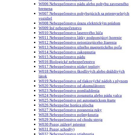
W006 Nebezpečenstvo pádu alebo pohybu zaveseného
bremena
W007 Nebezpečenstvo pohybujúcich sa priemyselných
vozidiel
W008 Nebezpečenstvo úrazu elektrickým prúdom
W009 Iné nebezpečenstvo
W010 Nebezpečenstvo laserového lúča
W011 Nebezpečenstvo látky podporujúcej horenie
W012 Nebezpečenstvo neionizujúceho žiarenia
W013 Nebezpečenstvo silného magnetického poľa
W014 Nebezpečenstvo zakopnutia
W015 Nebezpečenstvo pádu
W016 Biologické nebezpečenstvo
W017 Nebezpečenstvo nízkej teploty
W018 Nebezpečenstvo škodlivých alebo dráždivých
látok
W019 Nebezpečenstvo od tlakovýché nádob s plynom
W020 Nebezpečenstvo od akumulátorov
W023 Nebezpečenstvo pomliaždenia
W024 Nebezpečenstvo zosunutia alebo pádu valca
W025 Nebezpečenstvo pri automatickom štarte
W026 Nebezpečne horúca plocha
W027 Nebezpečenstvo poranenia ruky
W028 Nebezpečenstvo pošmyknutia
W029 Nebezpečenstvo od chodu stroja
W030 Pozor, zúžený priestor
W031 Pozor, schod(y)
W032 Nebezpečenstvo vtiahnutia