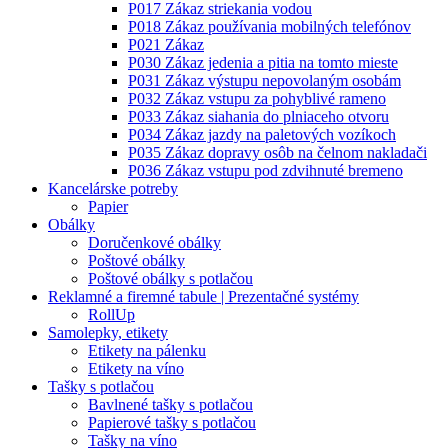
P017 Zákaz striekania vodou
P018 Zákaz používania mobilných telefónov
P021 Zákaz
P030 Zákaz jedenia a pitia na tomto mieste
P031 Zákaz výstupu nepovolaným osobám
P032 Zákaz vstupu za pohyblivé rameno
P033 Zákaz siahania do plniaceho otvoru
P034 Zákaz jazdy na paletových vozíkoch
P035 Zákaz dopravy osôb na čelnom nakladači
P036 Zákaz vstupu pod zdvihnuté bremeno
Kancelárske potreby
Papier
Obálky
Doručenkové obálky
Poštové obálky
Poštové obálky s potlačou
Reklamné a firemné tabule | Prezentačné systémy
RollUp
Samolepky, etikety
Etikety na pálenku
Etikety na víno
Tašky s potlačou
Bavlnené tašky s potlačou
Papierové tašky s potlačou
Tašky na víno