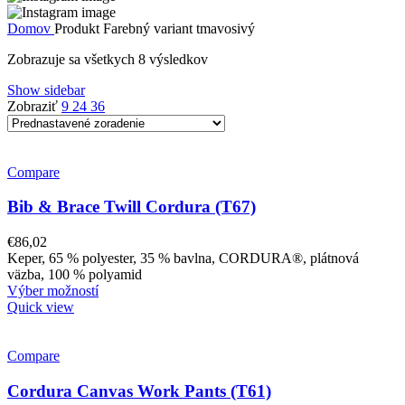
Domov
Produkt Farebný variant
tmavosivý
Zobrazuje sa všetkych 8 výsledkov
Show sidebar
Zobraziť
9
24
36
Compare
Bib & Brace Twill Cordura (T67)
€
86,02
Keper, 65 % polyester, 35 % bavlna, CORDURA®, plátnová
väzba, 100 % polyamid
Výber možností
Quick view
Compare
Cordura Canvas Work Pants (T61)