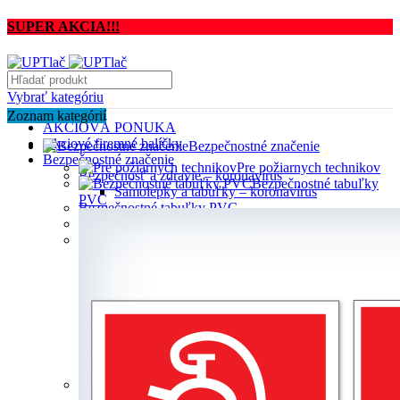
SUPER AKCIA!!!
Vybrať kategóriu
Zoznam kategórií
AKCIOVÁ PONUKA
Akciové firemné balíčky
Bezpečnostné značenie
Bezpečnostné značenie
Pre požiarnych technikov
Bezpečnosť a zdravie – koronavírus
Bezpečnostné tabuľky
Samolepky a tabuľky – koronavírus
PVC
Bezpečnostné tabuľky PVC
Kombinované značenia
Požiarne značky
F001 Požiarna hadica
F002 Požiarny rebrík
F003 Hasiaci prístroj
F004 Ohlasovňa požiaru
F005 Smer na dosiahnutie bezpečia
F006 Tlačidlový hlásič požiaru
F007 Smer na dosiahnutie bezpečia
Požiarne značenia
Pre požiarnych technikov