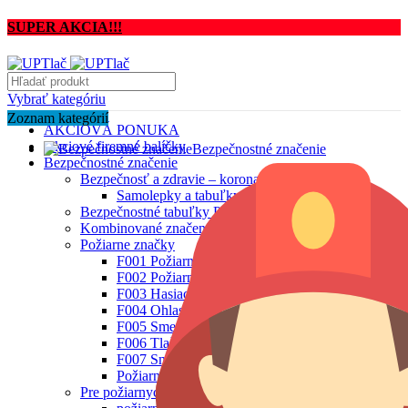
SUPER AKCIA!!!
Vybrať kategóriu
Zoznam kategórií
AKCIOVÁ PONUKA
Akciové firemné balíčky
Bezpečnostné značenie
Bezpečnostné značenie
Bezpečnosť a zdravie – koronavírus
Samolepky a tabuľky – koronavírus
Bezpečnostné tabuľky PVC
Kombinované značenia
Požiarne značky
F001 Požiarna hadica
F002 Požiarny rebrík
F003 Hasiaci prístroj
F004 Ohlasovňa požiaru
F005 Smer na dosiahnutie bezpečia
F006 Tlačidlový hlásič požiaru
F007 Smer na dosiahnutie bezpečia
Požiarne značenia
Pre požiarnych technikov