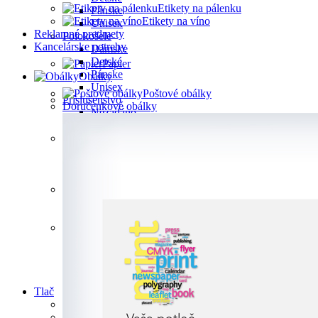
Etikety na pálenku
Pánske
Etikety na víno
Unisex
Reklamné predmety
Polokošele
Kancelárske potreby
Dámske
Detské
Papier
Pánske
Obálky
Unisex
Poštové obálky
Príslušenstvo
Doručenkové obálky
Nezadáno
Unisex
Šiltovky
Detské
Unisex
UNISEX/KIDS
Tašky
Unisex
UNISEX/KIDS
Tričká
Dámske
Detské
Pánske
Unisex
Tlač
Letáky
Plagáty