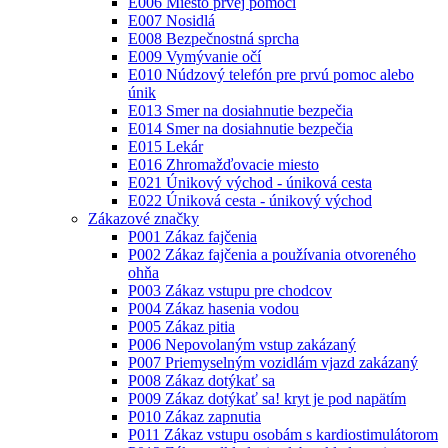
E006 Miesto prvej pomoci
E007 Nosidlá
E008 Bezpečnostná sprcha
E009 Vymývanie očí
E010 Núdzový telefón pre prvú pomoc alebo
únik
E013 Smer na dosiahnutie bezpečia
E014 Smer na dosiahnutie bezpečia
E015 Lekár
E016 Zhromažďovacie miesto
E021 Únikový východ - úniková cesta
E022 Úniková cesta - únikový východ
Zákazové značky
P001 Zákaz fajčenia
P002 Zákaz fajčenia a používania otvoreného
ohňa
P003 Zákaz vstupu pre chodcov
P004 Zákaz hasenia vodou
P005 Zákaz pitia
P006 Nepovolaným vstup zakázaný
P007 Priemyselným vozidlám vjazd zakázaný
P008 Zákaz dotýkať sa
P009 Zákaz dotýkať sa! kryt je pod napätím
P010 Zákaz zapnutia
P011 Zákaz vstupu osobám s kardiostimulátorom