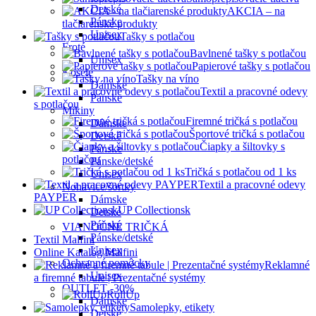
Detské
AKCIA – na
Pánske
tlačiarenské produkty
Unisex
Tašky s potlačou
Froté
Bavlnené tašky s potlačou
Unisex
Papierové tašky s potlačou
Košele
Tašky na víno
Dámske
Textil a pracovné odevy
Pánske
s potlačou
Mikiny
Firemné tričká s potlačou
Dámske
Športové tričká s potlačou
Detské
Čiapky a šiltovky s
Pánske
potlačou
Pánske/detské
Tričká s potlačou od 1 ks
Unisex
Textil a pracovné odevy
Nohavice/šortky
PAYPER
Dámske
UP Collectionsk
Detské
Pánske
VIANOČNÉ TRIČKÁ
Pánske/detské
Textil Malfini
Unisex
Online Katalóg Malfini
Ochranné pomôcky
Reklamné
Unisex
a firemné tabule | Prezentačné systémy
OUTLET -30%
RollUp
Dámske
Samolepky, etikety
Detské