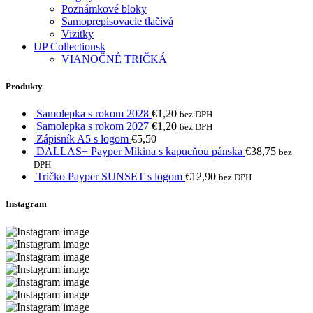
Poznámkové bloky
Samoprepisovacie tlačivá
Vizitky
UP Collectionsk
VIANOČNÉ TRIČKÁ
Produkty
Samolepka s rokom 2028
€
1,20
bez DPH
Samolepka s rokom 2027
€
1,20
bez DPH
Zápisník A5 s logom
€
5,50
DALLAS+ Payper Mikina s kapucňou pánska
€
38,75
bez
DPH
Tričko Payper SUNSET s logom
€
12,90
bez DPH
Instagram