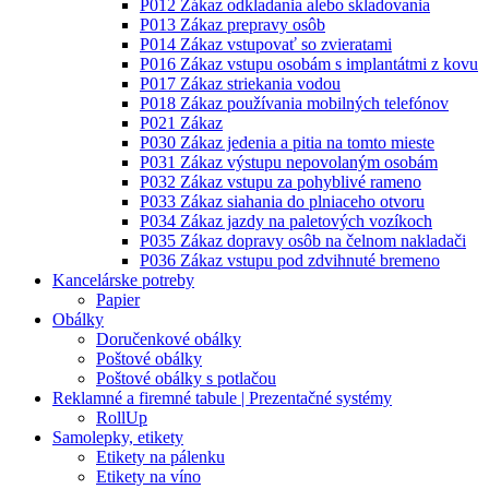
P012 Zákaz odkladania alebo skladovania
P013 Zákaz prepravy osôb
P014 Zákaz vstupovať so zvieratami
P016 Zákaz vstupu osobám s implantátmi z kovu
P017 Zákaz striekania vodou
P018 Zákaz používania mobilných telefónov
P021 Zákaz
P030 Zákaz jedenia a pitia na tomto mieste
P031 Zákaz výstupu nepovolaným osobám
P032 Zákaz vstupu za pohyblivé rameno
P033 Zákaz siahania do plniaceho otvoru
P034 Zákaz jazdy na paletových vozíkoch
P035 Zákaz dopravy osôb na čelnom nakladači
P036 Zákaz vstupu pod zdvihnuté bremeno
Kancelárske potreby
Papier
Obálky
Doručenkové obálky
Poštové obálky
Poštové obálky s potlačou
Reklamné a firemné tabule | Prezentačné systémy
RollUp
Samolepky, etikety
Etikety na pálenku
Etikety na víno