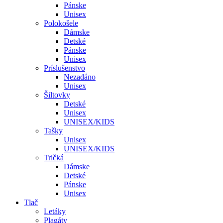
Pánske
Unisex
Polokošele
Dámske
Detské
Pánske
Unisex
Príslušenstvo
Nezadáno
Unisex
Šiltovky
Detské
Unisex
UNISEX/KIDS
Tašky
Unisex
UNISEX/KIDS
Tričká
Dámske
Detské
Pánske
Unisex
Tlač
Letáky
Plagáty