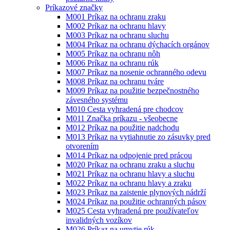
Príkazové značky
M001 Príkaz na ochranu zraku
M002 Príkaz na ochranu hlavy
M003 Príkaz na ochranu sluchu
M004 Príkaz na ochranu dýchacích orgánov
M005 Príkaz na ochranu nôh
M006 Príkaz na ochranu rúk
M007 Príkaz na nosenie ochranného odevu
M008 Príkaz na ochranu tváre
M009 Príkaz na použitie bezpečnostného
závesného systému
M010 Cesta vyhradená pre chodcov
M011 Značka príkazu - všeobecne
M012 Príkaz na použitie nadchodu
M013 Príkaz na vytiahnutie zo zásuvky pred
otvorením
M014 Príkaz na odpojenie pred prácou
M020 Príkaz na ochranu zraku a sluchu
M021 Príkaz na ochranu hlavy a sluchu
M022 Príkaz na ochranu hlavy a zraku
M023 Príkaz na zaistenie plynových nádrží
M024 Príkaz na použitie ochranných pásov
M025 Cesta vyhradená pre používateľov
invalidných vozíkov
M026 Príkaz na umytie rúk