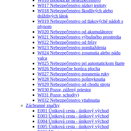
W016 Biologické nebezpečenstvo
W017 Nebezpečenstvo nízkej teploty
W018 Nebezpečenstvo škodlivých alebo
dráždivých látok
W019 Nebezpečenstvo od tlakovýché nádob s
plynom
W020 Nebezpečenstvo od akumulátorov
W021 Nebezpečenstvo výbušného prostredia
W022 Nebezpečenstvo od frézy
W023 Nebezpečenstvo pomliaždenia
W024 Nebezpečenstvo zosunutia alebo pádu
valca
W025 Nebezpečenstvo pri automatickom štarte
W026 Nebezpečne horúca plocha
W027 Nebezpečenstvo poranenia ruky
W028 Nebezpečenstvo pošmyknutia
W029 Nebezpečenstvo od chodu stroja
W030 Pozor, zúžený priestor
W031 Pozor, schod(y)
W032 Nebezpečenstvo vtiahnutia
Záchranné značky
E001 Úniková cesta - únikový východ
E003 Úniková cesta - únikový východ
E004 Úniková cesta - únikový východ
E005 Ůniková cesta - únikový východ