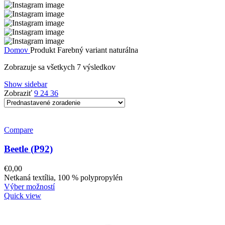
Domov
Produkt Farebný variant
naturálna
Zobrazuje sa všetkych 7 výsledkov
Show sidebar
Zobraziť
9
24
36
Compare
Beetle (P92)
€
0,00
Netkaná textília, 100 % polypropylén
Výber možností
Quick view