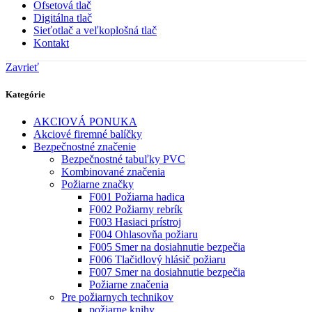
Ofsetová tlač
Digitálna tlač
Sieťotlač a veľkoplošná tlač
Kontakt
Zavrieť
Kategórie
AKCIOVÁ PONUKA
Akciové firemné balíčky
Bezpečnostné značenie
Bezpečnostné tabuľky PVC
Kombinované značenia
Požiarne značky
F001 Požiarna hadica
F002 Požiarny rebrík
F003 Hasiaci prístroj
F004 Ohlasovňa požiaru
F005 Smer na dosiahnutie bezpečia
F006 Tlačidlový hlásič požiaru
F007 Smer na dosiahnutie bezpečia
Požiarne značenia
Pre požiarnych technikov
požiarne knihy