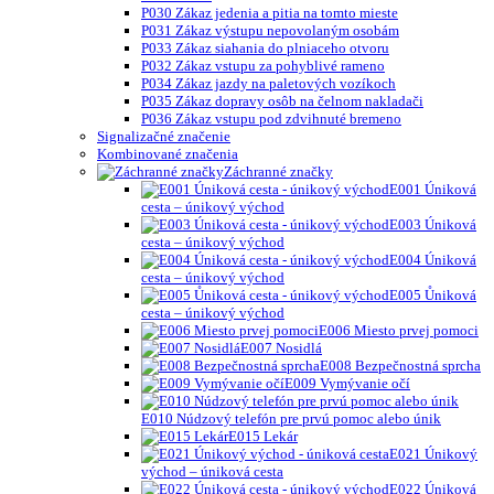
P030 Zákaz jedenia a pitia na tomto mieste
P031 Zákaz výstupu nepovolaným osobám
P033 Zákaz siahania do plniaceho otvoru
P032 Zákaz vstupu za pohyblivé rameno
P034 Zákaz jazdy na paletových vozíkoch
P035 Zákaz dopravy osôb na čelnom nakladači
P036 Zákaz vstupu pod zdvihnuté bremeno
Signalizačné značenie
Kombinované značenia
Záchranné značky
E001 Úniková
cesta – únikový východ
E003 Úniková
cesta – únikový východ
E004 Úniková
cesta – únikový východ
E005 Ůniková
cesta – únikový východ
E006 Miesto prvej pomoci
E007 Nosidlá
E008 Bezpečnostná sprcha
E009 Vymývanie očí
E010 Núdzový telefón pre prvú pomoc alebo únik
E015 Lekár
E021 Únikový
východ – úniková cesta
E022 Úniková