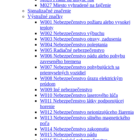
M027 Miesto vyhradené na fajčenie
Signalizačné značenie
Výstražné značky
W001 Nebezpečenstvo požiaru alebo vysokej
teploty
W002 Nebezpečenstvo výbuchu
W003 Nebezpečenstvo otravy, zadusenia
W004 Nebezpečenstvo poleptania
W005 Radiačné nebezpečenstvo
W006 Nebezpečenstvo pádu alebo pohybu
zaveseného bremena
W007 Nebezpečenstvo pohybujúcich sa
priemyselných vozidiel
W008 Nebezpečenstvo úrazu elektrickým
prúdom
W009 Iné nebezpečenstvo
W010 Nebezpečenstvo laserového lúča
W011 Nebezpečenstvo látky podporujúcej
horenie
W012 Nebezpečenstvo neionizujúceho žiarenia
W013 Nebezpečenstvo silného magnetického
poľa
W014 Nebezpečenstvo zakopnutia
W015 Nebezpečenstvo pádu