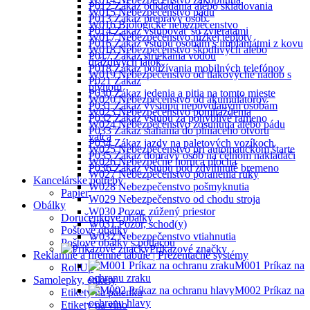
P012 Zákaz odkladania alebo skladovania
W015 Nebezpečenstvo pádu
P013 Zákaz prepravy osôb
W016 Biologické nebezpečenstvo
P014 Zákaz vstupovať so zvieratami
W017 Nebezpečenstvo nízkej teploty
P016 Zákaz vstupu osobám s implantátmi z kovu
W018 Nebezpečenstvo škodlivých alebo
P017 Zákaz striekania vodou
dráždivých látok
P018 Zákaz používania mobilných telefónov
W019 Nebezpečenstvo od tlakovýché nádob s
P021 Zákaz
plynom
P030 Zákaz jedenia a pitia na tomto mieste
W020 Nebezpečenstvo od akumulátorov
P031 Zákaz výstupu nepovolaným osobám
W023 Nebezpečenstvo pomliaždenia
P032 Zákaz vstupu za pohyblivé rameno
W024 Nebezpečenstvo zosunutia alebo pádu
P033 Zákaz siahania do plniaceho otvoru
valca
P034 Zákaz jazdy na paletových vozíkoch
W025 Nebezpečenstvo pri automatickom štarte
P035 Zákaz dopravy osôb na čelnom nakladači
W026 Nebezpečne horúca plocha
P036 Zákaz vstupu pod zdvihnuté bremeno
W027 Nebezpečenstvo poranenia ruky
Kancelárske potreby
W028 Nebezpečenstvo pošmyknutia
Papier
W029 Nebezpečenstvo od chodu stroja
Obálky
W030 Pozor, zúžený priestor
Doručenkové obálky
W031 Pozor, schod(y)
Poštové obálky
W032 Nebezpečenstvo vtiahnutia
Poštové obálky s potlačou
Príkazové značky
Reklamné a firemné tabule | Prezentačné systémy
M001 Príkaz na
RollUp
ochranu zraku
Samolepky, etikety
M002 Príkaz na
Etikety na pálenku
ochranu hlavy
Etikety na víno