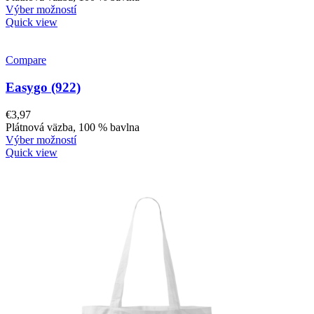
Výber možností
Quick view
Compare
Easygo (922)
€
3,97
Plátnová väzba, 100 % bavlna
Výber možností
Quick view