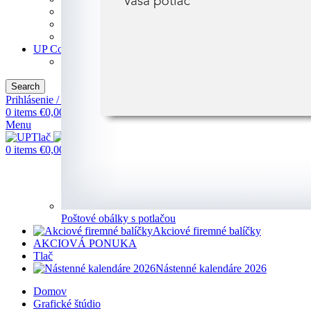
Poznámkové bloky
Samoprepisovacie tlačivá
Vizitky
UP Collectionsk
VIANOČNÉ TRIČKÁ
Search
Prihlásenie / Registrácia
0
items
€
0,00
Menu
0
items
€
0,00
Poštové obálky s potlačou
Akciové firemné balíčky
AKCIOVÁ PONUKA
Tlač
Nástenné kalendáre 2026
Domov
Grafické štúdio