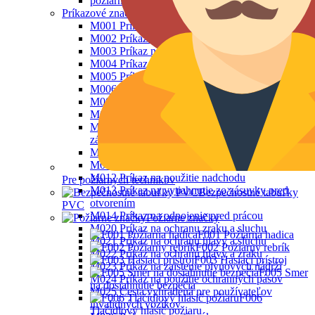
požiarne knihy
Príkazové značky
M001 Príkaz na ochranu zraku
M002 Príkaz na ochranu hlavy
M003 Príkaz na ochranu sluchu
M004 Príkaz na ochranu dýchacích orgánov
M005 Príkaz na ochranu nôh
M006 Príkaz na ochranu rúk
M007 Príkaz na nosenie ochranného odevu
M008 Príkaz na ochranu tváre
M009 Príkaz na použitie bezpečnostného
závesného systému
M010 Cesta vyhradená pre chodcov
M011 Značka príkazu – všeobecne
M012 Príkaz na použitie nadchodu
Pre požiarnych technikov
M013 Príkaz na vytiahnutie zo zásuvky pred
Bezpečnostné tabuľky
otvorením
PVC
M014 Príkaz na odpojenie pred prácou
Požiarne značky
M020 Príkaz na ochranu zraku a sluchu
F001 Požiarna hadica
M021 Príkaz na ochranu hlavy a sluchu
F002 Požiarny rebrík
M022 Príkaz na ochranu hlavy a zraku
F003 Hasiaci prístroj
M023 Príkaz na zaistenie plynových nádrží
F005 Smer
M024 Príkaz na použitie ochranných pásov
na dosiahnutie bezpečia
M025 Cesta vyhradená pre používateľov
F006
invalidných vozíkov
Tlačidlový hlásič požiaru