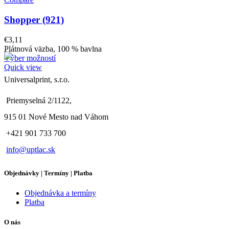
Shopper (921)
€
3,11
Plátnová väzba, 100 % bavlna
Výber možností
Quick view
Universalprint, s.r.o.
Priemyselná 2/1122,
915 01 Nové Mesto nad Váhom
+421 901 733 700
info@uptlac.sk
Objednávky | Termíny | Platba
Objednávka a termíny
Platba
O nás