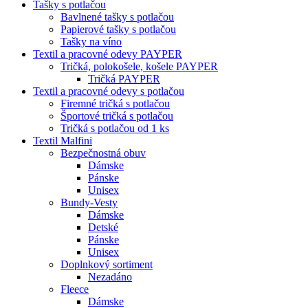
Tašky s potlačou
Bavlnené tašky s potlačou
Papierové tašky s potlačou
Tašky na víno
Textil a pracovné odevy PAYPER
Tričká, polokošele, košele PAYPER
Tričká PAYPER
Textil a pracovné odevy s potlačou
Firemné tričká s potlačou
Športové tričká s potlačou
Tričká s potlačou od 1 ks
Textil Malfini
Bezpečnostná obuv
Dámske
Pánske
Unisex
Bundy-Vesty
Dámske
Detské
Pánske
Unisex
Doplnkový sortiment
Nezadáno
Fleece
Dámske