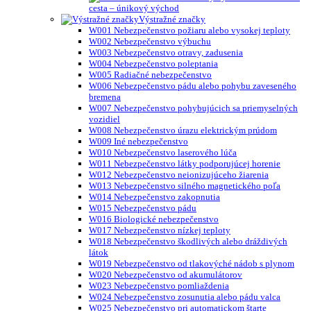
cesta – únikový východ
Výstražné značky
W001 Nebezpečenstvo požiaru alebo vysokej teploty
W002 Nebezpečenstvo výbuchu
W003 Nebezpečenstvo otravy, zadusenia
W004 Nebezpečenstvo poleptania
W005 Radiačné nebezpečenstvo
W006 Nebezpečenstvo pádu alebo pohybu zaveseného
bremena
W007 Nebezpečenstvo pohybujúcich sa priemyselných
vozidiel
W008 Nebezpečenstvo úrazu elektrickým prúdom
W009 Iné nebezpečenstvo
W010 Nebezpečenstvo laserového lúča
W011 Nebezpečenstvo látky podporujúcej horenie
W012 Nebezpečenstvo neionizujúceho žiarenia
W013 Nebezpečenstvo silného magnetického poľa
W014 Nebezpečenstvo zakopnutia
W015 Nebezpečenstvo pádu
W016 Biologické nebezpečenstvo
W017 Nebezpečenstvo nízkej teploty
W018 Nebezpečenstvo škodlivých alebo dráždivých
látok
W019 Nebezpečenstvo od tlakovýché nádob s plynom
W020 Nebezpečenstvo od akumulátorov
W023 Nebezpečenstvo pomliaždenia
W024 Nebezpečenstvo zosunutia alebo pádu valca
W025 Nebezpečenstvo pri automatickom štarte