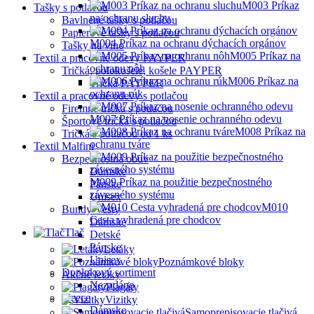
M003 Príkaz
Tašky s potlačou
na ochranu sluchu
Bavlnené tašky s potlačou
Papierové tašky s potlačou
M004 Príkaz na ochranu dýchacích orgánov
Tašky na víno
M005 Príkaz na
Textil a pracovné odevy PAYPER
ochranu nôh
Tričká, polokošele, košele PAYPER
M006 Príkaz na
Tričká PAYPER
ochranu rúk
Textil a pracovné odevy s potlačou
Firemné tričká s potlačou
M007 Príkaz na nosenie ochranného odevu
Športové tričká s potlačou
M008 Príkaz na
Tričká s potlačou od 1 ks
ochranu tváre
Textil Malfini
Bezpečnostná obuv
Dámske
M009 Príkaz na použitie bezpečnostného
Pánske
závesného systému
Unisex
M010
Bundy-Vesty
Cesta vyhradená pre chodcov
Dámske
Tlač
Detské
Pánske
Letáky
Unisex
Poznámkové bloky
Doplnkový sortiment
Akčné letáky
Nezadáno
Plagáty
Fleece
Vizitky
Dámske
Samoprepisovacie tlačivá