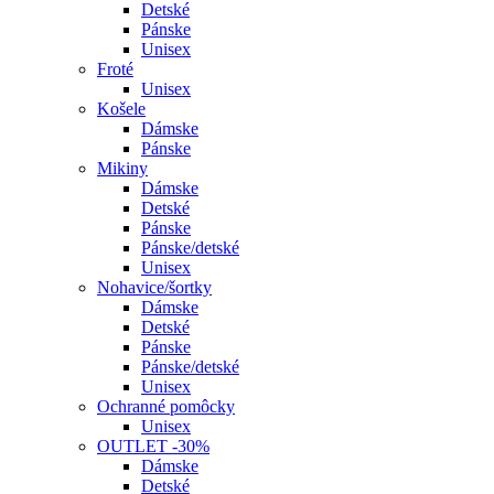
Detské
Pánske
Unisex
Froté
Unisex
Košele
Dámske
Pánske
Mikiny
Dámske
Detské
Pánske
Pánske/detské
Unisex
Nohavice/šortky
Dámske
Detské
Pánske
Pánske/detské
Unisex
Ochranné pomôcky
Unisex
OUTLET -30%
Dámske
Detské