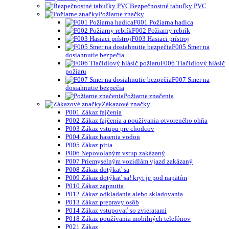
Bezpečnostné tabuľky PVC
Požiarne značky
F001 Požiarna hadica
F002 Požiarny rebrík
F003 Hasiaci prístroj
F005 Smer na
dosiahnutie bezpečia
F006 Tlačidlový hlásič
požiaru
F007 Smer na
dosiahnutie bezpečia
Požiarne značenia
Zákazové značky
P001 Zákaz fajčenia
P002 Zákaz fajčenia a používania otvoreného ohňa
P003 Zákaz vstupu pre chodcov
P004 Zákaz hasenia vodou
P005 Zákaz pitia
P006 Nepovolaným vstup zakázaný
P007 Priemyselným vozidlám vjazd zakázaný
P008 Zákaz dotýkať sa
P009 Zákaz dotýkať sa! kryt je pod napätím
P010 Zákaz zapnutia
P012 Zákaz odkladania alebo skladovania
P013 Zákaz prepravy osôb
P014 Zákaz vstupovať so zvieratami
P018 Zákaz používania mobilných telefónov
P021 Zákaz