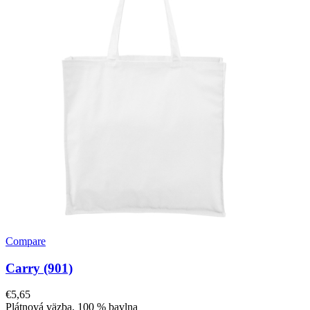
Compare
Carry (901)
€
5,65
Plátnová väzba, 100 % bavlna