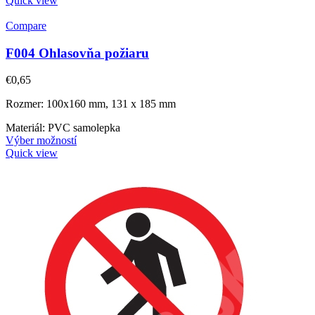
Quick view
Compare
F004 Ohlasovňa požiaru
€
0,65
Rozmer: 100x160 mm, 131 x 185 mm
Materiál: PVC samolepka
Výber možností
Quick view