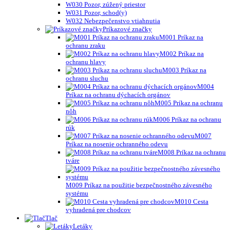
W030 Pozor, zúžený priestor
W031 Pozor, schod(y)
W032 Nebezpečenstvo vtiahnutia
Príkazové značky
M001 Príkaz na
ochranu zraku
M002 Príkaz na
ochranu hlavy
M003 Príkaz na
ochranu sluchu
M004
Príkaz na ochranu dýchacích orgánov
M005 Príkaz na ochranu
nôh
M006 Príkaz na ochranu
rúk
M007
Príkaz na nosenie ochranného odevu
M008 Príkaz na ochranu
tváre
M009 Príkaz na použitie bezpečnostného závesného
systému
M010 Cesta
vyhradená pre chodcov
Tlač
Letáky