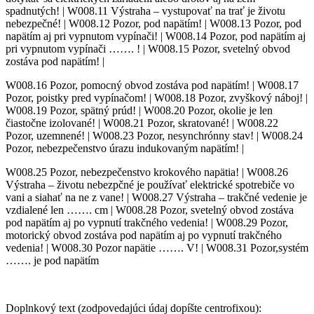
spadnutých! | W008.11 Výstraha – vystupovať na trať je životu
nebezpečné! | W008.12 Pozor, pod napätím! | W008.13 Pozor, pod
napätím aj pri vypnutom vypínači! | W008.14 Pozor, pod napätím aj
pri vypnutom vypínači ……. ! | W008.15 Pozor, svetelný obvod
zostáva pod napätím! |
W008.16 Pozor, pomocný obvod zostáva pod napätím! | W008.17
Pozor, poistky pred vypínačom! | W008.18 Pozor, zvyškový náboj! |
W008.19 Pozor, spätný prúd! | W008.20 Pozor, okolie je len
čiastočne izolované! | W008.21 Pozor, skratované! | W008.22
Pozor, uzemnené! | W008.23 Pozor, nesynchrónny stav! | W008.24
Pozor, nebezpečenstvo úrazu indukovaným napätím! |
W008.25 Pozor, nebezpečenstvo krokového napätia! | W008.26
Výstraha – životu nebezpčné je používať elektrické spotrebiče vo
vani a siahať na ne z vane! | W008.27 Výstraha – trakčné vedenie je
vzdialené len ……. cm | W008.28 Pozor, svetelný obvod zostáva
pod napätím aj po vypnutí trakčného vedenia! | W008.29 Pozor,
motorický obvod zostáva pod napätím aj po vypnutí trakčného
vedenia! | W008.30 Pozor napätie ……. V! | W008.31 Pozor,systém
……. je pod napätím
Doplnkový text (zodpovedajúci údaj dopíšte centrofixou):