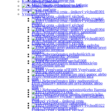
M026 Príkaz na umytie rúk
Kombinované značenia
M027 Miesto vyhradené na fajčenie
Záchranné značky
Signalizačné značenie
E001
Výstražné značky
Úniková cesta – únikový východ
W001 Nebezpečenstvo požiaru alebo vysokej
E003
teploty
Úniková cesta – únikový východ
W002 Nebezpečenstvo výbuchu
E004
W003 Nebezpečenstvo otravy, zadusenia
Úniková cesta – únikový východ
W004 Nebezpečenstvo poleptania
E005
W005 Radiačné nebezpečenstvo
Ůniková cesta – únikový východ
W006 Nebezpečenstvo pádu alebo pohybu
E006 Miesto prvej
zaveseného bremena
pomoci
W007 Nebezpečenstvo pohybujúcich sa
E007 Nosidlá
priemyselných vozidiel
E008
W008 Nebezpečenstvo úrazu elektrickým
Bezpečnostná sprcha
prúdom
E009 Vymývanie očí
W009 Iné nebezpečenstvo
W010 Nebezpečenstvo laserového lúča
W011 Nebezpečenstvo látky podporujúcej
E010 Núdzový telefón pre prvú pomoc alebo
horenie
únik
W012 Nebezpečenstvo neionizujúceho žiarenia
E015 Lekár
W013 Nebezpečenstvo silného magnetického
E021
poľa
Únikový východ – úniková cesta
W014 Nebezpečenstvo zakopnutia
E022
W015 Nebezpečenstvo pádu
Úniková cesta – únikový východ