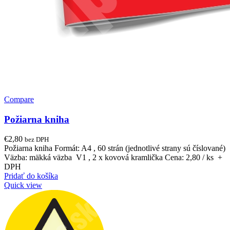
Compare
Požiarna kniha
€
2,80
bez DPH
Požiarna kniha Formát: A4 , 60 strán (jednotlivé strany sú číslované)
Väzba: mäkká väzba V1 , 2 x kovová kramlička Cena: 2,80 / ks +
DPH
Pridať do košíka
Quick view