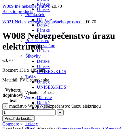
Pánske
W009 Iné nebezpečenstvo
€
0,70
Unisex
Back to products
Polokošele
Dámske
W021 Nebezpečenstvo výbušného prostredia
€
0,70
Detské
Pánske
W008 Nebezpečenstvo úrazu
Unisex
Príslušenstvo
elektrinou
Nezadáno
Unisex
Šiltovky
€
0,70
Detské
Unisex
Rozmer: 131 x 185 mm
UNISEX/KIDS
Tašky
Materiál: PVC samolepka
Unisex
UNISEX/KIDS
Vyberte
Tričká
doplnkový
Dámske
Vymazať
text
Detské
množstvo W008 Nebezpečenstvo úrazu elektrinou
Pánske
Unisex
Tlač
Pridať do košíka
Letáky
Compare
Plagáty