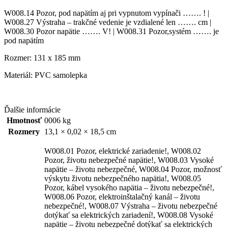
W008.14 Pozor, pod napätím aj pri vypnutom vypínači ……. ! |
W008.27 Výstraha – trakčné vedenie je vzdialené len ……. cm |
W008.30 Pozor napätie ……. V! | W008.31 Pozor,systém ……. je
pod napätím
Rozmer: 131 x 185 mm
Materiál: PVC samolepka
Ďalšie informácie
Hmotnosť
0006 kg
Rozmery
13,1 × 0,02 × 18,5 cm
W008.01 Pozor, elektrické zariadenie!, W008.02
Pozor, životu nebezpečné napätie!, W008.03 Vysoké
napätie – životu nebezpečné, W008.04 Pozor, možnosť
výskytu životu nebezpečného napätia!, W008.05
Pozor, kábel vysokého napätia – životu nebezpečné!,
W008.06 Pozor, elektroinštalačný kanál – životu
nebezpečné!, W008.07 Výstraha – životu nebezpečné
dotýkať sa elektrických zariadení!, W008.08 Vysoké
napätie – životu nebezpečné dotýkať sa elektrických