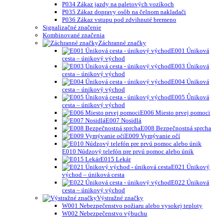
P034 Zákaz jazdy na paletových vozíkoch
P035 Zákaz dopravy osôb na čelnom nakladači
P036 Zákaz vstupu pod zdvihnuté bremeno
Signalizačné značenie
Kombinované značenia
Záchranné značky
E001 Úniková
cesta – únikový východ
E003 Úniková
cesta – únikový východ
E004 Úniková
cesta – únikový východ
E005 Ůniková
cesta – únikový východ
E006 Miesto prvej pomoci
E007 Nosidlá
E008 Bezpečnostná sprcha
E009 Vymývanie očí
E010 Núdzový telefón pre prvú pomoc alebo únik
E015 Lekár
E021 Únikový
východ – úniková cesta
E022 Úniková
cesta – únikový východ
Výstražné značky
W001 Nebezpečenstvo požiaru alebo vysokej teploty
W002 Nebezpečenstvo výbuchu