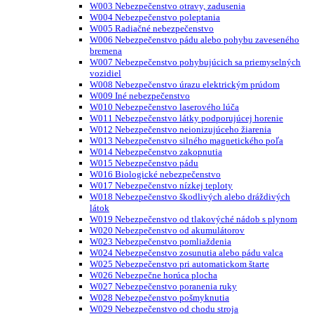
W003 Nebezpečenstvo otravy, zadusenia
W004 Nebezpečenstvo poleptania
W005 Radiačné nebezpečenstvo
W006 Nebezpečenstvo pádu alebo pohybu zaveseného
bremena
W007 Nebezpečenstvo pohybujúcich sa priemyselných
vozidiel
W008 Nebezpečenstvo úrazu elektrickým prúdom
W009 Iné nebezpečenstvo
W010 Nebezpečenstvo laserového lúča
W011 Nebezpečenstvo látky podporujúcej horenie
W012 Nebezpečenstvo neionizujúceho žiarenia
W013 Nebezpečenstvo silného magnetického poľa
W014 Nebezpečenstvo zakopnutia
W015 Nebezpečenstvo pádu
W016 Biologické nebezpečenstvo
W017 Nebezpečenstvo nízkej teploty
W018 Nebezpečenstvo škodlivých alebo dráždivých
látok
W019 Nebezpečenstvo od tlakovýché nádob s plynom
W020 Nebezpečenstvo od akumulátorov
W023 Nebezpečenstvo pomliaždenia
W024 Nebezpečenstvo zosunutia alebo pádu valca
W025 Nebezpečenstvo pri automatickom štarte
W026 Nebezpečne horúca plocha
W027 Nebezpečenstvo poranenia ruky
W028 Nebezpečenstvo pošmyknutia
W029 Nebezpečenstvo od chodu stroja