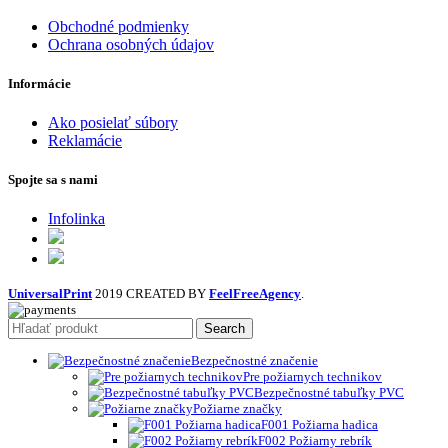
Obchodné podmienky
Ochrana osobných údajov
Informácie
Ako posielať súbory
Reklamácie
Spojte sa s nami
Infolinka
UniversalPrint
2019 CREATED BY
FeelFreeAgency
.
Search
Bezpečnostné značenie
Pre požiarnych technikov
Bezpečnostné tabuľky PVC
Požiarne značky
F001 Požiarna hadica
F002 Požiarny rebrík