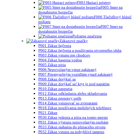
F003 Hasiaci prístroj
F005 Smer na
dosiahnutie bezpečia
F006 Tlačidlový hlásič
požiaru
F007 Smer na
dosiahnutie bezpečia
Požiarne značenia
Zákazové značky
P001 Zákaz fajčenia
P002 Zákaz fajčenia a používania otvoreného ohňa
P003 Zákaz vstupu pre chodcov
P004 Zákaz hasenia vodou
P005 Zákaz pitia
P006 Nepovolaným vstup zakázaný
P007 Priemyselným vozidlám vjazd zakázaný
P008 Zákaz dotýkať sa
P009 Zákaz dotýkať sa! kryt je pod napätím
P010 Zákaz zapnutia
P012 Zákaz odkladania alebo skladovania
P013 Zákaz prepravy osôb
P014 Zákaz vstupovať so zvieratami
P018 Zákaz používania mobilných telefónov
P021 Zákaz
P030 Zákaz jedenia a pitia na tomto mieste
P031 Zákaz výstupu nepovolaným osobám
P033 Zákaz siahania do plniaceho otvoru
P032 Zákaz vstupu za pohyblivé rameno