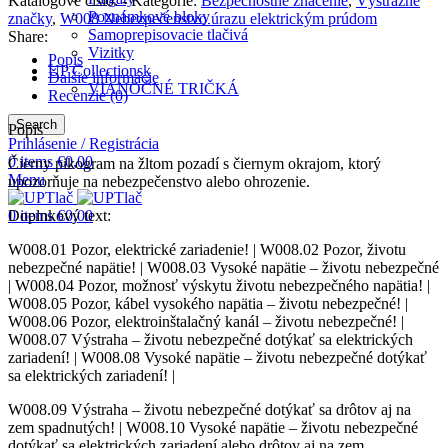
Katalógové číslo:
-
Kategórie:
Bezpečnostné značenie
,
Výstražné
Poznámkové bloky
značky
,
W008 Nebezpečenstvo úrazu elektrickým prúdom
Samoprepisovacie tlačivá
Share:
Vizitky
Popis
UP Collectionsk
Ďalšie informácie
VIANOČNÉ TRIČKÁ
Recenzie (0)
Search
Popis
Prihlásenie / Registrácia
0
items
€
0,00
Čierny pikogram na žltom pozadí s čiernym okrajom, ktorý
Menu
upozorňuje na nebezpečenstvo alebo ohrozenie.
0
items
€
0,00
Doplnkový text:
W008.01 Pozor, elektrické zariadenie! | W008.02 Pozor, životu
nebezpečné napätie! | W008.03 Vysoké napätie – životu nebezpečné
| W008.04 Pozor, možnosť výskytu životu nebezpečného napätia! |
W008.05 Pozor, kábel vysokého napätia – životu nebezpečné! |
W008.06 Pozor, elektroinštalačný kanál – životu nebezpečné! |
W008.07 Výstraha – životu nebezpečné dotýkať sa elektrických
zariadení! | W008.08 Vysoké napätie – životu nebezpečné dotýkať
sa elektrických zariadení! |
W008.09 Výstraha – životu nebezpečné dotýkať sa drôtov aj na
zem spadnutých! | W008.10 Vysoké napätie – životu nebezpečné
dotýkať sa elektrických zariadení alebo drôtov aj na zem