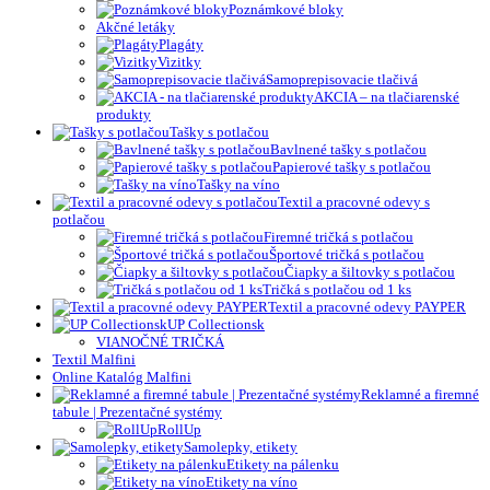
Poznámkové bloky
Akčné letáky
Plagáty
Vizitky
Samoprepisovacie tlačivá
AKCIA – na tlačiarenské
produkty
Tašky s potlačou
Bavlnené tašky s potlačou
Papierové tašky s potlačou
Tašky na víno
Textil a pracovné odevy s
potlačou
Firemné tričká s potlačou
Športové tričká s potlačou
Čiapky a šiltovky s potlačou
Tričká s potlačou od 1 ks
Textil a pracovné odevy PAYPER
UP Collectionsk
VIANOČNÉ TRIČKÁ
Textil Malfini
Online Katalóg Malfini
Reklamné a firemné
tabule | Prezentačné systémy
RollUp
Samolepky, etikety
Etikety na pálenku
Etikety na víno