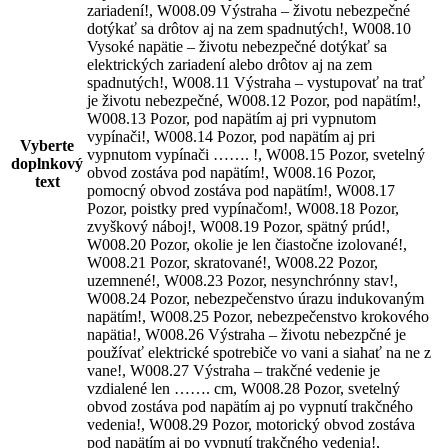
zariadení!, W008.09 Výstraha – životu nebezpečné
dotýkať sa drôtov aj na zem spadnutých!, W008.10
Vysoké napätie – životu nebezpečné dotýkať sa
elektrických zariadení alebo drôtov aj na zem
spadnutých!, W008.11 Výstraha – vystupovať na trať
je životu nebezpečné, W008.12 Pozor, pod napätím!,
W008.13 Pozor, pod napätím aj pri vypnutom
vypínači!, W008.14 Pozor, pod napätím aj pri
Vyberte
vypnutom vypínači ……. !, W008.15 Pozor, svetelný
doplnkový
obvod zostáva pod napätím!, W008.16 Pozor,
text
pomocný obvod zostáva pod napätím!, W008.17
Pozor, poistky pred vypínačom!, W008.18 Pozor,
zvyškový náboj!, W008.19 Pozor, spätný prúd!,
W008.20 Pozor, okolie je len čiastočne izolované!,
W008.21 Pozor, skratované!, W008.22 Pozor,
uzemnené!, W008.23 Pozor, nesynchrónny stav!,
W008.24 Pozor, nebezpečenstvo úrazu indukovaným
napätím!, W008.25 Pozor, nebezpečenstvo krokového
napätia!, W008.26 Výstraha – životu nebezpčné je
používať elektrické spotrebiče vo vani a siahať na ne z
vane!, W008.27 Výstraha – trakčné vedenie je
vzdialené len ……. cm, W008.28 Pozor, svetelný
obvod zostáva pod napätím aj po vypnutí trakčného
vedenia!, W008.29 Pozor, motorický obvod zostáva
pod napätím aj po vypnutí trakčného vedenia!,