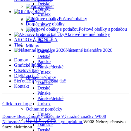
Detské
Papier
Pánske
Obálky
Unisex
Poštové obálky
Froté
Doručenkové obálky
Unisex
Poštové obálky s potlačou
Košele
Akciové firemné balíčky
Dámske
AKCIOVÁ PONUKA
Pánske
Tlač
Mikiny
Nástenné kalendáre 2026
Dámske
Detské
Domov
Pánske
Grafické štúdio
Pánske/detské
Ofsetová tlač
Unisex
Digitálna tlač
Nohavice/šortky
Sieťotlač a veľkoplošná tlač
Dámske
Kontakt
Detské
Pánske
Pánske/detské
Click to enlarge
Unisex
Ochranné pomôcky
Unisex
Domov
Bezpečnostné značenie
Výstražné značky
W008
OUTLET -30%
Nebezpečenstvo úrazu elektrickým prúdom
W008 Nebezpečenstvo
Dámske
úrazu elektrinou
Detské