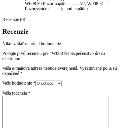
W008.30 Pozor napätie ……. V!, W008.31
Pozor,systém ……. je pod napätím
Recenzie (0)
Recenzie
Nikto zatiaľ nepridal hodnotenie.
Pridajte prvú recenziu pre “W008 Nebezpečenstvo úrazu
elektrinou”
Vaša e-mailová adresa nebude zverejnená.
Vyžadované polia sú
označené
*
Vaše hodnotenie
*
Vaša recenzia
*