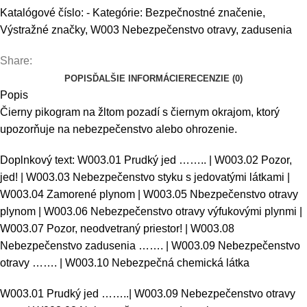
Katalógové číslo:
-
Kategórie:
Bezpečnostné značenie
,
Výstražné značky
,
W003 Nebezpečenstvo otravy, zadusenia
Share:
POPIS
ĎALŠIE INFORMÁCIE
RECENZIE (0)
Popis
Čierny pikogram na žltom pozadí s čiernym okrajom, ktorý
upozorňuje na nebezpečenstvo alebo ohrozenie.
Doplnkový text: W003.01 Prudký jed …….. | W003.02 Pozor,
jed! | W003.03 Nebezpečenstvo styku s jedovatými látkami |
W003.04 Zamorené plynom | W003.05 Nbezpečenstvo otravy
plynom | W003.06 Nebezpečenstvo otravy výfukovými plynmi |
W003.07 Pozor, neodvetraný priestor! | W003.08
Nebezpečenstvo zadusenia ……. | W003.09 Nebezpečenstvo
otravy ……. | W003.10 Nebezpečná chemická látka
W003.01 Prudký jed ……..| W003.09 Nebezpečenstvo otravy