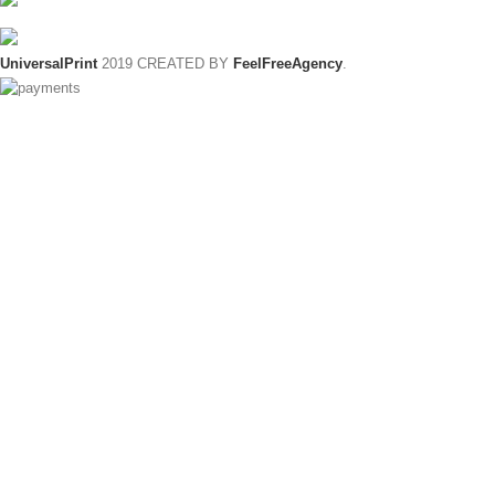
UniversalPrint
2019 CREATED BY
FeelFreeAgency
.
y