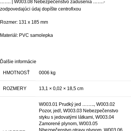
……. | W003.08 Nebezpečenstvo zadusenia …….-
zodpovedajúci údaj dopíšte centrofixou
Rozmer: 131 x 185 mm
Materiál: PVC samolepka
Ďalšie informácie
HMOTNOSŤ
0006 kg
ROZMERY
13,1 × 0,02 × 18,5 cm
W003.01 Prudký jed …….., W003.02
Pozor, jed!, W003.03 Nebezpečenstvo
styku s jedovatými látkami, W003.04
Zamorené plynom, W003.05
Nbezpečenstvo otravy plynom, W003.06