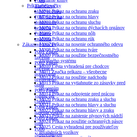
požiarne knihy
dosiahnutie
Príkazové značky
bezpečia
M001 Príkaz na ochranu zraku
F006
M002 Príkaz na ochranu hlavy
Tlačidlový
M003 Príkaz na ochranu sluchu
hlásič požiaru
M004 Príkaz na ochranu dýchacích orgánov
F007 Smer na
M005 Príkaz na ochranu nôh
dosiahnutie
M006 Príkaz na ochranu rúk
bezpečia
M007 Príkaz na nosenie ochranného odevu
Požiarne
M008 Príkaz na ochranu tváre
značenia
M009 Príkaz na použitie bezpečnostného
Zákazové značky
závesného systému
P001 Zákaz
M010 Cesta vyhradená pre chodcov
fajčenia
M011 Značka príkazu – všeobecne
P002 Zákaz
M012 Príkaz na použitie nadchodu
fajčenia a
M013 Príkaz na vytiahnutie zo zásuvky pred
používania
otvorením
otvoreného
M014 Príkaz na odpojenie pred prácou
ohňa
M020 Príkaz na ochranu zraku a sluchu
P003 Zákaz
M021 Príkaz na ochranu hlavy a sluchu
vstupu pre
M022 Príkaz na ochranu hlavy a zraku
chodcov
M023 Príkaz na zaistenie plynových nádrží
P004 Zákaz
M024 Príkaz na použitie ochranných pásov
hasenia vodou
M025 Cesta vyhradená pre používateľov
P005 Zákaz
invalidných vozíkov
pitia