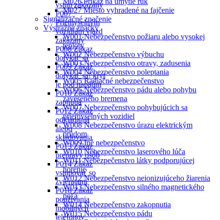
M026 Príkaz na umytie rúk
P006
M027 Miesto vyhradené na fajčenie
Nepovolaným
Signalizačné značenie
vstup zakázaný
Výstražné značky
P007
W001 Nebezpečenstvo požiaru alebo vysokej
Priemyselným
teploty
vozidlám vjazd
W002 Nebezpečenstvo výbuchu
zakázaný
W003 Nebezpečenstvo otravy, zadusenia
P008 Zákaz
W004 Nebezpečenstvo poleptania
dotýkať sa
W005 Radiačné nebezpečenstvo
P009 Zákaz
W006 Nebezpečenstvo pádu alebo pohybu
dotýkať sa! kryt
zaveseného bremena
je pod napätím
W007 Nebezpečenstvo pohybujúcich sa
P010 Zákaz
priemyselných vozidiel
zapnutia
W008 Nebezpečenstvo úrazu elektrickým
P012 Zákaz
prúdom
odkladania
W009 Iné nebezpečenstvo
alebo
W010 Nebezpečenstvo laserového lúča
skladovania
W011 Nebezpečenstvo látky podporujúcej
P013 Zákaz
horenie
prepravy osôb
W012 Nebezpečenstvo neionizujúceho žiarenia
P014 Zákaz
W013 Nebezpečenstvo silného magnetického
vstupovať so
poľa
zvieratami
W014 Nebezpečenstvo zakopnutia
P018 Zákaz
W015 Nebezpečenstvo pádu
používania