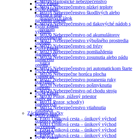
W016 Biologické nebezpečenstvo
mobilných
W017 Nebezpečenstvo nízkej teploty
telefónov
W018 Nebezpečenstvo škodlivých alebo
P021 Zákaz
dráždivých látok
P030 Zákaz
W019 Nebezpečenstvo od tlakovýché nádob s
jedenia a pitia
plynom
na tomto mieste
W020 Nebezpečenstvo od akumulátorov
P031 Zákaz
W021 Nebezpečenstvo výbušného prostredia
výstupu
W022 Nebezpečenstvo od frézy
nepovolaným
W023 Nebezpečenstvo pomliaždenia
osobám
W024 Nebezpečenstvo zosunutia alebo pádu
P033 Zákaz
valca
siahania do
W025 Nebezpečenstvo pri automatickom štarte
plniaceho
W026 Nebezpečne horúca plocha
otvoru
W027 Nebezpečenstvo poranenia ruky
P032 Zákaz
W028 Nebezpečenstvo pošmyknutia
vstupu za
W029 Nebezpečenstvo od chodu stroja
pohyblivé
W030 Pozor, zúžený priestor
rameno
W031 Pozor, schod(y)
P034 Zákaz
W032 Nebezpečenstvo vtiahnutia
jazdy na
Záchranné značky
paletových
E001 Úniková cesta – únikový východ
vozíkoch
E003 Úniková cesta – únikový východ
P035 Zákaz
E004 Úniková cesta – únikový východ
dopravy osôb
E005 Ůniková cesta – únikový východ
na čelnom