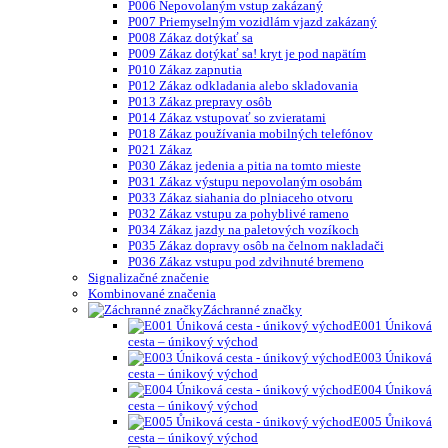
P006 Nepovolaným vstup zakázaný
P007 Priemyselným vozidlám vjazd zakázaný
P008 Zákaz dotýkať sa
P009 Zákaz dotýkať sa! kryt je pod napätím
P010 Zákaz zapnutia
P012 Zákaz odkladania alebo skladovania
P013 Zákaz prepravy osôb
P014 Zákaz vstupovať so zvieratami
P018 Zákaz používania mobilných telefónov
P021 Zákaz
P030 Zákaz jedenia a pitia na tomto mieste
P031 Zákaz výstupu nepovolaným osobám
P033 Zákaz siahania do plniaceho otvoru
P032 Zákaz vstupu za pohyblivé rameno
P034 Zákaz jazdy na paletových vozíkoch
P035 Zákaz dopravy osôb na čelnom nakladači
P036 Zákaz vstupu pod zdvihnuté bremeno
Signalizačné značenie
Kombinované značenia
Záchranné značky
E001 Úniková
cesta – únikový východ
E003 Úniková
cesta – únikový východ
E004 Úniková
cesta – únikový východ
E005 Ůniková
cesta – únikový východ