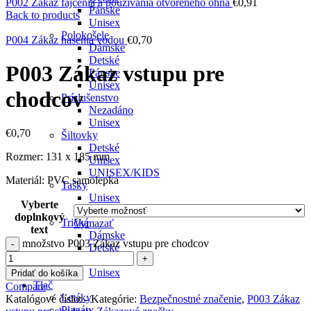
P002 Zákaz fajčenia a používania otvoreného ohňa
€
0,91
Pánske
Back to products
Unisex
Polokošele
P004 Zákaz hasenia vodou
€
0,70
Dámske
Detské
P003 Zákaz vstupu pre
Pánske
Unisex
chodcov
Príslušenstvo
Nezadáno
Unisex
€
0,70
Šiltovky
Detské
Rozmer: 131 x 185 mm
Unisex
UNISEX/KIDS
Materiál: PVC samolepka
Tašky
Unisex
Vyberte
UNISEX/KIDS
doplnkový
Tričká
Vymazať
text
Dámske
množstvo P003 Zákaz vstupu pre chodcov
Detské
Pánske
Unisex
Pridať do košíka
Tlač
Compare
Letáky
Katalógové číslo:
-
Kategórie:
Bezpečnostné značenie
,
P003 Zákaz
Plagáty