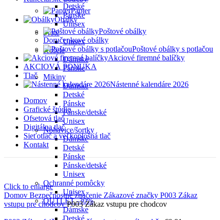
Detské
Papier
Pánske
Obálky
Unisex
Poštové obálky
Froté
Doručenkové obálky
Unisex
Poštové obálky s potlačou
Košele
Akciové firemné balíčky
Dámske
AKCIOVÁ PONUKA
Pánske
Tlač
Mikiny
Nástenné kalendáre 2026
Dámske
Detské
Domov
Pánske
Grafické štúdio
Pánske/detské
Ofsetová tlač
Unisex
Digitálna tlač
Nohavice/šortky
Sieťotlač a veľkoplošná tlač
Dámske
Kontakt
Detské
Pánske
Pánske/detské
Unisex
Ochranné pomôcky
Click to enlarge
Unisex
Domov
Bezpečnostné značenie
Zákazové značky
P003 Zákaz
OUTLET -30%
vstupu pre chodcov
P003 Zákaz vstupu pre chodcov
Dámske
Detské