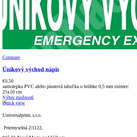
Compare
Únikový východ nápis
€
0,50
samolepka PVC alebo plastová tabuľka o hrúbke 0,5 mm rozmer:
25x10 cm
Výber možností
Quick view
Universalprint, s.r.o.
Priemyselná 2/1122,