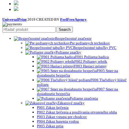
UniversalPrint
2019 CREATED BY
FeelFreeAgency
.
Search
Bezpečnostné značenie
Pre požiarnych technikov
Bezpečnostné tabuľky PVC
Požiarne značky
F001 Požiarna hadica
F002 Požiarny rebrík
F003 Hasiaci prístroj
F005 Smer na
dosiahnutie bezpečia
F006 Tlačidlový hlásič
požiaru
F007 Smer na
dosiahnutie bezpečia
Požiarne značenia
Zákazové značky
P001 Zákaz fajčenia
P002 Zákaz fajčenia a používania otvoreného ohňa
P003 Zákaz vstupu pre chodcov
P004 Zákaz hasenia vodou
P005 Zákaz pitia