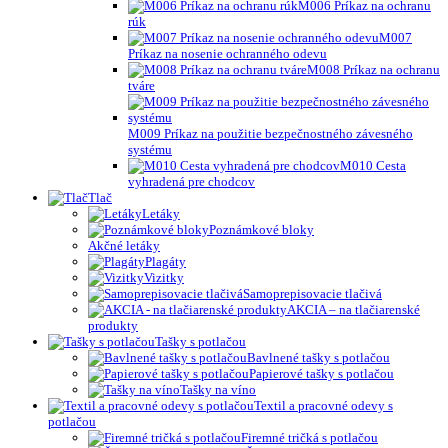
M006 Príkaz na ochranu
rúk
M007
Príkaz na nosenie ochranného odevu
M008 Príkaz na ochranu
tváre
M009 Príkaz na použitie bezpečnostného závesného
systému
M010 Cesta
vyhradená pre chodcov
Tlač
Letáky
Poznámkové bloky
Akčné letáky
Plagáty
Vizitky
Samoprepisovacie tlačivá
AKCIA – na tlačiarenské
produkty
Tašky s potlačou
Bavlnené tašky s potlačou
Papierové tašky s potlačou
Tašky na víno
Textil a pracovné odevy s
potlačou
Firemné tričká s potlačou