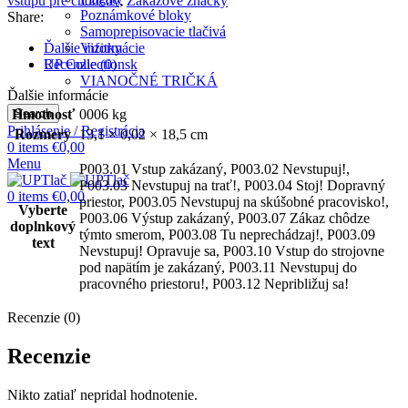
vstupu pre chodcov
,
Zákazové značky
Poznámkové bloky
Share:
Samoprepisovacie tlačivá
Vizitky
Ďalšie informácie
UP Collectionsk
Recenzie (0)
VIANOČNÉ TRIČKÁ
Ďalšie informácie
Search
Hmotnosť
0006 kg
Prihlásenie / Registrácia
Rozmery
13,1 × 0,02 × 18,5 cm
0
items
€
0,00
Menu
P003.01 Vstup zakázaný, P003.02 Nevstupuj!,
P003.03 Nevstupuj na trať!, P003.04 Stoj! Dopravný
0
items
€
0,00
priestor, P003.05 Nevstupuj na skúšobné pracovisko!,
Vyberte
P003.06 Výstup zakázaný, P003.07 Zákaz chôdze
doplnkový
týmto smerom, P003.08 Tu neprechádzaj!, P003.09
text
Nevstupuj! Opravuje sa, P003.10 Vstup do strojovne
pod napätím je zakázaný, P003.11 Nevstupuj do
pracovného priestoru!, P003.12 Nepribližuj sa!
Recenzie (0)
Recenzie
Nikto zatiaľ nepridal hodnotenie.