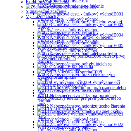
M026 Príkaz na umytie rúk
Kombinované značenia
M027 Miesto vyhradené na fajčenie
Záchranné značky
Signalizačné značenie
E001
Výstražné značky
Úniková cesta – únikový východ
W001 Nebezpečenstvo požiaru alebo vysokej
E003
teploty
Úniková cesta – únikový východ
W002 Nebezpečenstvo výbuchu
E004
W003 Nebezpečenstvo otravy, zadusenia
Úniková cesta – únikový východ
W004 Nebezpečenstvo poleptania
E005
W005 Radiačné nebezpečenstvo
Ůniková cesta – únikový východ
W006 Nebezpečenstvo pádu alebo pohybu
E006 Miesto prvej
zaveseného bremena
pomoci
W007 Nebezpečenstvo pohybujúcich sa
E007 Nosidlá
priemyselných vozidiel
E008
W008 Nebezpečenstvo úrazu elektrickým
Bezpečnostná sprcha
prúdom
E009 Vymývanie očí
W009 Iné nebezpečenstvo
W010 Nebezpečenstvo laserového lúča
W011 Nebezpečenstvo látky podporujúcej
E010 Núdzový telefón pre prvú pomoc alebo
horenie
únik
W012 Nebezpečenstvo neionizujúceho žiarenia
E015 Lekár
W013 Nebezpečenstvo silného magnetického
E021
poľa
Únikový východ – úniková cesta
W014 Nebezpečenstvo zakopnutia
E022
W015 Nebezpečenstvo pádu
Úniková cesta – únikový východ