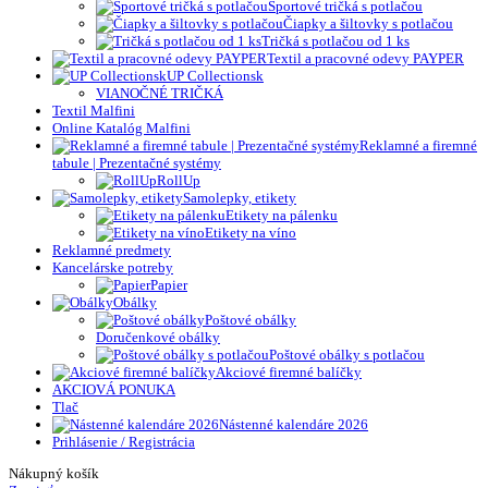
Športové tričká s potlačou
Čiapky a šiltovky s potlačou
Tričká s potlačou od 1 ks
Textil a pracovné odevy PAYPER
UP Collectionsk
VIANOČNÉ TRIČKÁ
Textil Malfini
Online Katalóg Malfini
Reklamné a firemné
tabule | Prezentačné systémy
RollUp
Samolepky, etikety
Etikety na pálenku
Etikety na víno
Reklamné predmety
Kancelárske potreby
Papier
Obálky
Poštové obálky
Doručenkové obálky
Poštové obálky s potlačou
Akciové firemné balíčky
AKCIOVÁ PONUKA
Tlač
Nástenné kalendáre 2026
Prihlásenie / Registrácia
Nákupný košík