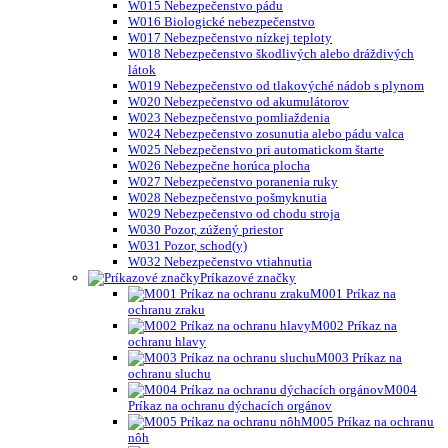
W015 Nebezpečenstvo pádu
W016 Biologické nebezpečenstvo
W017 Nebezpečenstvo nízkej teploty
W018 Nebezpečenstvo škodlivých alebo dráždivých
látok
W019 Nebezpečenstvo od tlakovýché nádob s plynom
W020 Nebezpečenstvo od akumulátorov
W023 Nebezpečenstvo pomliaždenia
W024 Nebezpečenstvo zosunutia alebo pádu valca
W025 Nebezpečenstvo pri automatickom štarte
W026 Nebezpečne horúca plocha
W027 Nebezpečenstvo poranenia ruky
W028 Nebezpečenstvo pošmyknutia
W029 Nebezpečenstvo od chodu stroja
W030 Pozor, zúžený priestor
W031 Pozor, schod(y)
W032 Nebezpečenstvo vtiahnutia
Príkazové značky
M001 Príkaz na
ochranu zraku
M002 Príkaz na
ochranu hlavy
M003 Príkaz na
ochranu sluchu
M004
Príkaz na ochranu dýchacích orgánov
M005 Príkaz na ochranu
nôh