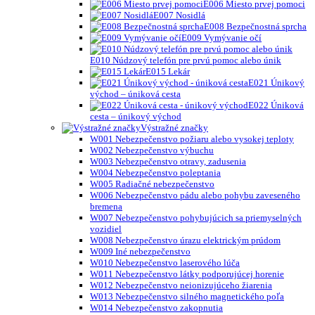
E006 Miesto prvej pomoci
E007 Nosidlá
E008 Bezpečnostná sprcha
E009 Vymývanie očí
E010 Núdzový telefón pre prvú pomoc alebo únik
E015 Lekár
E021 Únikový
východ – úniková cesta
E022 Úniková
cesta – únikový východ
Výstražné značky
W001 Nebezpečenstvo požiaru alebo vysokej teploty
W002 Nebezpečenstvo výbuchu
W003 Nebezpečenstvo otravy, zadusenia
W004 Nebezpečenstvo poleptania
W005 Radiačné nebezpečenstvo
W006 Nebezpečenstvo pádu alebo pohybu zaveseného
bremena
W007 Nebezpečenstvo pohybujúcich sa priemyselných
vozidiel
W008 Nebezpečenstvo úrazu elektrickým prúdom
W009 Iné nebezpečenstvo
W010 Nebezpečenstvo laserového lúča
W011 Nebezpečenstvo látky podporujúcej horenie
W012 Nebezpečenstvo neionizujúceho žiarenia
W013 Nebezpečenstvo silného magnetického poľa
W014 Nebezpečenstvo zakopnutia