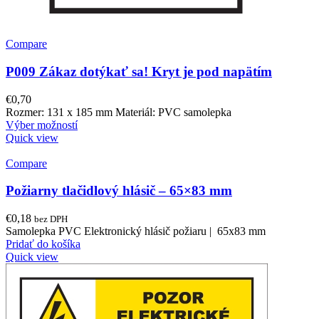
Compare
P009 Zákaz dotýkať sa! Kryt je pod napätím
€
0,70
Rozmer: 131 x 185 mm Materiál: PVC samolepka
Výber možností
Quick view
Compare
Požiarny tlačidlový hlásič – 65×83 mm
€
0,18
bez DPH
Samolepka PVC Elektronický hlásič požiaru | 65x83 mm
Pridať do košíka
Quick view