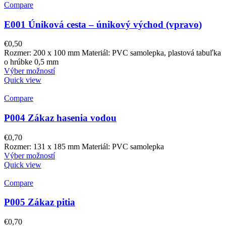
Compare
E001 Úniková cesta – únikový východ (vpravo)
€
0,50
Rozmer: 200 x 100 mm Materiál: PVC samolepka, plastová tabuľka
o hrúbke 0,5 mm
Výber možností
Quick view
Compare
P004 Zákaz hasenia vodou
€
0,70
Rozmer: 131 x 185 mm Materiál: PVC samolepka
Výber možností
Quick view
Compare
P005 Zákaz pitia
€
0,70