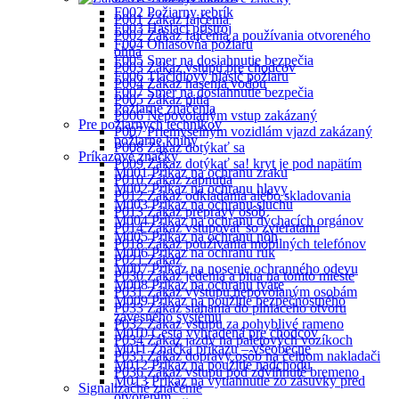
F002 Požiarny rebrík
P001 Zákaz fajčenia
F003 Hasiaci prístroj
P002 Zákaz fajčenia a používania otvoreného
F004 Ohlasovňa požiaru
ohňa
F005 Smer na dosiahnutie bezpečia
P003 Zákaz vstupu pre chodcov
F006 Tlačidlový hlásič požiaru
P004 Zákaz hasenia vodou
F007 Smer na dosiahnutie bezpečia
P005 Zákaz pitia
Požiarne značenia
P006 Nepovolaným vstup zakázaný
Pre požiarnych technikov
P007 Priemyselným vozidlám vjazd zakázaný
požiarne knihy
P008 Zákaz dotýkať sa
Príkazové značky
P009 Zákaz dotýkať sa! kryt je pod napätím
M001 Príkaz na ochranu zraku
P010 Zákaz zapnutia
M002 Príkaz na ochranu hlavy
P012 Zákaz odkladania alebo skladovania
M003 Príkaz na ochranu sluchu
P013 Zákaz prepravy osôb
M004 Príkaz na ochranu dýchacích orgánov
P014 Zákaz vstupovať so zvieratami
M005 Príkaz na ochranu nôh
P018 Zákaz používania mobilných telefónov
M006 Príkaz na ochranu rúk
P021 Zákaz
M007 Príkaz na nosenie ochranného odevu
P030 Zákaz jedenia a pitia na tomto mieste
M008 Príkaz na ochranu tváre
P031 Zákaz výstupu nepovolaným osobám
M009 Príkaz na použitie bezpečnostného
P033 Zákaz siahania do plniaceho otvoru
závesného systému
P032 Zákaz vstupu za pohyblivé rameno
M010 Cesta vyhradená pre chodcov
P034 Zákaz jazdy na paletových vozíkoch
M011 Značka príkazu – všeobecne
P035 Zákaz dopravy osôb na čelnom nakladači
M012 Príkaz na použitie nadchodu
P036 Zákaz vstupu pod zdvihnuté bremeno
M013 Príkaz na vytiahnutie zo zásuvky pred
Signalizačné značenie
otvorením