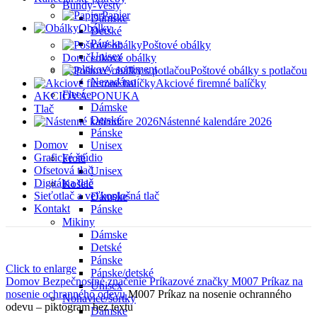
Bundy-Vesty
Papier
Dámske
Obálky
Detské
Pánske
Poštové obálky
Unisex
Doručenkové obálky
Doplnkový sortiment
Poštové obálky s potlačou
Nezadáno
Akciové firemné balíčky
Fleece
AKCIOVÁ PONUKA
Dámske
Tlač
Detské
Nástenné kalendáre 2026
Pánske
Domov
Unisex
Grafické štúdio
Froté
Ofsetová tlač
Unisex
Digitálna tlač
Košele
Sieťotlač a veľkoplošná tlač
Dámske
Kontakt
Pánske
Mikiny
Dámske
Detské
Pánske
Click to enlarge
Pánske/detské
Domov
Bezpečnostné značenie
Príkazové značky
M007 Príkaz na
Unisex
nosenie ochranného odevu
M007 Príkaz na nosenie ochranného
Nohavice/šortky
odevu – piktogram bez textu
Dámske