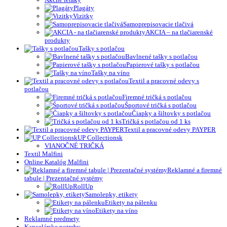
Plagáty
Vizitky
Samoprepisovacie tlačivá
AKCIA – na tlačiarenské
produkty
Tašky s potlačou
Bavlnené tašky s potlačou
Papierové tašky s potlačou
Tašky na víno
Textil a pracovné odevy s
potlačou
Firemné tričká s potlačou
Športové tričká s potlačou
Čiapky a šiltovky s potlačou
Tričká s potlačou od 1 ks
Textil a pracovné odevy PAYPER
UP Collectionsk
VIANOČNÉ TRIČKÁ
Textil Malfini
Online Katalóg Malfini
Reklamné a firemné
tabule | Prezentačné systémy
RollUp
Samolepky, etikety
Etikety na pálenku
Etikety na víno
Reklamné predmety
Kancelárske potreby