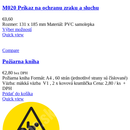
M020 Príkaz na ochranu zraku a sluchu
€
0,60
Rozmer: 131 x 185 mm Materiál: PVC samolepka
Výber možností
Quick view
Compare
Požiarna kniha
€
2,80
bez DPH
Požiarna kniha Formát: A4 , 60 strán (jednotlivé strany sú číslované)
Väzba: mäkká väzba V1 , 2 x kovová kramlička Cena: 2,80 / ks +
DPH
Pridať do košíka
Quick view