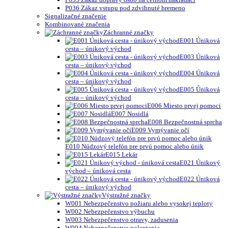
P036 Zákaz vstupu pod zdvihnuté bremeno
Signalizačné značenie
Kombinované značenia
Záchranné značky
E001 Úniková
cesta – únikový východ
E003 Úniková
cesta – únikový východ
E004 Úniková
cesta – únikový východ
E005 Ůniková
cesta – únikový východ
E006 Miesto prvej pomoci
E007 Nosidlá
E008 Bezpečnostná sprcha
E009 Vymývanie očí
E010 Núdzový telefón pre prvú pomoc alebo únik
E015 Lekár
E021 Únikový
východ – úniková cesta
E022 Úniková
cesta – únikový východ
Výstražné značky
W001 Nebezpečenstvo požiaru alebo vysokej teploty
W002 Nebezpečenstvo výbuchu
W003 Nebezpečenstvo otravy, zadusenia
W004 Nebezpečenstvo poleptania