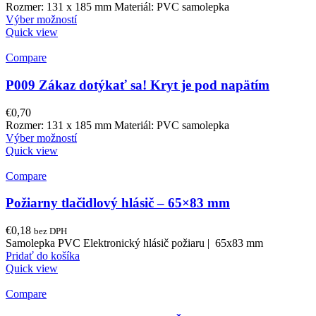
Rozmer: 131 x 185 mm Materiál: PVC samolepka
Výber možností
Quick view
Compare
P009 Zákaz dotýkať sa! Kryt je pod napätím
€
0,70
Rozmer: 131 x 185 mm Materiál: PVC samolepka
Výber možností
Quick view
Compare
Požiarny tlačidlový hlásič – 65×83 mm
€
0,18
bez DPH
Samolepka PVC Elektronický hlásič požiaru | 65x83 mm
Pridať do košíka
Quick view
Compare