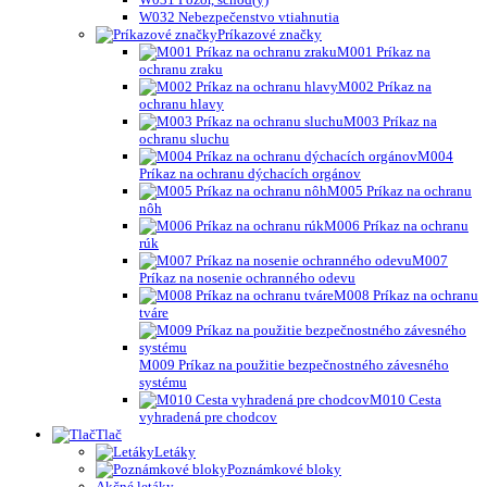
W032 Nebezpečenstvo vtiahnutia
Príkazové značky
M001 Príkaz na
ochranu zraku
M002 Príkaz na
ochranu hlavy
M003 Príkaz na
ochranu sluchu
M004
Príkaz na ochranu dýchacích orgánov
M005 Príkaz na ochranu
nôh
M006 Príkaz na ochranu
rúk
M007
Príkaz na nosenie ochranného odevu
M008 Príkaz na ochranu
tváre
M009 Príkaz na použitie bezpečnostného závesného
systému
M010 Cesta
vyhradená pre chodcov
Tlač
Letáky
Poznámkové bloky
Akčné letáky