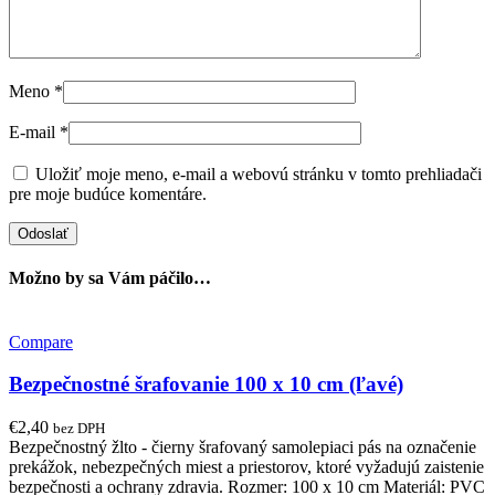
Meno
*
E-mail
*
Uložiť moje meno, e-mail a webovú stránku v tomto prehliadači
pre moje budúce komentáre.
Možno by sa Vám páčilo…
Compare
Bezpečnostné šrafovanie 100 x 10 cm (ľavé)
€
2,40
bez DPH
Bezpečnostný žlto - čierny šrafovaný samolepiaci pás na označenie
prekážok, nebezpečných miest a priestorov, ktoré vyžadujú zaistenie
bezpečnosti a ochrany zdravia. Rozmer: 100 x 10 cm Materiál: PVC