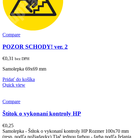
Compare
POZOR SCHODY! ver. 2
€
0,31
bez DPH
Samolepka 69x69 mm
Pridať do košíka
Quick view
Compare
Štítok o vykonaní kontroly HP
€
0,25
Samolepka - Štítok o vykonaní kontroly HP Rozmer 100x70 mm
(resp. podľa požiadavky) Tlač jednou farbou - farba podľa želania