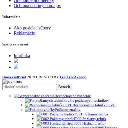
Obchodné podmienky
Ochrana osobných údajov
Informácie
Ako posielať súbory
Reklamácie
Spojte sa s nami
Infolinka
UniversalPrint
2019 CREATED BY
FeelFreeAgency
.
Search
Bezpečnostné značenie
Pre požiarnych technikov
Bezpečnostné tabuľky PVC
Požiarne značky
F001 Požiarna hadica
F002 Požiarny rebrík
F003 Hasiaci prístroj
F005 Smer na