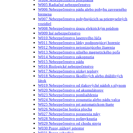
W005 Radiačné nebezpečenstvo
W006 Nebezpečenstvo pádu alebo pohybu zaveseného
bremena
W007 Nebezpečenstvo pohybujúcich sa priemyselných
vozidiel
W008 Nebezpečenstvo úrazu elektrickým prúdom
W009 Iné nebezpečenstvo
W010 Nebezpečenstvo laserového lúča
W011 Nebezpečenstvo látky podporujúcej horenie
W012 Nebezpečenstvo neionizujúceho žiarenia
W013 Nebezpečenstvo silného magnetického poľa
W014 Nebezpečenstvo zakopnutia
W015 Nebezpečenstvo pádu
W016 Biologické nebezpečenstvo
W017 Nebezpečenstvo nízkej teploty
W018 Nebezpečenstvo škodlivých alebo dráždivých
látok
W019 Nebezpečenstvo od tlakovýché nádob s plynom
W020 Nebezpečenstvo od akumulátorov
W023 Nebezpečenstvo pomliaždenia
W024 Nebezpečenstvo zosunutia alebo pádu valca
W025 Nebezpečenstvo pri automatickom štarte
W026 Nebezpečne horúca plocha
W027 Nebezpečenstvo poranenia ruky
W028 Nebezpečenstvo pošmyknutia
W029 Nebezpečenstvo od chodu stroja
W030 Pozor, zúžený priestor
W031 Pozor, schod(y)