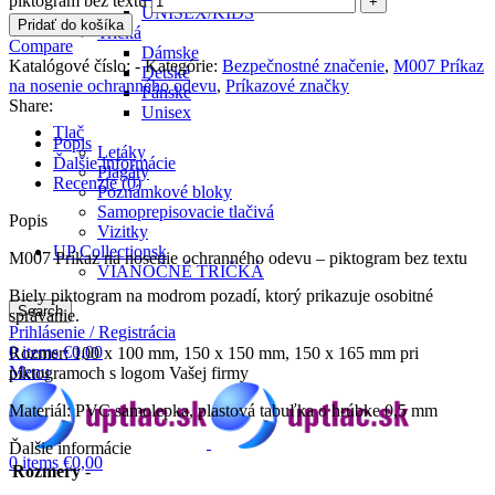
piktogram bez textu
UNISEX/KIDS
Pridať do košíka
Tričká
Compare
Dámske
Katalógové číslo:
-
Kategórie:
Bezpečnostné značenie
,
M007 Príkaz
Detské
na nosenie ochranného odevu
,
Príkazové značky
Pánske
Share:
Unisex
Tlač
Popis
Letáky
Ďalšie informácie
Plagáty
Recenzie (0)
Poznámkové bloky
Samoprepisovacie tlačivá
Popis
Vizitky
UP Collectionsk
M007 Príkaz na nosenie ochranného odevu – piktogram bez textu
VIANOČNÉ TRIČKÁ
Biely piktogram na modrom pozadí, ktorý prikazuje osobitné
Search
správanie.
Prihlásenie / Registrácia
0
items
€
0,00
Rozmer: 100 x 100 mm, 150 x 150 mm, 150 x 165 mm pri
Menu
piktogramoch s logom Vašej firmy
Materiál: PVC samolepka, plastová tabuľka o hrúbke 0,5 mm
Ďalšie informácie
0
items
€
0,00
Rozmery
-