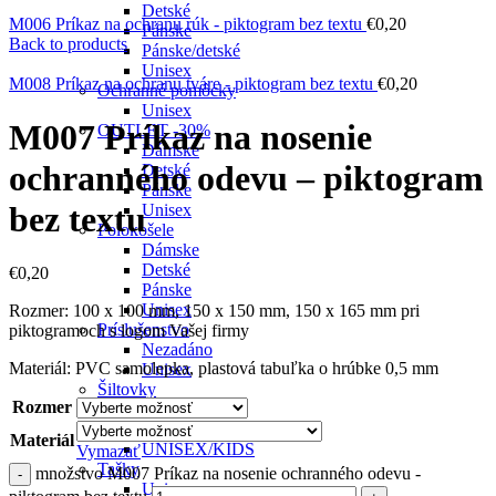
Detské
M006 Príkaz na ochranu rúk - piktogram bez textu
€
0,20
Pánske
Back to products
Pánske/detské
Unisex
M008 Príkaz na ochranu tváre - piktogram bez textu
€
0,20
Ochranné pomôcky
Unisex
M007 Príkaz na nosenie
OUTLET -30%
Dámske
ochranného odevu – piktogram
Detské
Pánske
bez textu
Unisex
Polokošele
Dámske
Detské
€
0,20
Pánske
Unisex
Rozmer: 100 x 100 mm, 150 x 150 mm, 150 x 165 mm pri
Príslušenstvo
piktogramoch s logom Vašej firmy
Nezadáno
Materiál: PVC samolepka, plastová tabuľka o hrúbke 0,5 mm
Unisex
Šiltovky
Rozmer
Detské
Unisex
Materiál
UNISEX/KIDS
Vymazať
Tašky
množstvo M007 Príkaz na nosenie ochranného odevu -
Unisex