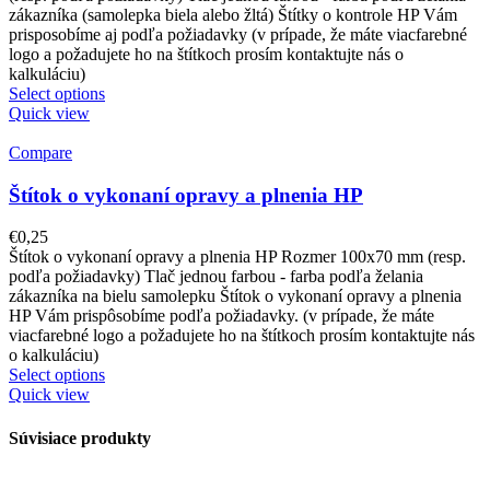
zákazníka (samolepka biela alebo žltá) Štítky o kontrole HP Vám
prisposobíme aj podľa požiadavky (v prípade, že máte viacfarebné
logo a požadujete ho na štítkoch prosím kontaktujte nás o
kalkuláciu)
Select options
Quick view
Compare
Štítok o vykonaní opravy a plnenia HP
€
0,25
Štítok o vykonaní opravy a plnenia HP Rozmer 100x70 mm (resp.
podľa požiadavky) Tlač jednou farbou - farba podľa želania
zákazníka na bielu samolepku Štítok o vykonaní opravy a plnenia
HP Vám prispôsobíme podľa požiadavky. (v prípade, že máte
viacfarebné logo a požadujete ho na štítkoch prosím kontaktujte nás
o kalkuláciu)
Select options
Quick view
Súvisiace produkty