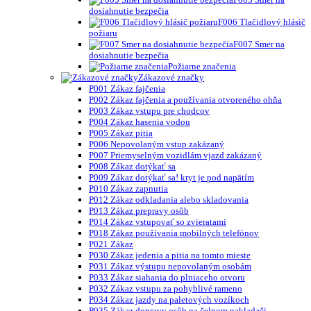
dosiahnutie bezpečia
F006 Tlačidlový hlásič
požiaru
F007 Smer na
dosiahnutie bezpečia
Požiarne značenia
Zákazové značky
P001 Zákaz fajčenia
P002 Zákaz fajčenia a používania otvoreného ohňa
P003 Zákaz vstupu pre chodcov
P004 Zákaz hasenia vodou
P005 Zákaz pitia
P006 Nepovolaným vstup zakázaný
P007 Priemyselným vozidlám vjazd zakázaný
P008 Zákaz dotýkať sa
P009 Zákaz dotýkať sa! kryt je pod napätím
P010 Zákaz zapnutia
P012 Zákaz odkladania alebo skladovania
P013 Zákaz prepravy osôb
P014 Zákaz vstupovať so zvieratami
P018 Zákaz používania mobilných telefónov
P021 Zákaz
P030 Zákaz jedenia a pitia na tomto mieste
P031 Zákaz výstupu nepovolaným osobám
P033 Zákaz siahania do plniaceho otvoru
P032 Zákaz vstupu za pohyblivé rameno
P034 Zákaz jazdy na paletových vozíkoch
P035 Zákaz dopravy osôb na čelnom nakladači