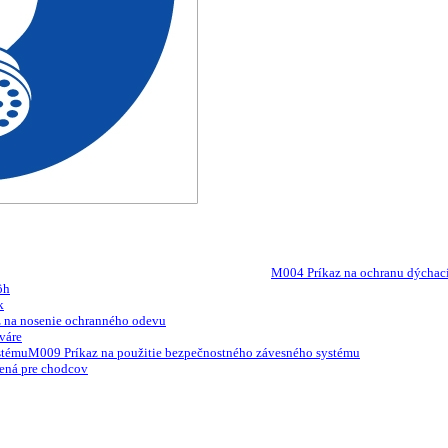
M004 Príkaz na ochranu dýchac
ôh
k
 na nosenie ochranného odevu
váre
M009 Príkaz na použitie bezpečnostného závesného systému
ená pre chodcov