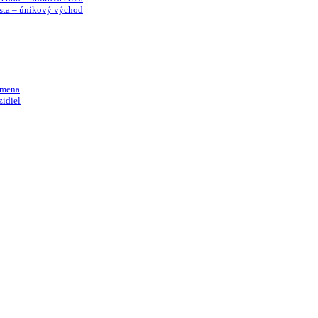
sta – únikový východ
emena
idiel