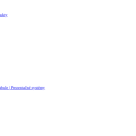
dukty
abule | Prezentačné systémy