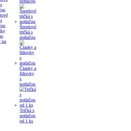
potlačou
rové
 s
čou
Športové
tričká s
potlačou
 na
Čiapky a
šiltovky
s
potlačou
Tričká s
potlačou
od 1 ks