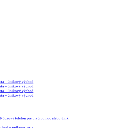
sta – únikový východ
sta – únikový východ
sta – únikový východ
sta – únikový východ
Núdzový telefón pre prvú pomoc alebo únik
chod – úniková cesta