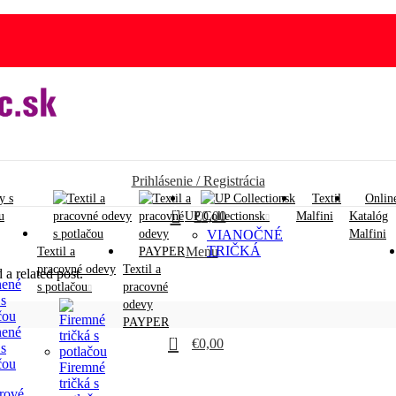
Prihlásenie / Registrácia
Textil
Onlin
0
€
0,00
UP Collectionsk
Malfini
Katalóg
VIANOČNÉ
Malfini
TRIČKÁ
Menu
Textil a
pracovné odevy
Textil a
 a related post.
s potlačou
pracovné
odevy
PAYPER
nené
0
€
0,00
 s
čou
Firemné
tričká s