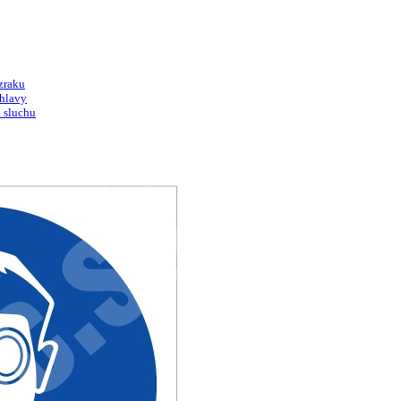
zraku
 hlavy
 sluchu