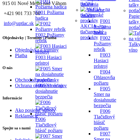
915 01 Nové Mesto nad Váhom
tlačivá
značenia
Požiarne
F001 Požiarna
+421 901 733 700
značky
Papie
hadica
F001
tašky
info@uptlac.sk
AKCIA – na
Požiarna
potla
tlačiarenské
hadica
F002 Požiarny
produkty
F002
Objednávky | Termíny | Platba
rebrík
Požiarny
Tašky
rebrík
víno
Objednávka a termíny
F003
Platba
F003 Hasiaci
Hasiaci
prístroj
prístroj
O nás
F004
Ohlasovňa
Obchodné podmienky
požiaru
F005 Smer na
Ochrana osobných údajov
F005
dosiahnutie
Smer na
bezpečia
Informácie
dosiahnutie
bezpečia
Ako posielať súbory
F006
Reklamácie
Tlačidlový
F006
hlásič
Tlačidlový
požiaru
Spojte sa s nami
hlásič požiaru
F007
Smer na