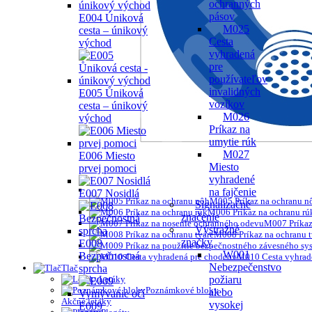
ochranných
pásov
E004 Úniková
M025
cesta – únikový
Cesta
východ
vyhradená
pre
používateľov
invalidných
E005 Ůniková
vozíkov
cesta – únikový
M026
východ
Príkaz na
umytie rúk
M027
E006 Miesto
Miesto
prvej pomoci
vyhradené
na fajčenie
E007 Nosidlá
M005 Príkaz na ochranu n
Signalizačné
M006 Príkaz na ochranu rú
značenie
M007 Príkaz
Výstražné
M008 Príkaz na ochranu t
značky
E008
W001
Bezpečnostná
M010 Cesta vyhrad
Nebezpečenstvo
sprcha
Tlač
požiaru
Letáky
Poznámkové bloky
alebo
Akčné letáky
vysokej
E009