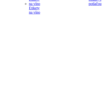
potlačou
Etikety
na víno