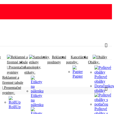
e
Reklamné
Kancelárske
predmety
potreby
Obálky
Samolepky,
etikety
Papier
Poštové
Reklamné a
obálky
firemné tabule
Doručenko
| Prezentačné
obálky
systémy
Etikety
na
pálenku
RollUp
Poštové
obálky s